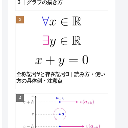
３｜グラフの描き方
全称記号∀と存在記号∃｜読み方・使い
方の具体例・注意点