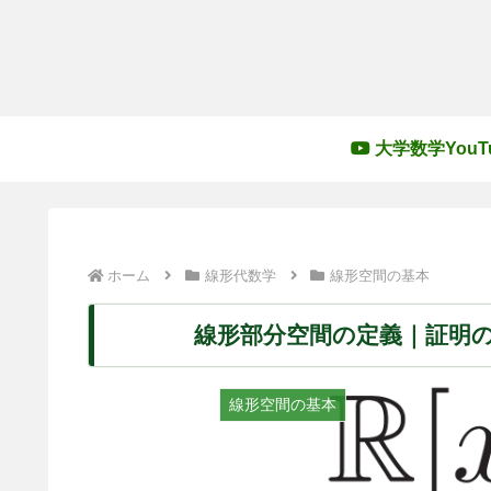
大学数学YouT
ホーム
線形代数学
線形空間の基本
線形部分空間の定義｜証明
線形空間の基本