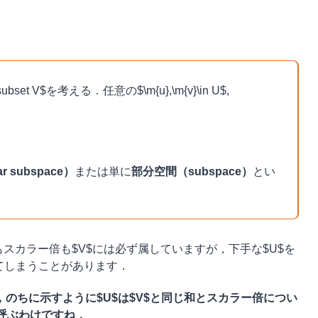
set V$を考える．任意の$\m{u},\m{v}\in U$,
 subspace）
または単に
部分空間（subspace）
とい
もスカラー倍も$V$には必ず属していますが，下手な$U$を
出てしまうことがあります．
，のちに示すように$U$は$V$と同じ和とスカラー倍につい
呼ぶわけですね．