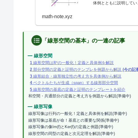
体例とともに説明してい
math-note.xyz
「線形空間の基本」の一連の記事
線形空間
1
線形空間はℝⁿの一般化！定義と具体例を解説
2
部分空間の定義と証明のテンプレを例題から解説
(今の記事
3
線形結合・線形独立性の考え方を具体例から解説
4
ベクトルたちが生成（span）する線形部分空間
5
線形空間の基底の定義と証明のテンプレートを紹介
和空間・共通部分の定義と考え方を例題から解説(準備中)
線形写像
線形写像は行列の一般化！定義と具体例を解説(準備中)
線形写像は基底が命！基底との重要な関係(準備中)
線形写像の像Im(f)とKer(f)の定義と例題(準備中)
線形空間の同型の定義と次元定理を解説(準備中)