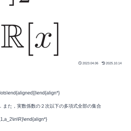
2023.04.06
2025.10.14
ots\end{aligned}}\end{align*}
．また，実数係数の２次以下の多項式全部の集合
,a_2\in\R}\end{align*}