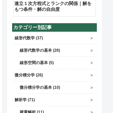
連立１次方程式とランクの関係｜解を
もつ条件・解の自由度
カテゴリー別記事
線形代数学
37
線形代数学の基本
26
線形空間の基本
5
微分積分学
26
微分積分学の基本
10
解析学
71
複素解析
11