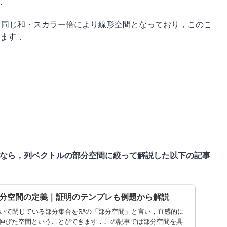
．
\R[x]$と同じ和・スカラー倍により線形空間となっており，このこ
ます．
十分なら，列ベクトルの部分空間に絞って解説した以下の記事
分空間の定義｜証明のテンプレも例題から解説
ついて閉じている部分集合をℝⁿの「部分空間」と言い，直感的に
伸びた空間ということができます．この記事では部分空間を具