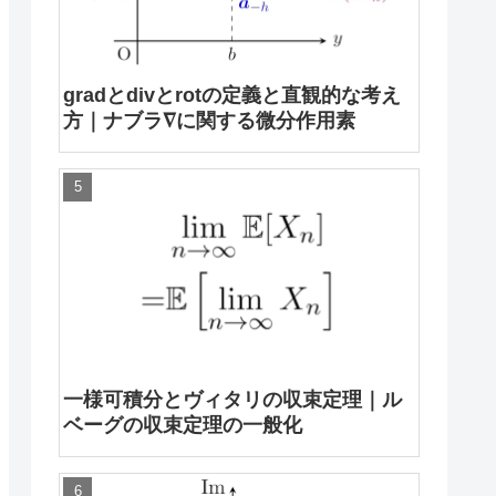
gradとdivとrotの定義と直観的な考え
方｜ナブラ∇に関する微分作用素
一様可積分とヴィタリの収束定理｜ル
ベーグの収束定理の一般化