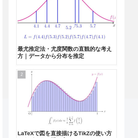
最尤推定法・尤度関数の直観的な考え
方｜データから分布を推定
LaTeXで図を直接描けるTikZの使い方