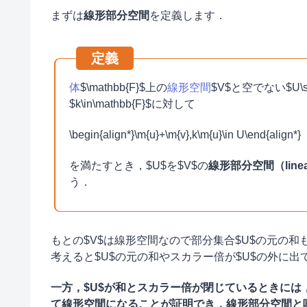
まずは
線形部分空間
を定義します．
体
$\mathbb{F}$上の
線形空間
$V$と空でない$U\sub
$k\in\mathbb{F}$に対して
\begin{align*}\m{u}+\m{v},k\m{u}\in U\end{align*}
を満たすとき，$U$を$V$の
線形部分空間（linear
う．
もとの$V$は線形空間なので部分集合$U$の元の和
考えると$U$の元の和やスカラー倍が$U$の外に
一方，$U$が和とスカラー倍が閉じているときには
て線形空間になることが証明でき，線形部分空間と