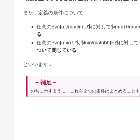
また，定義の条件について
任意の$\m{u},\m{v}\in U$に対して$\m{u}+
る
任意の$\m{u}\in U$, $k\in\mathbb{F}$
ついて閉じている
といいます．
のちに示すように，これら２つの条件はまとめることも