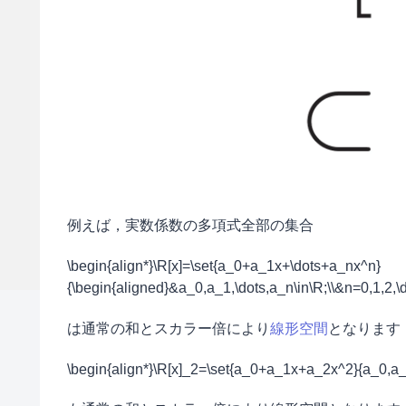
例えば，実数係数の多項式全部の集合
\begin{align*}\R[x]=\set{a_0+a_1x+\dots+a_nx^n}
{\begin{aligned}&a_0,a_1,\dots,a_n\in\R;\\&n=0,1,2,\d
は通常の和とスカラー倍により
線形空間
となります
\begin{align*}\R[x]_2=\set{a_0+a_1x+a_2x^2}{a_0,a_1