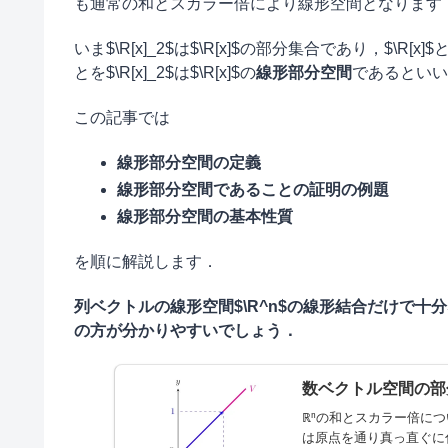
も通常の和とスカラー倍により線形空間となります
いま$\R[x]_2$は$\R[x]$の部分集合であり，$
とを$\R[x]_2$は$\R[x]$の
線形部分空間
であるといい
この記事では
線形部分空間の定義
線形部分空間であることの証明の例題
線形部分空間の基本性質
を順に解説します．
列ベクトルの線形空間$\R^n$の線形結合だけで
の方が分かりやすいでしょう．
数ベクトル空間の部
ℝⁿの和とスカラー倍に
は原点を通り真っ直ぐに