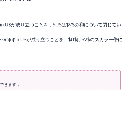
\m{v}\in U$が成り立つことを，$U$は$V$の
和について閉じてい
に対して$k\m{u}\in U$が成り立つことを，$U$は$V$の
スカラー倍に
できます．