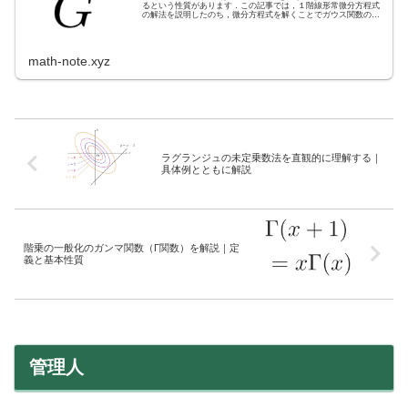
るという性質があります．この記事では，１階線形常微分方程式
の解法を説明したのち，微分方程式を解くことでガウス関数のフ
ーリエ変換を求めます．
math-note.xyz
ラグランジュの未定乗数法を直観的に理解する｜
具体例とともに解説
階乗の一般化のガンマ関数（Γ関数）を解説｜定
義と基本性質
管理人