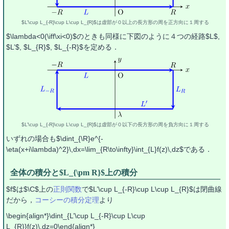
$L’\cup L_{-R}\cup L\cup L_{R}$は虚部が０以上の長方形の周を正方向に１周する
$\lambda<0(\iff\xi<0)$のときも同様に下図のように４つの経路$L$,
$L’$, $L_{R}$, $L_{-R}$を定める．
$L’\cup L_{-R}\cup L\cup L_{R}$は虚部が０以下の長方形の周を負方向に１周する
いずれの場合も$\dint_{\R}e^{-
\eta(x+i\lambda)^2}\,dx=\lim_{R\to\infty}\int_{L}f(z)\,dz$である．
全体の積分と$L_{\pm R}$上の積分
$f$は$\C$上の
正則関数
で$L’\cup L_{-R}\cup L\cup L_{R}$は閉曲線
だから，
コーシーの積分定理
より
\begin{align*}\dint_{L’\cup L_{-R}\cup L\cup
L_{R}}f(z)\,dz=0\end{align*}