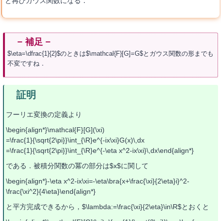
と再びガウス関数になる．
$\eta=\dfrac{1}{2}$のときは$\mathcal{F}[G]=G$とガウス関数の形までも
不変ですね．
フーリエ変換の定義より
\begin{align*}\mathcal{F}[G](\xi)
=\frac{1}{\sqrt{2\pi}}\int_{\R}e^{-ix\xi}G(x)\,dx
=\frac{1}{\sqrt{2\pi}}\int_{\R}e^{-\eta x^2-ix\xi}\,dx\end{align*}
である．被積分関数の冪の部分は$x$に関して
\begin{align*}-\eta x^2-ix\xi=-\eta\bra{x+\frac{\xi}{2\eta}i}^2-
\frac{\xi^2}{4\eta}\end{align*}
と平方完成できるから，$\lambda:=\frac{\xi}{2\eta}\in\R$とおくと