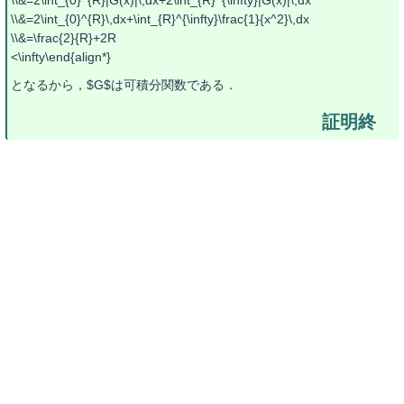
\\&=2\int_{0}^{R}\,dx+\int_{R}^{\infty}\frac{1}{x^2}\,dx
\\&=\frac{2}{R}+2R
<\infty\end{align*}
となるから，$G$は可積分関数である．