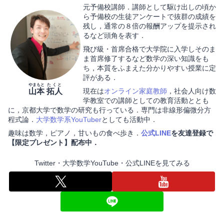
元予備校講師．講師として駆け出しの頃か
ら予備校の生徒アンケートで抜群の成績を
残し，通常の８倍の報酬アップを提示され
るなど頭角を表す．
飛び級・首席合格で大学院に入学しそのま
ま首席修了するなど数学の深い知識をも
ち，本質をふまえた分かりやすい授業に定
評がある．
やまもと
たくと
山本
拓人
現在は
オンライン家庭教師
，社会人向け数
学教室での講師としての教育活動ととも
に，京都大学で数学の研究も行っている．専門は非線形偏微分方
程式論．
大学数学系YouTuber
としても活動中．
趣味は数学，ピアノ，甘いもの食べ歩き．
公式LINE
を友達登録で
【限定プレゼント】配布中．
Twitter・大学数学YouTube・公式LINEを見てみる