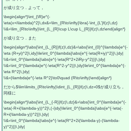
が成り立つ．よって，
\begin{align*}\int_{\R}e^{-
\eta(x+i\lambda)^2}\,dx&=\lim_{R\to\infty}\bra{-\int_{L’}f(z)\,dz}
\\&=\lim_{R\to\infty}\int_{L_{R}\cup L\cup L_{R}}f(z)\,dz\end{align*}
が成り立つ．また
\begin{align*}\abs{\int_{L_{R}}f(z)\,dz}&=\abs{\int_{0}^{\lambda}e^{-
\eta (R+yi)^2}\,idy}\le\int_0^{\lambda}\abs{e^{-\eta(R+iy)^2}}\,|dy|
\\&=\int_0^{\lambda}\abs{e^{-\eta(R^2+2iRy-y^2)}}\,|dy|
\\&=\int_0^{\lambda}e^{-\eta(R^2-y^2)}\,|dy|\le\int_0^{\lambda}e^{-
\eta R^2}\,|dy|
\\&=|\lambda|e^{-\eta R^2}\to0\quad (R\to\infty)\end{align*}
だから$\lim\limits_{R\to\infty}\dint_{L_{R}}f(z)\,dz=0$が成り立ち，
同様に
\begin{align*}\abs{\int_{L_{-R}}f(z)\,dz}&=\abs{\int_0^{\lambda}e^{-
\eta(-R+i(\lambda-y))^2}\,(-i)dy}\le\int_0^{\lambda}\abs{e^{-\eta(-
R+i(\lambda-y))^2}}\,|dy|
\\&=\int_0^{\lambda}\abs{e^{-\eta(R^2+2i(\lambda-y)-(\lambda-
y)^2)}}\,|dy|