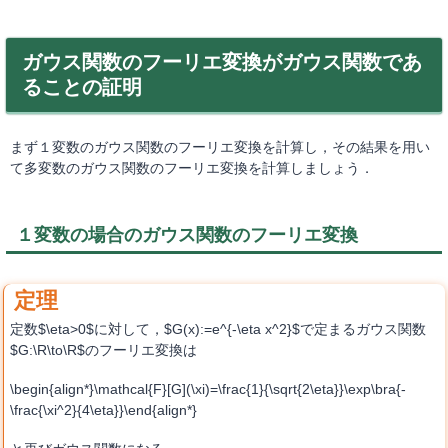
ガウス関数のフーリエ変換がガウス関数であ
ることの証明
まず１変数のガウス関数のフーリエ変換を計算し，その結果を用い
て多変数のガウス関数のフーリエ変換を計算しましょう．
１変数の場合のガウス関数のフーリエ変換
定数$\eta>0$に対して，$G(x):=e^{-\eta x^2}$で定まるガウス関数
$G:\R\to\R$のフーリエ変換は
\begin{align*}\mathcal{F}[G](\xi)=\frac{1}{\sqrt{2\eta}}\exp\bra{-
\frac{\xi^2}{4\eta}}\end{align*}