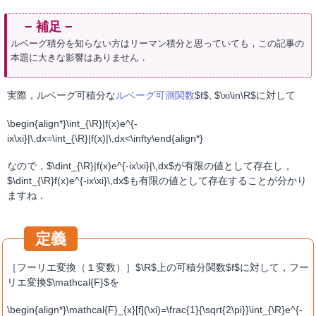
ルベーグ積分を知らない方はリーマン積分と思っていても，この記事の
本題に大きな影響はありません．
実際，ルベーグ可積分な
ルベーグ可測関数
$f$, $\xi\in\R$に対して
\begin{align*}\int_{\R}|f(x)e^{-
ix\xi}|\,dx=\int_{\R}|f(x)|\,dx<\infty\end{align*}
なので，$\dint_{\R}|f(x)e^{-ix\xi}|\,dx$が有限の値として存在し，
$\dint_{\R}f(x)e^{-ix\xi}\,dx$も有限の値として存在することが分かり
ますね．
［フーリエ変換（１変数）］$\R$上の可積分関数$f$に対して，フー
リエ変換$\mathcal{F}$を
\begin{align*}\mathcal{F}_{x}[f](\xi)=\frac{1}{\sqrt{2\pi}}\int_{\R}e^{-