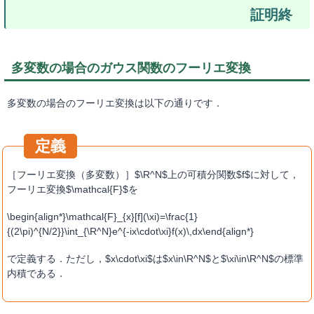
多変数の場合のガウス関数のフーリエ変換
多変数の場合のフーリエ変換は以下の通りです．
［フーリエ変換（多変数）］$\R^N$上の可積分関数$f$に対して，
フーリエ変換$\mathcal{F}$を
\begin{align*}\mathcal{F}_{x}[f](\xi)=\frac{1}
{(2\pi)^{N/2}}\int_{\R^N}e^{-ix\cdot\xi}f(x)\,dx\end{align*}
で定義する．ただし，$x\cdot\xi$は$x\in\R^N$と$\xi\in\R^N$の標準
内積である．