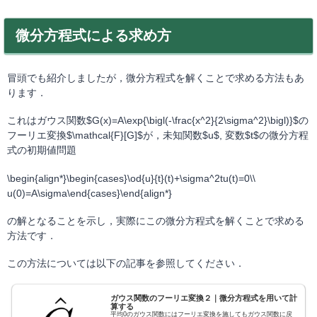
微分方程式による求め方
冒頭でも紹介しましたが，微分方程式を解くことで求める方法もあ
ります．
これはガウス関数$G(x)=A\exp{\bigl(-\frac{x^2}{2\sigma^2}\bigl)}$の
フーリエ変換$\mathcal{F}[G]$が，未知関数$u$, 変数$t$の微分方程
式の初期値問題
\begin{align*}\begin{cases}\od{u}{t}(t)+\sigma^2tu(t)=0\\
u(0)=A\sigma\end{cases}\end{align*}
の解となることを示し，実際にこの微分方程式を解くことで求める
方法です．
この方法については以下の記事を参照してください．
ガウス関数のフーリエ変換２｜微分方程式を用いて計
算する
平均0のガウス関数にはフーリエ変換を施してもガウス関数に戻