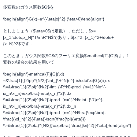
多変数のガウス関数$G$を
\begin{align*}G(x)=e^{-\eta|x|^2} (\eta>0)\end{align*}
としましょう（$\eta>0$は定数）．ただし，$x=
[x_1,\dots,x_N]^T\in\R^N$であり，$|x|^2={x_1}^2+\dots+
{x_N}^2$です．
このとき，ガウス関数$G$のフーリエ変換$\mathcal{F}[G]$は，１
変数の場合の結果を用いて
\begin{align*}\mathcal{F}[G](\xi)
=&\frac{1}{(2\pi)^{N/2}}\int_{\R^N}e^{-ix\cdot\xi}G(x)\,dx
\\=&\frac{1}{(2\pi)^{N/2}}\int_{\R^N}\prod_{n=1}^Ne^{-
ix_n\xi_n}\exp\bra{-\eta{x_n}^2}\,dx
\\=&\frac{1}{(2\pi)^{N/2}}\prod_{n=1}^N\dint_{\R}e^{-
ix_n\xi_n}\exp\bra{-\eta{x_n}^2}\,dx_n
\\=&\frac{1}{(2\pi)^{N/2}}\prod_{n=1}^N\bra{\exp\bra{-
\frac{{\xi_n}^2}{4\eta}}\sqrt{\frac{\pi}{\eta}}}
\\=&\frac{1}{(2\eta)^{N/2}}\exp\bra{-\frac{|\xi|^2}{4\eta}}\end{align*}