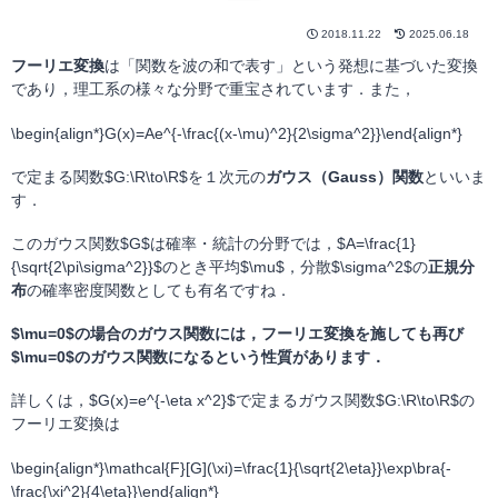
2018.11.22
2025.06.18
フーリエ変換
は「関数を波の和で表す」という発想に基づいた変換
であり，理工系の様々な分野で重宝されています．また，
\begin{align*}G(x)=Ae^{-\frac{(x-\mu)^2}{2\sigma^2}}\end{align*}
で定まる関数$G:\R\to\R$を１次元の
ガウス（Gauss）関数
といいま
す．
このガウス関数$G$は確率・統計の分野では，$A=\frac{1}
{\sqrt{2\pi\sigma^2}}$のとき平均$\mu$，分散$\sigma^2$の
正規分
布
の確率密度関数としても有名ですね．
$\mu=0$の場合のガウス関数には，フーリエ変換を施しても再び
$\mu=0$のガウス関数になるという性質があります．
詳しくは，$G(x)=e^{-\eta x^2}$で定まるガウス関数$G:\R\to\R$の
フーリエ変換は
\begin{align*}\mathcal{F}[G](\xi)=\frac{1}{\sqrt{2\eta}}\exp\bra{-
\frac{\xi^2}{4\eta}}\end{align*}