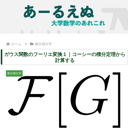
ホーム
微分積分学
ガウス関数のフーリエ変換１｜コーシーの積分定理から
計算する
微分積分学