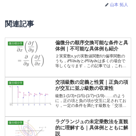
山本 拓人
関連記事
偏微分の順序交換可能な条件と具
微分積分学
体例｜不可能な具体例も紹介
２実変数x,yの実数値関数fの偏導関数の
うち，∂²f/∂x∂yと∂²f/∂y∂xは多くの場合で
等しくなります．この記事では，これら
の偏導関数が等しくなる条件と，∂²f/
∂x∂y(a,b)≠∂²f/∂y∂x(a,b)となる具体例を紹
介します．
交項級数の定義と性質｜正負の項
微分積分学
が交互に並ぶ級数の収束性
級数1-(1/3)+(1/5)-(1/7)+(1/9)-……のよう
に，正の項と負の項が交互に足されてお
り，一定の条件を満たす級数を「交項級
数」といい，交項級数は必ず収束するこ
とが知られています．この記事では，交
項級数が収束することを証明します．
ラグランジュの未定乗数法を直観
微分積分学
的に理解する｜具体例とともに解
説