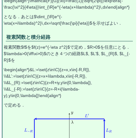
\begin{align*}\mathcal{F}[G](\xi)=\frac{1}{\sqrt{2\pi}}\exp\bra{-
\frac{\xi^2}{4\eta}}\int_{\R}e^{-\eta(x+i\lambda)^2}\,dx\end{align*}
となる．あとは$\dint_{\R}e^{-
\eta(x+i\lambda)^2}\,dx=\sqrt{\frac{\pi}{\eta}}$を示せばよい．
複素関数と積分経路
複素関数$f$を$f(z)=e^{-\eta z^2}$で定め，$R>0$を任意にとる．
$\lambda>0(\iff\xi>0)$のとき４つの経路$L$, $L’$, $L_{R}$, $L_{-
R}$を
\begin{align*}&L:=\set{z\in\C}{z=x,x\in[-R,R]},
\\&L’:=\set{z\in\C}{z=x+i\lambda,x\in[-R,R]},
\\&L_{R}:=\set{z\in\C}{z=R+iy,y\in[0,\lambda]},
\\&L_{-R}:=\set{z\in\C}{z=-R+i(\lambda-
y),y\in[0,\lambda]}\end{align*}
で定める．