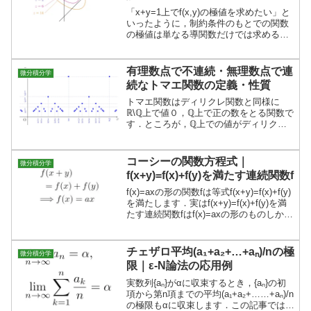
「x+y=1上でf(x,y)の極値を求めたい」と
いったように，制約条件のもとでの関数
の極値は単なる導関数だけでは求めるこ
とができません．この記事では，ラグラ
ンジュの未定乗数法の直感的な考え方を
説明し，具体例を考えます．
有理数点で不連続・無理数点で連
微分積分学
続なトマエ関数の定義・性質
トマエ関数はディリクレ関数と同様に
ℝ\ℚ上で値０，ℚ上で正の数をとる関数で
す．ところが，ℚ上での値がディリクレ
関数よりかなり小さく設定されているた
め，ℝ\ℚ上では連続となり，リーマン積
分も可能となります．
コーシーの関数方程式｜
微分積分学
f(x+y)=f(x)+f(y)を満たす連続関数f
f(x)=axの形の関数fは等式f(x+y)=f(x)+f(y)
を満たします．実はf(x+y)=f(x)+f(y)を満
たす連続関数fはf(x)=axの形のものしかな
いことが証明できます．
チェザロ平均(a₁+a₂+…+aₙ)/nの極
微分積分学
限｜ε-N論法の応用例
実数列{aₙ}がαに収束するとき，{aₙ}の初
項から第n項までの平均(a₁+a₂+……+aₙ)/n
の極限もαに収束します．この記事では，