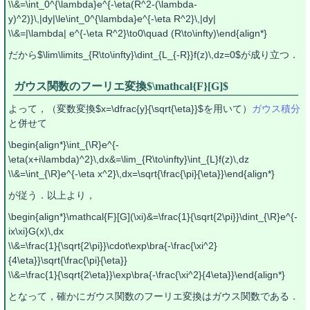
\\&=\int_0^{\lambda}e^{-\eta(R^2-(\lambda-
y)^2)}\,|dy|\le\int_0^{\lambda}e^{-\eta R^2}\,|dy|
\\&=|\lambda| e^{-\eta R^2}\to0\quad (R\to\infty)\end{align*}
だから$\lim\limits_{R\to\infty}\dint_{L_{-R}}f(z)\,dz=0$が成り立つ．
ガウス関数のフーリエ変換$\mathcal{F}[G]$
よって，（変数変換$x=\dfrac{y}{\sqrt{\eta}}$を用いて）
ガウス積分
と併せて
\begin{align*}\int_{\R}e^{-
\eta(x+i\lambda)^2}\,dx&=\lim_{R\to\infty}\int_{L}f(z)\,dz
\\&=\int_{\R}e^{-\eta x^2}\,dx=\sqrt{\frac{\pi}{\eta}}\end{align*}
が従う．以上より，
\begin{align*}\mathcal{F}[G](\xi)&=\frac{1}{\sqrt{2\pi}}\dint_{\R}e^{-
ix\xi}G(x)\,dx
\\&=\frac{1}{\sqrt{2\pi}}\cdot\exp\bra{-\frac{\xi^2}
{4\eta}}\sqrt{\frac{\pi}{\eta}}
\\&=\frac{1}{\sqrt{2\eta}}\exp\bra{-\frac{\xi^2}{4\eta}}\end{align*}
となって，確かにガウス関数のフーリエ変換はガウス関数である．