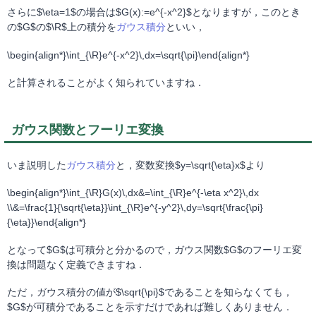
さらに$\eta=1$の場合は$G(x):=e^{-x^2}$となりますが，このとき
の$G$の$\R$上の積分を
ガウス積分
といい，
\begin{align*}\int_{\R}e^{-x^2}\,dx=\sqrt{\pi}\end{align*}
と計算されることがよく知られていますね．
ガウス関数とフーリエ変換
いま説明した
ガウス積分
と，変数変換$y=\sqrt{\eta}x$より
\begin{align*}\int_{\R}G(x)\,dx&=\int_{\R}e^{-\eta x^2}\,dx
\\&=\frac{1}{\sqrt{\eta}}\int_{\R}e^{-y^2}\,dy=\sqrt{\frac{\pi}
{\eta}}\end{align*}
となって$G$は可積分と分かるので，ガウス関数$G$のフーリエ変
換は問題なく定義できますね．
ただ，ガウス積分の値が$\sqrt{\pi}$であることを知らなくても，
$G$が可積分であることを示すだけであれば難しくありません．