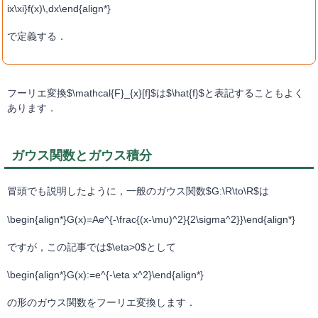
ix\xi}f(x)\,dx\end{align*}
で定義する．
フーリエ変換$\mathcal{F}_{x}[f]$は$\hat{f}$と表記することもよく
あります．
ガウス関数とガウス積分
冒頭でも説明したように，一般のガウス関数$G:\R\to\R$は
\begin{align*}G(x)=Ae^{-\frac{(x-\mu)^2}{2\sigma^2}}\end{align*}
ですが，この記事では$\eta>0$として
\begin{align*}G(x):=e^{-\eta x^2}\end{align*}
の形のガウス関数をフーリエ変換します．