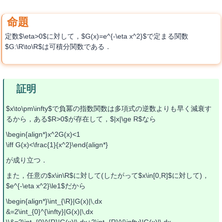
定数$\eta>0$に対して，$G(x)=e^{-\eta x^2}$で定まる関数
$G:\R\to\R$は可積分関数である．
$x\to\pm\infty$で負冪の指数関数は多項式の逆数よりも早く減衰す
るから，ある$R>0$が存在して，$|x|\ge R$なら
\begin{align*}x^2G(x)<1
\iff G(x)<\frac{1}{x^2}\end{align*}
が成り立つ．
また，任意の$x\in\R$に対して(したがって$x\in[0,R]$に対して)，
$e^{-\eta x^2}\le1$だから
\begin{align*}\int_{\R}|G(x)|\,dx
&=2\int_{0}^{\infty}|G(x)|\,dx
\\&=2\int_{0}^{R}|G(x)|\,dx+2\int_{R}^{\infty}|G(x)|\,dx