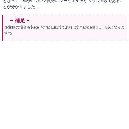
となって，確かにガウス関数のフーリエ変換がガウス関数であるこ
とが分かりました．
多変数の場合も$\eta=\dfrac{1}{2}$であれば$\mathcal{F}[G]=G$となりま
すね．