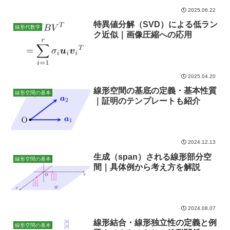
2025.06.22
特異値分解（SVD）による低ラン
線形代数学
ク近似｜画像圧縮への応用
2025.04.20
線形空間の基底の定義・基本性質
線形空間の基本
｜証明のテンプレートも紹介
2024.12.13
生成（span）される線形部分空
線形空間の基本
間｜具体例から考え方を解説
2024.08.07
線形結合・線形独立性の定義と例
線形空間の基本