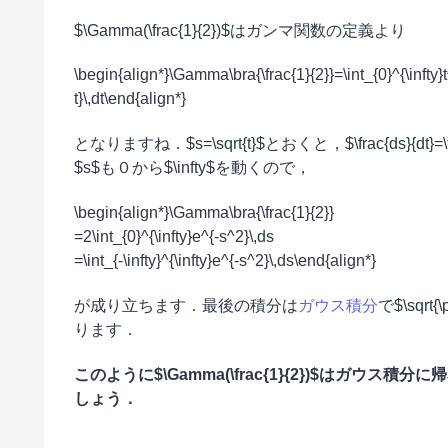
$\Gamma(\frac{1}{2})$はガンマ関数の定義より
\begin{align*}\Gamma\bra{\frac{1}{2}}=\int_{0}^{\infty}t^{\
t}\,dt\end{align*}
となりますね．$s=\sqrt{t}$とおくと，$\frac{ds}{dt}=\
$s$も０から$\infty$を動くので，
\begin{align*}\Gamma\bra{\frac{1}{2}}
=2\int_{0}^{\infty}e^{-s^2}\,ds
=\int_{-\infty}^{\infty}e^{-s^2}\,ds\end{align*}
が成り立ちます．最後の積分は
ガウス積分
で$\sqrt{
ります．
このように$\Gamma(\frac{1}{2})$はガウス積
しょう．