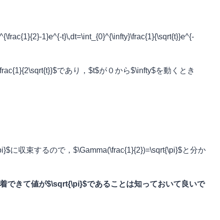
frac{1}{2}-1}e^{-t}\,dt=\int_{0}^{\infty}\frac{1}{\sqrt{t}}e^{-
frac{1}{2\sqrt{t}}$であり，$t$が０から$\infty$を動くとき
\pi}$に収束するので，$\Gamma(\frac{1}{2})=\sqrt{\pi}$と分か
分に帰着できて値が$\sqrt{\pi}$であることは知っておいて良いで