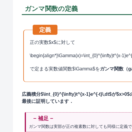
ガンマ関数の定義
正の実数$x$に対して
\begin{align*}\Gamma(x)=\int_{0}^{\infty}t^{x-1}e^{-
で定まる実数値関数$\Gamma$を
ガンマ関数（gam
広義積分$\int_{0}^{\infty}t^{x-1}e^{-t}\
最後に証明しています．
ガンマ関数は実部が正の複素数に対しても同様に定義で