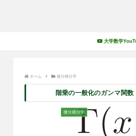
大学数学YouT
ホーム
微分積分学
階乗の一般化のガンマ関数
微分積分学