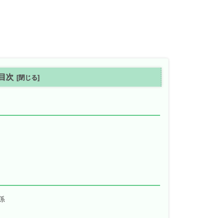
目次
$）
関係