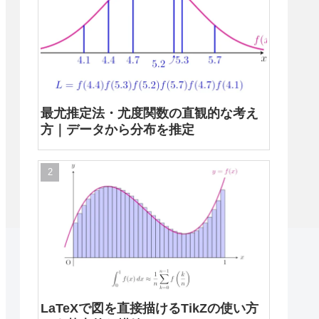
最尤推定法・尤度関数の直観的な考え
方｜データから分布を推定
LaTeXで図を直接描けるTikZの使い方