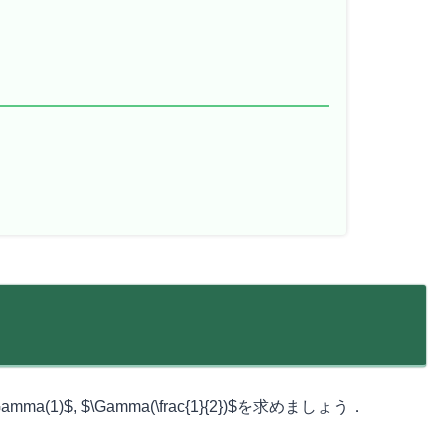
a(1)$, $\Gamma(\frac{1}{2})$を求めましょう．