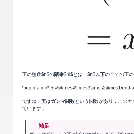
正の整数$n$の
階乗
$n!$とは，$n$以下の全ての
\begin{align*}5!=5\times4\times3\times2\times1\end{a
ですね．実は
ガンマ関数
という関数があり，このガ
ています．
ガンマはギリシャ文字の$\Gamma$のことで，$\Gam