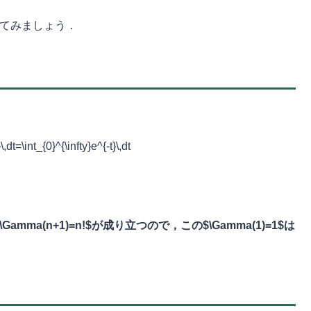
$を求めてみましょう．
dt=\int_{0}^{\infty}e^{-t}\,dt
ma(n+1)=n!$が成り立つので，この$\Gamma(1)=1$は
）