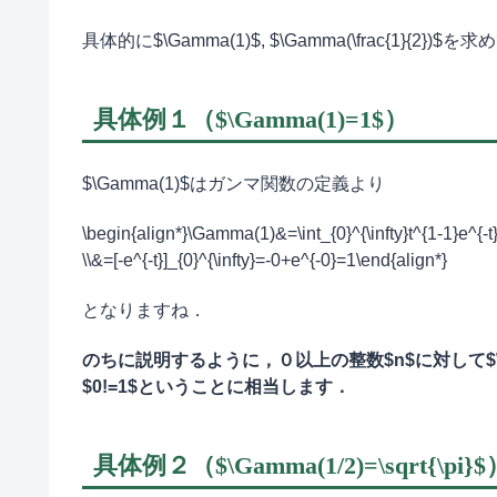
具体的に$\Gamma(1)$, $\Gamma(\frac{1}{2})
具体例１（$\Gamma(1)=1$）
$\Gamma(1)$はガンマ関数の定義より
\begin{align*}\Gamma(1)&=\int_{0}^{\infty}t^{1-1}e^{-t}\,
\\&=[-e^{-t}]_{0}^{\infty}=-0+e^{-0}=1\end{align*}
となりますね．
のちに説明するように，０以上の整数$n$に対して$\Gam
$0!=1$ということに相当します．
具体例２（$\Gamma(1/2)=\sqrt{\pi}$