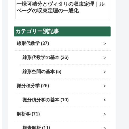
一様可積分とヴィタリの収束定理｜ル
ベーグの収束定理の一般化
カテゴリー別記事
線形代数学
37
線形代数学の基本
26
線形空間の基本
5
微分積分学
26
微分積分学の基本
10
解析学
71
複素解析
11