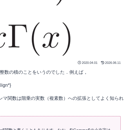
2020.04.01
2026.06.11
正の整数の積のことをいうのでした．例えば，
lign*}
ンマ関数は階乗の実数（複素数）への拡張としてよく知られ
ma$関数と書くこともあります．なお，$\Gamma$の小文字は