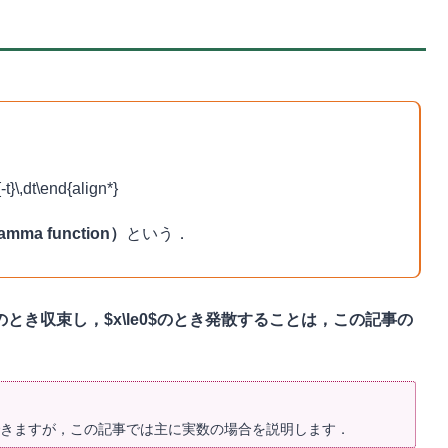
t}\,dt\end{align*}
ma function）
という．
,dt$が$x>0$のとき収束し，$x\le0$のとき発散することは，この記事の
きますが，この記事では主に実数の場合を説明します．