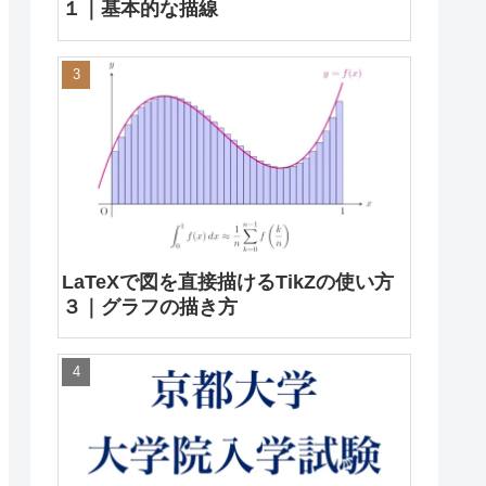
１｜基本的な描線
LaTeXで図を直接描けるTikZの使い方
３｜グラフの描き方