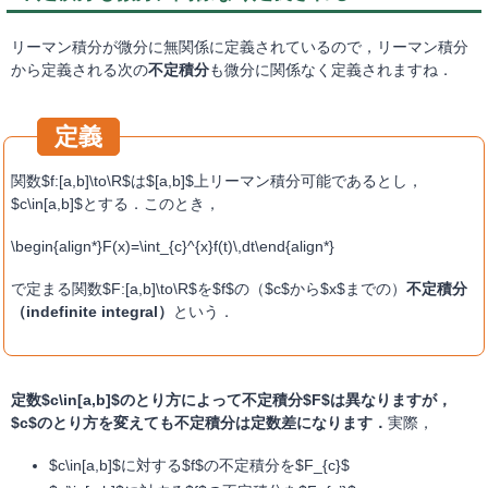
リーマン積分が微分に無関係に定義されているので，リーマン積分
から定義される次の
不定積分
も微分に関係なく定義されますね．
関数$f:[a,b]\to\R$は$[a,b]$上リーマン積分可能であるとし，
$c\in[a,b]$とする．このとき，
\begin{align*}F(x)=\int_{c}^{x}f(t)\,dt\end{align*}
で定まる関数$F:[a,b]\to\R$を$f$の（$c$から$x$までの）
不定積分
（indefinite integral）
という．
定数$c\in[a,b]$のとり方によって不定積分$F$は異なりますが，
$c$のとり方を変えても不定積分は定数差になります．
実際，
$c\in[a,b]$に対する$f$の不定積分を$F_{c}$