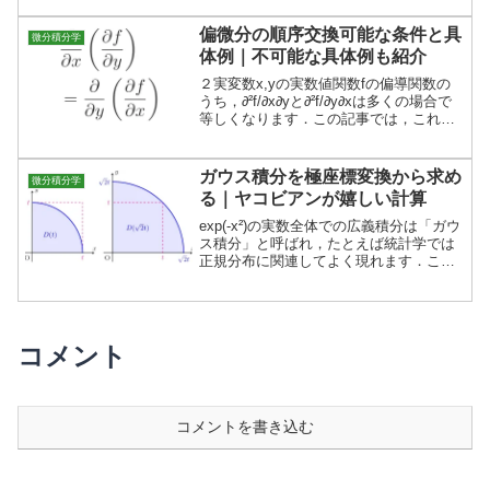
応用例（上限性質）」を順に説明しま
す．
偏微分の順序交換可能な条件と具
微分積分学
体例｜不可能な具体例も紹介
２実変数x,yの実数値関数fの偏導関数の
うち，∂²f/∂x∂yと∂²f/∂y∂xは多くの場合で
等しくなります．この記事では，これら
の偏導関数が等しくなる条件と，∂²f/
∂x∂y(a,b)≠∂²f/∂y∂x(a,b)となる具体例を紹
介します．
ガウス積分を極座標変換から求め
微分積分学
る｜ヤコビアンが嬉しい計算
exp(-x²)の実数全体での広義積分は「ガウ
ス積分」と呼ばれ，たとえば統計学では
正規分布に関連してよく現れます．この
記事では，極座標変換を用いてガウス積
分を求めます．
コメント
コメントを書き込む