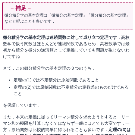
微分積分学の基本定理は「微積分の基本定理」「微分積分の基本定理」
などと呼ぶことも多いです．
微分積分学の基本定理は連続関数に対して成り立つ定理です．
高校
数学で扱う関数はほとんどが連続関数であるため，高校数学では最
初から積分を微分の逆演算として定義していても問題が生じないわ
けですね．
さて，この微分積分学の基本定理の３つのうち，
定理の(1)では不定積分は原始関数であること
定理の(2)では原始関数は不定積分の定数差のものだけである
こと
を保証しています．
また，本来の定義に従ってリーマン積分を求めようとすると，リー
マン和の極限を計算しなくてはならず一般にはとても大変です．一
方，原始関数は比較的簡単に得られることも多いです．
定理の(3)は