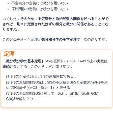
不定積分の定義には微分を用いない
原始関数の定義には積分を用いない
のでした．
そのため，不定積分と原始関数の関係を述べることがで
きれば，別々に定義されたはずの積分と微分に関係があることにな
りますね．
この関係を述べた定理が
微分積分学の基本定理
で，次の通りです．
［微分積分学の基本定理］
$f$を区間$I=[a,b]\subset\R$上の実数値
連続
関数とする．このとき，次が成り立つ．
$f$の不定積分は，$f$の原始関数である．
$f$の原始関数$G$は，$f$の不定積分$F$と定数$C\in\R$を用
いて$G(x)=F(x)+C$（$x\in I$）と表せる．
$f$の原始関数$G$に対して，$\dint_{a}^{b}f(t)\,dt=G(b)-
G(a)$が成り立つ．