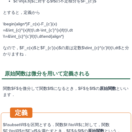
$c’\in[a,b]$に対する$f$の不定積分を$F_{c’}$
とすると，定義から
\begin{align*}F_c(x)-F_{c’}(x)
=&\int_{c}^{x}f(t)\,dt-\int_{c’}^{x}f(t)\,dt
\\=&\int_{c}^{c’}f(t)\,dt\end{align*}
なので，$F_c(x)$と$F_{c’}(x)$の差は定数$\dint_{c}^{c’}f(t)\,dt$と分
かりますね．
原始関数は微分を用いて定義される
関数$F$を微分して関数$f$になるとき，$F$を$f$の
原始関数
といい
ます．
$I\subset\R$を区間とする．関数$f:I\to\R$に対して，関数
$F:I\to\R$が$F’=f$を満たすとき，$F$を$f$の
原始関数
という．