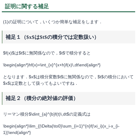
証明に関する補足
(1)の証明について，いくつか簡単な補足をします．
補足１（$x$は$t$の積分では定数扱い）
$f(x)$は$t$に無関係なので，$t$で積分すると
\begin{align*}hf(x)=\int_{x}^{x+h}f(x)\,dt\end{align*}
となります．$x$は積分変数$t$に無関係なので，$t$の積分において
$x$は定数として扱ってもよいですね．
補足２（積分の絶対値の評価）
リーマン積分$\dint_{a}^{b}f(t)\,dt$の定義式は
\begin{align*}\lim_{|\Delta|\to0}\sum_{i=1}^{n}f(\xi_i)(x_i-x_{i-
1})\end{align*}