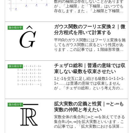
数列の極限は存在しないことがあります
が，「上極限」と「下極限」はいつでも
存在します．また，「上極限と下極限が
一致すること」と「極限が存在するこ
と」が同値であることは大切です．
ガウス関数のフーリエ変換２｜微
微分積分学
分方程式を用いて計算する
平均0のガウス関数にはフーリエ変換を施
してもガウス関数に戻るという性質があ
ります．この記事では，１階線形常微分
方程式の解法を説明したのち，微分方程
式を解くことでガウス関数のフーリエ変
換を求めます．
チェザロ総和｜普通の意味では収
微分積分学
束しない級数を収束させたい
1と-1を交互に足し続ける級数1-1+1-1+1-
1+……は普通の意味では収束しません
が，「チェザロ総和」という考え方のも
とでは1/2に総和可能ということができま
す．この記事では，チェザロ総和の考え
方とチェザロ総和可能な数列を考えま
拡大実数の定義と性質｜∞と-∞も
微分積分学
す．
実数の仲間と考えたい
実数全体の集合ℝに∞と-∞を加えてできる
集合ℝ∪{∞,-∞}を拡大実数といいます．こ
の記事では，「拡大実数における演算」
「拡大実数における順序」「拡大実数の