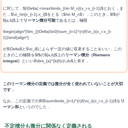
に対して，$|\Delta|:=\max\limits_{i\in M_n}(x_i-x_{i-1})$とおく．ま
た，$\xi_i\in[x_{i-1},x_i]$をとる（$i\in M_n$）．このとき，$f$が
$[a,b]$上で
リーマン積分可能
であるとは，極限
\begin{align*}\lim_{|\Delta|\to0}\sum_{i=1}^{n}f(\xi_i)(x_i-x_{i-
1})\end{align*}
が$\Delta$と$\xi_i$によらず一定の値に収束することをいい，この
ときのこの極限を$f$の$[a,b]$上の
リーマン積分（Riemann
integral）
といい$\dint_{a}^{b}f(x)\,dx$と表す．
このリーマン積分の定義では微分が全く使われていないことが大切
です．
なお，この定義での和$\sum\limits_{i=1}^{n}f(\xi_i)(x_i-x_{i-1})$を
リ
ーマン和
というのでした．
不定積分も微分に関係なく定義される