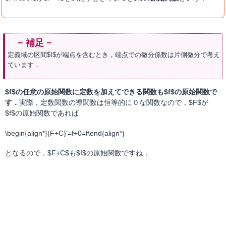
定義域の区間$I$が端点を含むとき，端点での微分係数は片側微分で考え
ています．
$f$の任意の原始関数に定数を加えてできる関数も$f$の原始関数で
す．
実際，定数関数の導関数は恒等的に０な関数なので，$F$が
$f$の原始関数であれば
\begin{align*}(F+C)’=f+0=f\end{align*}
となるので，$F+C$も$f$の原始関数ですね．