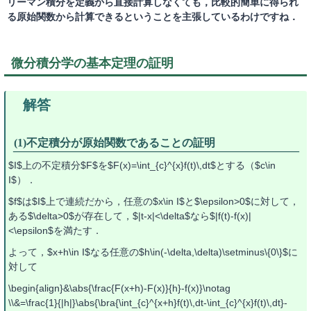
リーマン積分を定義から直接計算しなくても，比較的簡単に得られ
る原始関数から計算できるということを主張しているわけですね．
微分積分学の基本定理の証明
(1)不定積分が原始関数であることの証明
$I$上の不定積分$F$を$F(x)=\int_{c}^{x}f(t)\,dt$とする（$c\in
I$）．
$f$は$I$上で連続だから，任意の$x\in I$と$\epsilon>0$に対して，
ある$\delta>0$が存在して，$|t-x|<\delta$なら$|f(t)-f(x)|
<\epsilon$を満たす．
よって，$x+h\in I$なる任意の$h\in(-\delta,\delta)\setminus\{0\}$に
対して
\begin{align}&\abs{\frac{F(x+h)-F(x)}{h}-f(x)}\notag
\\&=\frac{1}{|h|}\abs{\bra{\int_{c}^{x+h}f(t)\,dt-\int_{c}^{x}f(t)\,dt}-