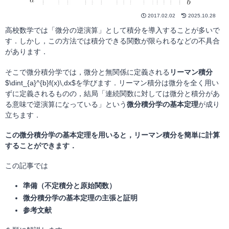
2017.02.02
2025.10.28
高校数学では「微分の逆演算」として積分を導入することが多いで
す．しかし，この方法では積分できる関数が限られるなどの不具合
があります．
そこで微分積分学では，微分と無関係に定義される
リーマン積分
$\dint_{a}^{b}f(x)\,dx$を学びます．リーマン積分は微分を全く用い
ずに定義されるものの，結局「連続関数に対しては微分と積分があ
る意味で逆演算になっている」という
微分積分学の基本定理
が成り
立ちます．
この微分積分学の基本定理を用いると，リーマン積分を簡単に計算
することができます．
この記事では
準備（不定積分と原始関数）
微分積分学の基本定理の主張と証明
参考文献