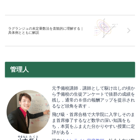
ラグランジュの未定乗数法を直観的に理解する｜
具体例とともに解説
管理人
元予備校講師．講師として駆け出しの頃か
ら予備校の生徒アンケートで抜群の成績を
残し，通常の８倍の報酬アップを提示され
るなど頭角を表す．
飛び級・首席合格で大学院に入学しそのま
ま首席修了するなど数学の深い知識をも
ち，本質をふまえた分かりやすい授業に定
評がある．
やまもと
たくと