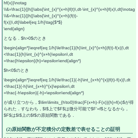
hf(x)}\notag
\\&=\frac{1}{|h|}\abs{\int_{x}^{x+h}f(t)\,dt-\int_{x}^{x+h}f(x)\,dt}\notag
\\&=\frac{1}{|h|}\abs{\int_{x}^{x+h}(f(t)-
f(x))\,dt}\label{eq:1/h}\tag{$*$}
\end{align}
となる．$h>0$のとき
\begin{align*}\eqref{eq:1/h}\le\frac{1}{h}\int_{x}^{x+h}|f(t)-f(x)|\,dt
<\frac{1}{h}\int_{x}^{x+h}\epsilon\,dt
=\frac{h\epsilon}{h}=\epsilon\end{align*}
$h<0$のとき
\begin{align*}\eqref{eq:1/h}\le\frac{1}{-h}\int_{x+h}^{x}|f(t)-f(x)|\,dt
<\frac{1}{-h}\int_{x+h}^{x}\epsilon\,dt
=\frac{-h\epsilon}{-h}=\epsilon\end{align*}
が成り立つから，$\lim\limits_{h\to0}\frac{F(x+h)-F(x)}{h}=f(x)$が得
られた．すなわち，$I$上で$F$は微分可能で$F’=f$となるから，
$F$は$I$上の$f$の原始関数である．
(2)原始関数が不定積分の定数差で表せることの証明