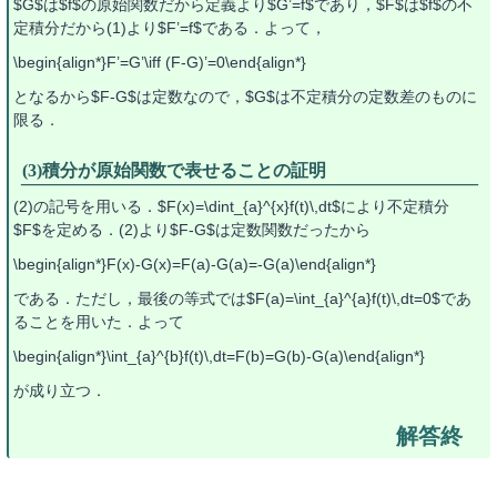
$G$は$f$の原始関数だから定義より$G’=f$であり，$F$は$f$の不
定積分だから(1)より$F’=f$である．よって，
\begin{align*}F’=G’\iff (F-G)’=0\end{align*}
となるから$F-G$は定数なので，$G$は不定積分の定数差のものに
限る．
(3)積分が原始関数で表せることの証明
(2)の記号を用いる．$F(x)=\dint_{a}^{x}f(t)\,dt$により不定積分
$F$を定める．(2)より$F-G$は定数関数だったから
\begin{align*}F(x)-G(x)=F(a)-G(a)=-G(a)\end{align*}
である．ただし，最後の等式では$F(a)=\int_{a}^{a}f(t)\,dt=0$であ
ることを用いた．よって
\begin{align*}\int_{a}^{b}f(t)\,dt=F(b)=G(b)-G(a)\end{align*}
が成り立つ．