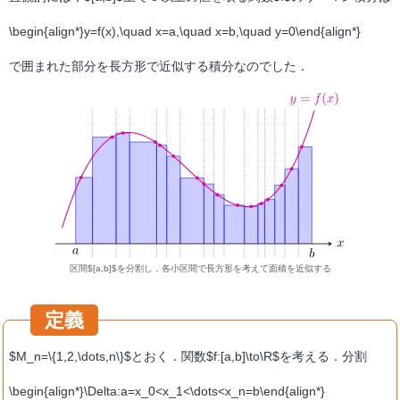
\begin{align*}y=f(x),\quad x=a,\quad x=b,\quad y=0\end{align*}
で囲まれた部分を長方形で近似する積分なのでした．
区間$[a,b]$を分割し，各小区間で長方形を考えて面積を近似する
$M_n=\{1,2,\dots,n\}$とおく．関数$f:[a,b]\to\R$を考える．分割
\begin{align*}\Delta:a=x_0<x_1<\dots<x_n=b\end{align*}