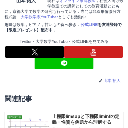
山本
拓人
現在は
オンライン家庭教師
，社会人向け数
学教室での講師としての教育活動ととも
に，京都大学で数学の研究も行っている．専門は非線形偏微分方
程式論．
大学数学系YouTuber
としても活動中．
趣味は数学，ピアノ，甘いもの食べ歩き．
公式LINE
を友達登録で
【限定プレゼント】配布中．
Twitter・大学数学YouTube・公式LINEを見てみる
山本 拓人
関連記事
上極限limsupと下極限liminfの定
微分積分学
義・性質を例題から理解する