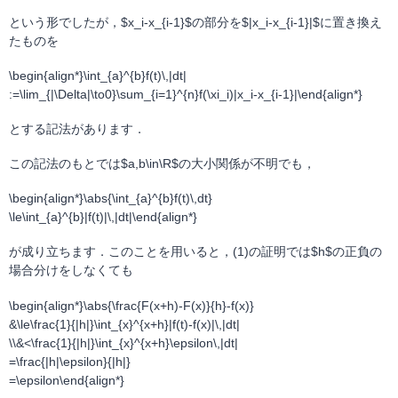
という形でしたが，$x_i-x_{i-1}$の部分を$|x_i-x_{i-1}|$に置き換え
たものを
\begin{align*}\int_{a}^{b}f(t)\,|dt|
:=\lim_{|\Delta|\to0}\sum_{i=1}^{n}f(\xi_i)|x_i-x_{i-1}|\end{align*}
とする記法があります．
この記法のもとでは$a,b\in\R$の大小関係が不明でも，
\begin{align*}\abs{\int_{a}^{b}f(t)\,dt}
\le\int_{a}^{b}|f(t)|\,|dt|\end{align*}
が成り立ちます．このことを用いると，(1)の証明では$h$の正負の
場合分けをしなくても
\begin{align*}\abs{\frac{F(x+h)-F(x)}{h}-f(x)}
&\le\frac{1}{|h|}\int_{x}^{x+h}|f(t)-f(x)|\,|dt|
\\&<\frac{1}{|h|}\int_{x}^{x+h}\epsilon\,|dt|
=\frac{|h|\epsilon}{|h|}
=\epsilon\end{align*}