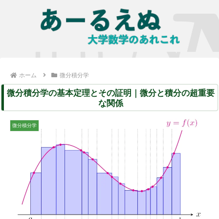
ホーム
微分積分学
微分積分学の基本定理とその証明｜微分と積分の超重要
な関係
微分積分学