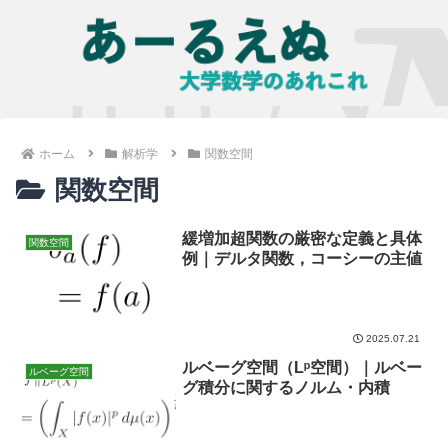
ホーム
解析学
関数空間
関数空間
緩増加超関数の厳密な定義と具体
関数空間
例｜デルタ関数，コーシーの主値
2025.07.21
ルベーグ空間（Lᵖ空間）｜ルベー
ルベーグ空間
グ積分に関するノルム・内積