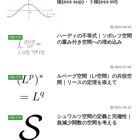
限(ess sup)・下限(ess inf)
2023.04.03
ハーディの不等式｜ソボレフ空間
関数空間
の重み付き空間への埋め込み
2022.07.08
ルベーグ空間（Lᵖ空間）の共役空
関数空間
間｜リースの定理を添えて
2021.03.23
シュワルツ空間の定義と完備性｜
関数空間
急減少関数の空間を考える