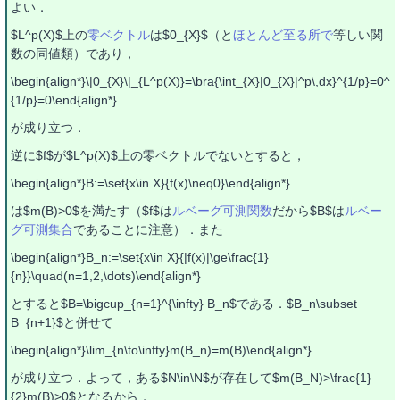
よい．
$L^p(X)$上の
零ベクトル
は$0_{X}$（と
ほとんど至る所で
等しい関
数の同値類）であり，
\begin{align*}\|0_{X}\|_{L^p(X)}=\bra{\int_{X}|0_{X}|^p\,dx}^{1/p}=0^
{1/p}=0\end{align*}
が成り立つ．
逆に$f$が$L^p(X)$上の零ベクトルでないとすると，
\begin{align*}B:=\set{x\in X}{f(x)\neq0}\end{align*}
は$m(B)>0$を満たす（$f$は
ルベーグ可測関数
だから$B$は
ルベー
グ可測集合
であることに注意）．また
\begin{align*}B_n:=\set{x\in X}{|f(x)|\ge\frac{1}
{n}}\quad(n=1,2,\dots)\end{align*}
とすると$B=\bigcup_{n=1}^{\infty} B_n$である．$B_n\subset
B_{n+1}$と併せて
\begin{align*}\lim_{n\to\infty}m(B_n)=m(B)\end{align*}
が成り立つ．よって，ある$N\in\N$が存在して$m(B_N)>\frac{1}
{2}m(B)>0$となるから，