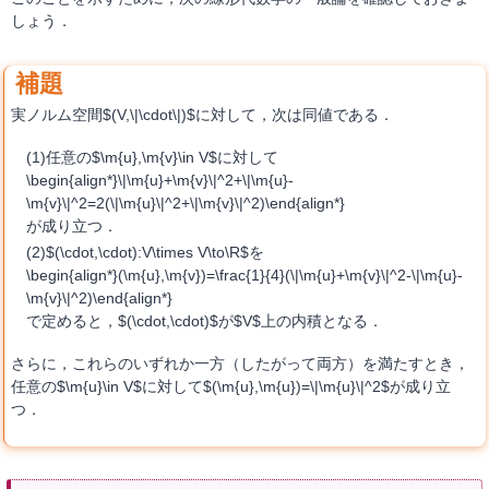
しょう．
実ノルム空間$(V,\|\cdot\|)$に対して，次は同値である．
任意の$\m{u},\m{v}\in V$に対して
\begin{align*}\|\m{u}+\m{v}\|^2+\|\m{u}-
\m{v}\|^2=2(\|\m{u}\|^2+\|\m{v}\|^2)\end{align*}
が成り立つ．
$(\cdot,\cdot):V\times V\to\R$を
\begin{align*}(\m{u},\m{v})=\frac{1}{4}(\|\m{u}+\m{v}\|^2-\|\m{u}-
\m{v}\|^2)\end{align*}
で定めると，$(\cdot,\cdot)$が$V$上の内積となる．
さらに，これらのいずれか一方（したがって両方）を満たすとき，
任意の$\m{u}\in V$に対して$(\m{u},\m{u})=\|\m{u}\|^2$が成り立
つ．