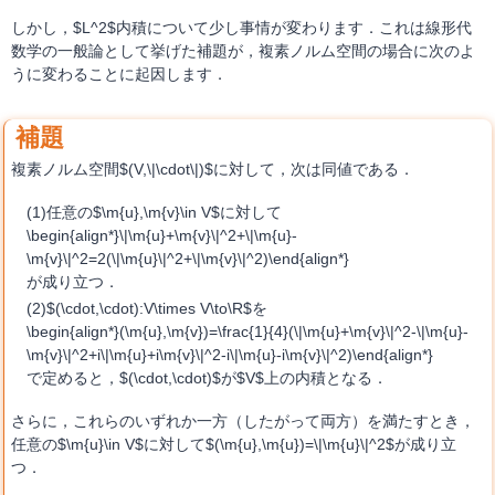
しかし，$L^2$内積について少し事情が変わります．これは線形代
数学の一般論として挙げた補題が，複素ノルム空間の場合に次のよ
うに変わることに起因します．
複素ノルム空間$(V,\|\cdot\|)$に対して，次は同値である．
任意の$\m{u},\m{v}\in V$に対して
\begin{align*}\|\m{u}+\m{v}\|^2+\|\m{u}-
\m{v}\|^2=2(\|\m{u}\|^2+\|\m{v}\|^2)\end{align*}
が成り立つ．
$(\cdot,\cdot):V\times V\to\R$を
\begin{align*}(\m{u},\m{v})=\frac{1}{4}(\|\m{u}+\m{v}\|^2-\|\m{u}-
\m{v}\|^2+i\|\m{u}+i\m{v}\|^2-i\|\m{u}-i\m{v}\|^2)\end{align*}
で定めると，$(\cdot,\cdot)$が$V$上の内積となる．
さらに，これらのいずれか一方（したがって両方）を満たすとき，
任意の$\m{u}\in V$に対して$(\m{u},\m{u})=\|\m{u}\|^2$が成り立
つ．