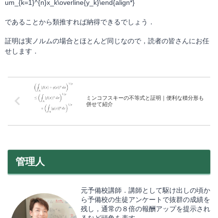
um_{k=1}^{n}x_k\overline{y_k}\end{align*}
であることから類推すれば納得できるでしょう．
証明は実ノルムの場合とほとんど同じなので，読者の皆さんにお任
せします．
ミンコフスキーの不等式と証明｜便利な積分形も
併せて紹介
管理人
元予備校講師．講師として駆け出しの頃か
ら予備校の生徒アンケートで抜群の成績を
残し，通常の８倍の報酬アップを提示され