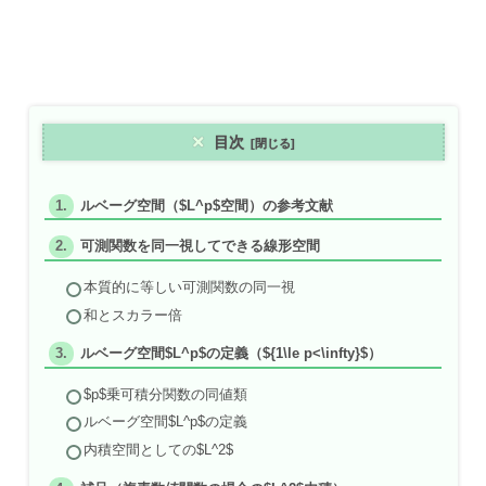
目次
ルベーグ空間（$L^p$空間）の参考文献
可測関数を同一視してできる線形空間
本質的に等しい可測関数の同一視
和とスカラー倍
ルベーグ空間$L^p$の定義（${1\le p<\infty}$）
$p$乗可積分関数の同値類
ルベーグ空間$L^p$の定義
内積空間としての$L^2$