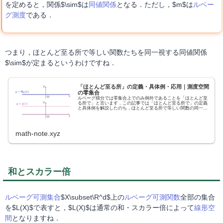
を定めると，関係$\sim$は
同値関係
となる．ただし，$m$は
ルベー
グ測度
である．
つまり，ほとんど至る所で等しい関数たちを同一視する同値関係
$\sim$が定まるというわけですね．
「ほとんど至る所」の定義・具体例・応用｜測度空間
の零集合
ルベーグ積分では零集合上でのみ例外であることを「ほとんど至
る所で」と言います．この記事では「ほとんど至る所で」の定義
と具体例を解説したのち，ほとんど至る所で等しい関数の同一視
についても解説します．
math-note.xyz
和とスカラー倍
ルベーグ可測集合
$X\subset\R^d$上の
ルベーグ可測関数
全部の集合
を$L(X)$で表すと，$L(X)$は通常の和・スカラー倍によって
線形空
間
となりますね．