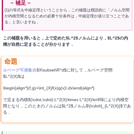
(1)の等式を中線定理ということから，この補題は標語的に「ノルム空間
が内積空間となるための必要十分条件は，中線定理が成り立つことであ
る」と言いますね．
この補題を用いると，上で定めた$L^2$ノルムにより，$L^2$の内
積が自然に定まることが分かります．
ルベーグ可測集合
$X\subset\R^d$に対して，ルベーグ空間
$L^2(X)$は
\begin{align*}(f,g)=\int_{X}f(x)g(x)\,dx\end{align*}
で定まる内積$(\cdot,\cdot):L^2(X)\times L^2(X)\to\R$により内積空
間となり，このときのノルムは$L^2$ノルム$\|\cdot\|_{L^2(X)}$であ
る．