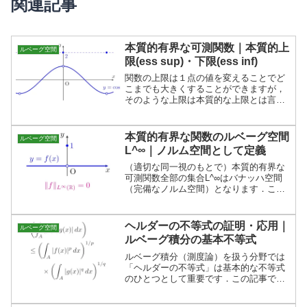
関連記事
本質的有界な可測関数｜本質的上
ルベーグ空間
限(ess sup)・下限(ess inf)
関数の上限は１点の値を変えることでど
こまでも大きくすることができますが，
そのような上限は本質的な上限とは言い
難いですね．この記事では本質的上限と
本質的下限の定義・具体例・性質を説明
します．
本質的有界な関数のルベーグ空間
ルベーグ空間
L^∞｜ノルム空間として定義
（適切な同一視のもとで）本質的有界な
可測関数全部の集合L^∞はバナッハ空間
（完備なノルム空間）となります．この
空間L^∞を「ルベーグ空間」と言いま
す．
ヘルダーの不等式の証明・応用｜
ルベーグ空間
ルベーグ積分の基本不等式
ルベーグ積分（測度論）を扱う分野では
「ヘルダーの不等式」は基本的な不等式
のひとつとして重要です．この記事で
は，ヘルダーの不等式の証明と，ヘルダ
ーの不等式の応用（双対性）を説明しま