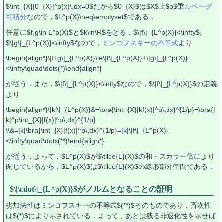
$\int_{X}|0_{X}|^p(x)\,dx=0$だから$0_{X}$は$X$上$p$乗
ルベーグ
可積分
なので，$L^p(X)\neq\emptyset$である．
任意に$f,g\in L^p(X)$と$k\in\R$をとる．$\|f\|_{L^p(X)}<\infty$,
$\|g\|_{L^p(X)}<\infty$なので，
ミンコフスキーの不等式
より
\begin{align*}\|f+g\|_{L^p(X)}\le\|f\|_{L^p(X)}+\|g\|_{L^p(X)}
<\infty\quad\dots(*)\end{align*}
が従う．また，$\|f\|_{L^p(X)}<\infty$なので，$\|f\|_{L^p(X)}$の定義
より
\begin{align*}\|kf\|_{L^p(X)}&=\bra{\int_{X}|kf(x)|^p\,dx}^{1/p}=\bra{|
k|^p\int_{X}|f(x)|^p\,dx}^{1/p}
\\&=|k|\bra{\int_{X}|f(x)|^p\,dx}^{1/p}=|k|\|f\|_{L^p(X)}
<\infty\quad\dots(**)\end{align*}
が従う．よって，$L^p(X)$が$\tilde{L}(X)$の和・スカラー倍により
閉じているから，$L^p(X)$は$\tilde{L}(X)$の線形部分空間である．
$\|\cdot\|_{L^p(X)}$がノルムとなることの証明
劣加法性はミンコフスキーの不等式$(**)$そのものであり，斉次性
は$(*)$により示されている．よって，あとは残る非退化性を示せば