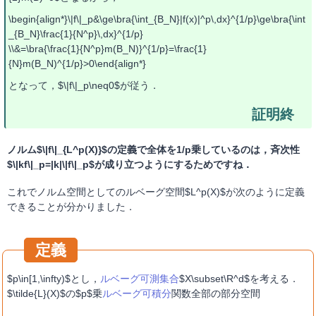
\begin{align*}\|f\|_p&\ge\bra{\int_{B_N}|f(x)|^p\,dx}^{1/p}\ge\bra{\int
_{B_N}\frac{1}{N^p}\,dx}^{1/p}
\\&=\bra{\frac{1}{N^p}m(B_N)}^{1/p}=\frac{1}
{N}m(B_N)^{1/p}>0\end{align*}
となって，$\|f\|_p\neq0$が従う．
ノルム$\|f\|_{L^p(X)}$の定義で全体を1/p乗しているのは，斉次性
$\|kf\|_p=|k|\|f\|_p$が成り立つようにするためですね．
これでノルム空間としてのルベーグ空間$L^p(X)$が次のように定義
できることが分かりました．
$p\in[1,\infty)$とし，
ルベーグ可測集合
$X\subset\R^d$を考える．
$\tilde{L}(X)$の$p$乗
ルベーグ可積分
関数全部の部分空間