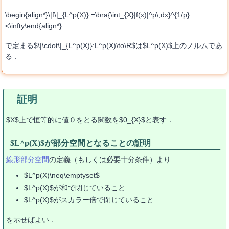
\begin{align*}\|f\|_{L^p(X)}:=\bra{\int_{X}|f(x)|^p\,dx}^{1/p}
<\infty\end{align*}
で定まる$\|\cdot\|_{L^p(X)}:L^p(X)\to\R$は$L^p(X)$上のノルムであ
る．
$X$上で恒等的に値０をとる関数を$0_{X}$と表す．
$L^p(X)$が部分空間となることの証明
線形部分空間
の定義（もしくは必要十分条件）より
$L^p(X)\neq\emptyset$
$L^p(X)$が和で閉じていること
$L^p(X)$がスカラー倍で閉じていること
を示せばよい．