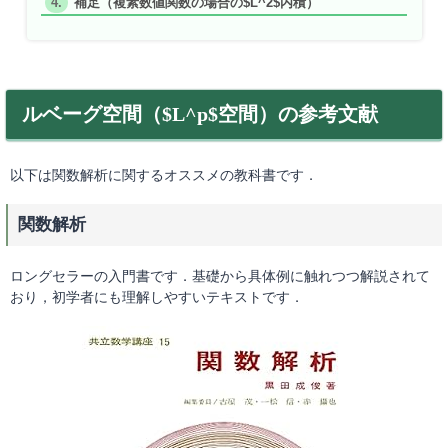
補足（複素数値関数の場合の$L^2$内積）
ルベーグ空間（$L^p$空間）の参考文献
以下は関数解析に関するオススメの教科書です．
関数解析
ロングセラーの入門書です．基礎から具体例に触れつつ解説されて
おり，初学者にも理解しやすいテキストです．