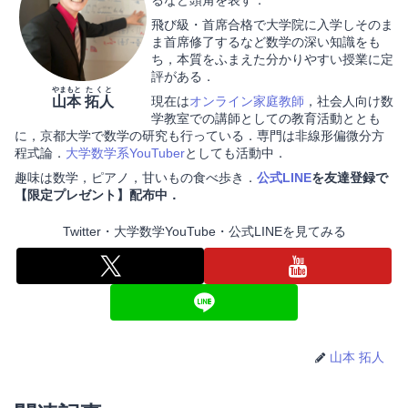
るなど頭角を表す．
飛び級・首席合格で大学院に入学しそのま
ま首席修了するなど数学の深い知識をも
ち，本質をふまえた分かりやすい授業に定
評がある．
やまもと
たくと
山本
拓人
現在は
オンライン家庭教師
，社会人向け数
学教室での講師としての教育活動ととも
に，京都大学で数学の研究も行っている．専門は非線形偏微分方
程式論．
大学数学系YouTuber
としても活動中．
趣味は数学，ピアノ，甘いもの食べ歩き．
公式LINE
を友達登録で
【限定プレゼント】配布中．
Twitter・大学数学YouTube・公式LINEを見てみる
山本 拓人