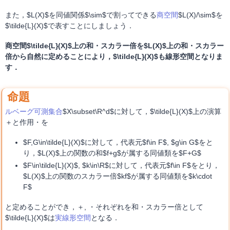
また，$L(X)$を同値関係$\sim$で割ってできる
商空間
$L(X)/\sim$を
$\tilde{L}(X)$で表すことにしましょう．
商空間$\tilde{L}(X)$上の和・スカラー倍を$L(X)$上の和・スカラー
倍から自然に定めることにより，$\tilde{L}(X)$も線形空間となりま
す．
ルベーグ可測集合
$X\subset\R^d$に対して，$\tilde{L}(X)$上の演算
＋と作用・を
$F,G\in\tilde{L}(X)$に対して，代表元$f\in F$, $g\in G$をと
り，$L(X)$上の関数の和$f+g$が属する同値類を$F+G$
$F\in\tilde{L}(X)$, $k\in\R$に対して，代表元$f\in F$をとり，
$L(X)$上の関数のスカラー倍$kf$が属する同値類を$k\cdot
F$
と定めることができ，＋, ・それぞれを和・スカラー倍として
$\tilde{L}(X)$は
実線形空間
となる．