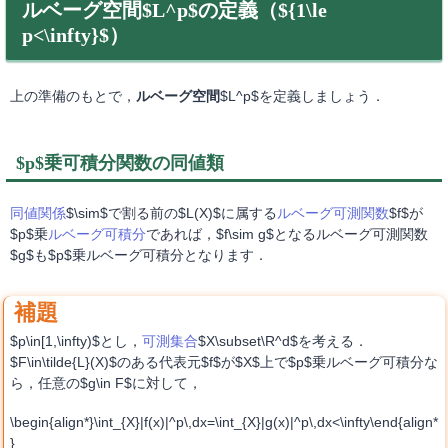
ルベーグ空間$L^p$の定義（${1\le
p<\infty}$）
上の準備のもとで，
ルベーグ空間
$L^p$を定義しましょう．
$p$乗可積分関数の同値類
同値関係
$\sim$で割る前の$L(X)$に属する
ルベーグ可測関数
$f$が
$p$乗
ルベーグ可積分
であれば，$f\sim g$となるルベーグ可測関数
$g$も$p$乗ルベーグ可積分となります．
$p\in[1,\infty)$とし，
可測集合
$X\subset\R^d$を考える．
$F\in\tilde{L}(X)$のある代表元$f$が$X$上で$p$乗ルベーグ可積分な
ら，任意の$g\in F$に対して，
\begin{align*}\int_{X}|f(x)|^p\,dx=\int_{X}|g(x)|^p\,dx<\infty\end{align*
}