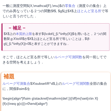
一般に測度空間$(X,\mathcal{F},\mu)$の
零集合
（測度０の集合）上
でのみ異なっている２つの関数$f$, $g$は$X$上
ほとんど至る所
で等
しいと言うのでした．
$X$上の
本質的上限
を表す$\|\cdot\|_{L^\infty(X)}$を用いると，２つの関
数$f,g:X\to\R$が$X$上ほとんど至る所で等しいことは，$\|f-
g\|_{L^\infty(X)}=0$と表すことができますね．
そこで，ほとんど至る所で等しい
ルベーグ可測関数
を同一視してで
きる空間を考えましょう．
ルベーグ可測集合
$X\subset\R^d$上の
ルベーグ可測関数
全部の集合
に，関係$\sim$を
\begin{align*}f\sim g\stackrel{\mathrm{def.}}{\iff}m(\set{x\in X}
{f(x)\neq g(x)})=0\end{align*}