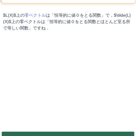
$L(X)$上の
零ベクトル
は「恒等的に値０をとる関数」で，$\tilde{L}
(X)$上の零ベクトルは「恒等的に値０をとる関数とほとんど至る所
で等しい関数」ですね．