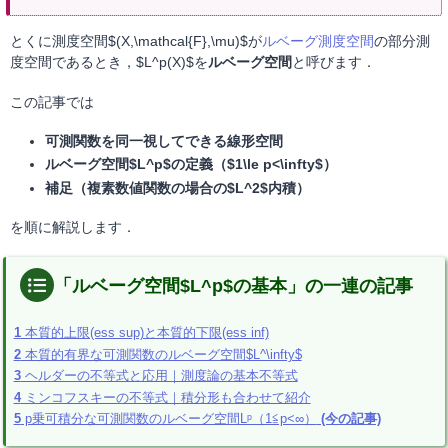
とくに測度空間$(X,\mathcal{F},\mu)$が
ルベーグ測度空間
の部分測
度空間であるとき，$L^p(X)$を
ルベーグ空間
と呼びます．
この記事では
可測関数を同一視してできる線形空間
ルベーグ空間$L^p$の定義（$1\le p<\infty$）
補足（複素数値関数の場合の$L^2$内積）
を順に解説します．
「ルベーグ空間$L^p$の基本」の一連の記事
1
本質的上限(ess sup)と本質的下限(ess inf)
2
本質的有界な可測関数のルベーグ空間$L^\infty$
3
ヘルダーの不等式と応用｜測度論の基本不等式
4
ミンコフスキーの不等式｜積分形も合わせて紹介
5
p乗可積分な可測関数のルベーグ空間Lᵖ（1≦p<∞）
(今の記事)