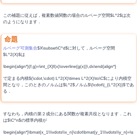
この補題に従えば，複素数値関数の場合のルベーグ空間$L^2$は次
のようになります．
ルベーグ可測集合
$X\subset\C^d$に対して，ルベーグ空間
$L^2(X)$は
\begin{align*}(f,g)=\int_{X}f(x)\overline{g(x)}\,dx\end{align*}
で定まる内積$(\cdot,\cdot):L^2(X)\times L^2(X)\to\C$により内積空
間となり，このときのノルムは$L^2$ノルム$\|\cdot\|_{L^2(X)}$であ
る．
すなわち，内積の第２成分にある関数が複素共役となります．これ
は$\C^n$の標準内積が
\begin{align*}\bmat{x_1\\\vdots\\x_n}\cdot\bmat{y_1\\\vdots\\y_n}=\s