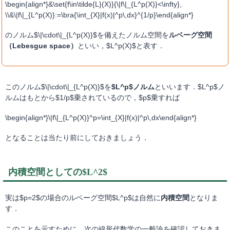
\begin{align*}&\set{f\in\tilde{L}(X)}{\|f\|_{L^p(X)}<\infty},
\\&\|f\|_{L^p(X)}:=\bra{\int_{X}|f(x)|^p\,dx}^{1/p}\end{align*}
のノルム$\|\cdot\|_{L^p(X)}$を備えたノルム空間を
ルベーグ空間
（Lebesgue space）
といい，$L^p(X)$と表す．
このノルム$\|\cdot\|_{L^p(X)}$を
$L^p$ノルム
といいます．$L^p$ノ
ルムはもとから$1/p$乗されているので，$p$乗すれば
\begin{align*}\|f\|_{L^p(X)}^p=\int_{X}|f(x)|^p\,dx\end{align*}
となることは当たり前にしておきましょう．
内積空間としての$L^2$
実は$p=2$の場合のルベーグ空間$L^p$は自然に
内積空間
となりま
す．
このことを示すために，次の線形代数学の一般論を確認しておきま