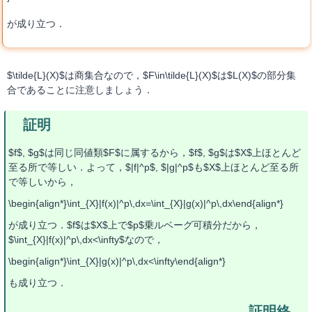
が成り立つ．
$\tilde{L}(X)$は商集合なので，$F\in\tilde{L}(X)$は$L(X)$の部分集
合であることに注意しましょう．
$f$, $g$は同じ同値類$F$に属するから，$f$, $g$は$X$上ほとんど
至る所で等しい．よって，$|f|^p$, $|g|^p$も$X$上ほとんど至る所
で等しいから，
\begin{align*}\int_{X}|f(x)|^p\,dx=\int_{X}|g(x)|^p\,dx\end{align*}
が成り立つ．$f$は$X$上で$p$乗ルベーグ可積分だから，
$\int_{X}|f(x)|^p\,dx<\infty$なので，
\begin{align*}\int_{X}|g(x)|^p\,dx<\infty\end{align*}
も成り立つ．