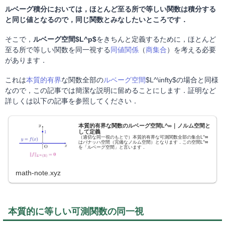
ルベーグ積分においては，ほとんど至る所で等しい関数は積分する
と同じ値となるので，同じ関数とみなしたいところです．
そこで，
ルベーグ空間$L^p$
をきちんと定義するために，ほとんど
至る所で等しい関数を同一視する
同値関係
（
商集合
）を考える必要
があります．
これは
本質的有界
な関数全部の
ルベーグ空間
$L^\infty$の場合と同様
なので，この記事では簡潔な説明に留めることにします．証明など
詳しくは以下の記事を参照してください．
本質的有界な関数のルベーグ空間L^∞｜ノルム空間と
して定義
（適切な同一視のもとで）本質的有界な可測関数全部の集合L^∞
はバナッハ空間（完備なノルム空間）となります．この空間L^∞
を「ルベーグ空間」と言います．
math-note.xyz
本質的に等しい可測関数の同一視