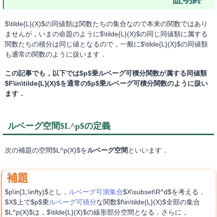
$\tilde{L}(X)$の同値類は関数たちの集合なので本来の関数ではあり
ませんが，いまの命題のように$\tilde{L}(X)$の同じ同値類に属する
関数たちの積分は同じ値となるので，一般に$\tilde{L}(X)$の同値類
も通常の関数のように扱います．
この記事でも，以下では$p$乗ルベーグ可積分関数が属する同値類
$F\in\tilde{L}(X)$を通常の$p$乗ルベーグ可積分関数のように扱い
ます．
ルベーグ空間$L^p$の定義
次の補題の空間$L^p(X)$を
ルベーグ空間
といいます．
$p\in[1,\infty)$とし，
ルベーグ可測集合
$X\subset\R^d$を考える．
$X$上で$p$乗
ルベーグ可積分
な関数$f\in\tilde{L}(X)$全部の集合
$L^p(X)$は，$\tilde{L}(X)$の線形部分空間となる．さらに，