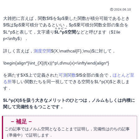
2024.06.10
大雑把に言えば，関数$f$を$p$乗した関数が積分可能であるとき
$f$は$p$乗可積分であるといい，$p$乗可積分関数全部の集合を
エルピー
$L^p$と表して，文字通り
$L^p$
空間
などと呼びます（$1\le
p<\infty$）．
詳しく言えば，
測度空間
$(X,\mathcal{F},\mu)$に対して，
\begin{align*}\int_{X}|f(x)|^p\,d\mu(x)<\infty\end{align*}
を満たす$X$上で定義された
可測関数
$f$全部の集合で，
ほとんど至
る所
等しい関数たちを同一視してできる空間を$L^p(X)$と表しま
す．
$L^p(X)$を扱う大きなメリットのひとつは，ノルムもしくは内積に
関して完備性をもつことです．
この記事ではノルム空間となることまで証明し，完備性はのちの記事
（準備中）で証明します．