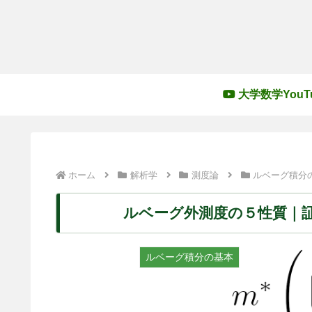
大学数学YouT
ホーム
解析学
測度論
ルベーグ積分
ルベーグ外測度の５性質｜
ルベーグ積分の基本