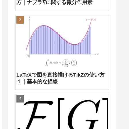
方｜ナブラ∇に関する微分作用素
LaTeXで図を直接描けるTikZの使い方
１｜基本的な描線