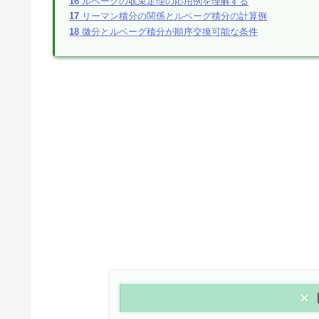
16
ルベーグの収束定理の応用例を理解する
17
リーマン積分の関係とルベーグ積分の計算例
18
微分とルベーグ積分が順序交換可能な条件