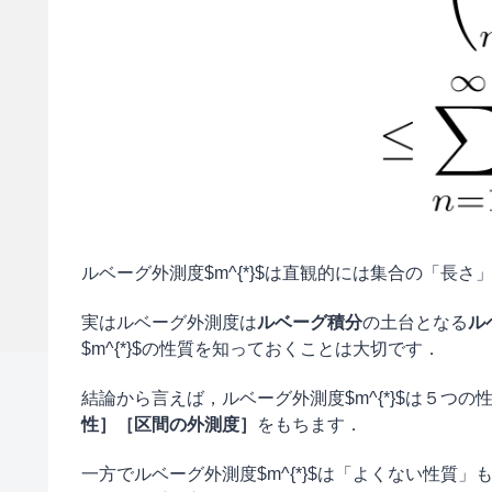
ルベーグ外測度$m^{*}$は直観的には集合の「長
実はルベーグ外測度は
ルベーグ積分
の土台となる
ル
$m^{*}$の性質を知っておくことは大切です．
結論から言えば，ルベーグ外測度$m^{*}$は５つの
性］［区間の外測度］
をもちます．
一方でルベーグ外測度$m^{*}$は「よくない性質」