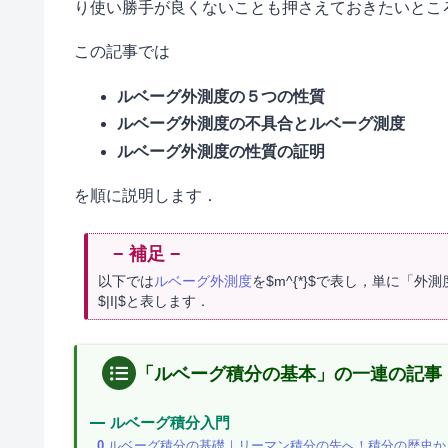
り使い勝手が良くないことも押さえておきたいとこ
この記事では
ルベーグ外測度の５つの性質
ルベーグ外測度の不具合とルベーグ測度
ルベーグ外測度の性質の証明
を順に説明します．
以下では
ルベーグ外測度
を$m^{*}$で表し，単に「外測
$|I|$と表します．
「ルベーグ積分の基本」の一連の記事
ルベーグ積分入門
0
ルベーグ積分の基礎｜リーマン積分の先へ！積分の歴史か