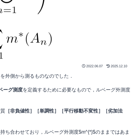
2022.06.07
2025.12.10
さ」を外側から測るものなのでした．
ベーグ測度
を定義するために必要なもので，ルベーグ外測度
性質
［非負値性］［単調性］［平行移動不変性］［劣加法
も持ち合わせており，ルベーグ外測度$m^{*}$のままではあま