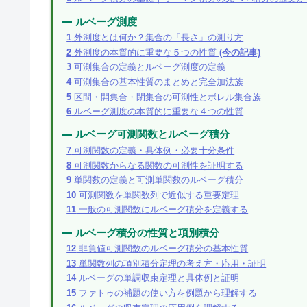
ルベーグ測度
1
外測度とは何か？集合の「長さ」の測り方
2
外測度の本質的に重要な５つの性質
(今の記事)
3
可測集合の定義とルベーグ測度の定義
4
可測集合の基本性質のまとめと完全加法族
5
区間・開集合・閉集合の可測性とボレル集合族
6
ルベーグ測度の本質的に重要な４つの性質
ルベーグ可測関数とルベーグ積分
7
可測関数の定義・具体例・必要十分条件
8
可測関数からなる関数の可測性を証明する
9
単関数の定義と可測単関数のルベーグ積分
10
可測関数を単関数列で近似する重要定理
11
一般の可測関数にルベーグ積分を定義する
ルベーグ積分の性質と項別積分
12
非負値可測関数のルベーグ積分の基本性質
13
単関数列の項別積分定理の考え方・応用・証明
14
ルベーグの単調収束定理と具体例と証明
15
ファトゥの補題の使い方を例題から理解する