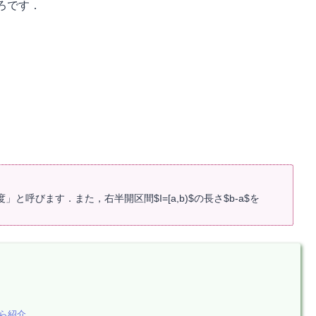
ろです．
度」と呼びます．また，右半開区間$I=[a,b)$の長さ$b-a$を
ら紹介