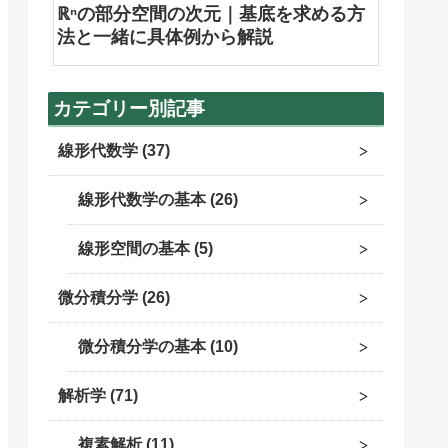
ℝⁿの部分空間の次元｜基底を求める方
法と一緒に具体例から解説
カテゴリー別記事
線形代数学
37
線形代数学の基本
26
線形空間の基本
5
微分積分学
26
微分積分学の基本
10
解析学
71
複素解析
11