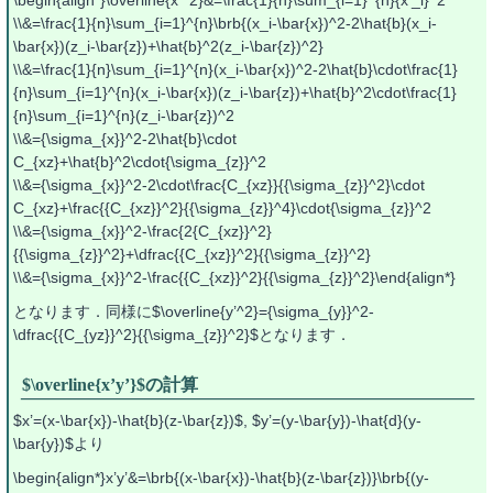
\\&=\frac{1}{n}\sum_{i=1}^{n}\brb{(x_i-\bar{x})^2-2\hat{b}(x_i-
\bar{x})(z_i-\bar{z})+\hat{b}^2(z_i-\bar{z})^2}
\\&=\frac{1}{n}\sum_{i=1}^{n}(x_i-\bar{x})^2-2\hat{b}\cdot\frac{1}
{n}\sum_{i=1}^{n}(x_i-\bar{x})(z_i-\bar{z})+\hat{b}^2\cdot\frac{1}
{n}\sum_{i=1}^{n}(z_i-\bar{z})^2
\\&={\sigma_{x}}^2-2\hat{b}\cdot
C_{xz}+\hat{b}^2\cdot{\sigma_{z}}^2
\\&={\sigma_{x}}^2-2\cdot\frac{C_{xz}}{{\sigma_{z}}^2}\cdot
C_{xz}+\frac{{C_{xz}}^2}{{\sigma_{z}}^4}\cdot{\sigma_{z}}^2
\\&={\sigma_{x}}^2-\frac{2{C_{xz}}^2}
{{\sigma_{z}}^2}+\dfrac{{C_{xz}}^2}{{\sigma_{z}}^2}
\\&={\sigma_{x}}^2-\frac{{C_{xz}}^2}{{\sigma_{z}}^2}\end{align*}
となります．同様に$\overline{y’^2}={\sigma_{y}}^2-
\dfrac{{C_{yz}}^2}{{\sigma_{z}}^2}$となります．
$\overline{x’y’}$の計算
$x’=(x-\bar{x})-\hat{b}(z-\bar{z})$, $y’=(y-\bar{y})-\hat{d}(y-
\bar{y})$より
\begin{align*}x’y’&=\brb{(x-\bar{x})-\hat{b}(z-\bar{z})}\brb{(y-