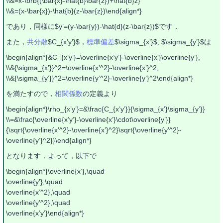
\\&=x-\brb{(\bar{x}-\hat{b}\bar{z})+\hat{b}z}
\\&=(x-\bar{x})-\hat{b}(z-\bar{z})\end{align*}
であり，同様に$y’=(y-\bar{y})-\hat{d}(z-\bar{z})$です．
また，
共分散
$C_{x’y’}$，
標準偏差
$\sigma_{x’}$, $\sigma_{y’}$は
\begin{align*}&C_{x’y’}=\overline{x’y’}-\overline{x’}\overline{y’},
\\&{\sigma_{x’}}^2=\overline{x’^2}-\overline{x’}^2,
\\&{\sigma_{y’}}^2=\overline{y’^2}-\overline{y’}^2\end{align*}
を満たすので，
相関係数
の定義より
\begin{align*}\rho_{x’y’}=&\frac{C_{x’y’}}{\sigma_{x’}\sigma_{y’}}
\\=&\frac{\overline{x’y’}-\overline{x’}\cdot\overline{y’}}
{\sqrt{\overline{x’^2}-\overline{x’}^2}\sqrt{\overline{y’^2}-
\overline{y’}^2}}\end{align*}
となります．よって，以下で
\begin{align*}\overline{x’},\quad
\overline{y’},\quad
\overline{x’^2},\quad
\overline{y’^2},\quad
\overline{x’y’}\end{align*}