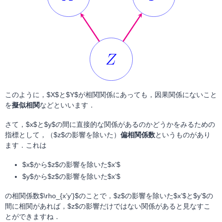
このように，$X$と$Y$が相関関係にあっても，因果関係にないこと
を
擬似相関
などといいます．
さて，$x$と$y$の間に直接的な関係があるのかどうかをみるための
指標として，（$z$の影響を除いた）
偏相関係数
というものがあり
ます．これは
$x$から$z$の影響を除いた$x’$
$y$から$z$の影響を除いた$x’$
の相関係数$\rho_{x’y’}$のことで，$z$の影響を除いた$x’$と$y’$の
間に相関があれば，$z$の影響だけではない関係があると見なすこ
とができますね．