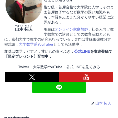
るなど頭角を表す．
飛び級・首席合格で大学院に入学しそのま
ま首席修了するなど数学の深い知識をも
ち，本質をふまえた分かりやすい授業に定
評がある．
やまもと
たくと
山本
拓人
現在は
オンライン家庭教師
，社会人向け数
学教室での講師としての教育活動ととも
に，京都大学で数学の研究も行っている．専門は非線形偏微分方
程式論．
大学数学系YouTuber
としても活動中．
趣味は数学，ピアノ，甘いもの食べ歩き．
公式LINE
を友達登録で
【限定プレゼント】配布中．
Twitter・大学数学YouTube・公式LINEを見てみる
山本 拓人