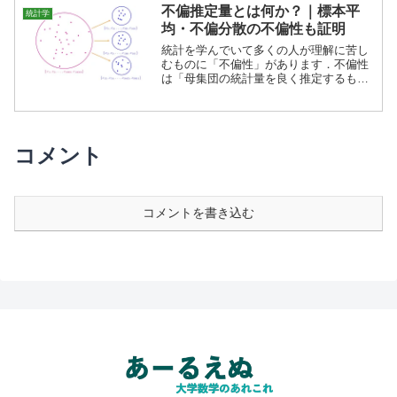
します．
不偏推定量とは何か？｜標本平
統計学
均・不偏分散の不偏性も証明
統計を学んでいて多くの人が理解に苦し
むものに「不偏性」があります．不偏性
は「母集団の統計量を良く推定するも
の」ということができます．この記事で
は，不偏推定量を考え方から説明しま
す．
コメント
コメントを書き込む