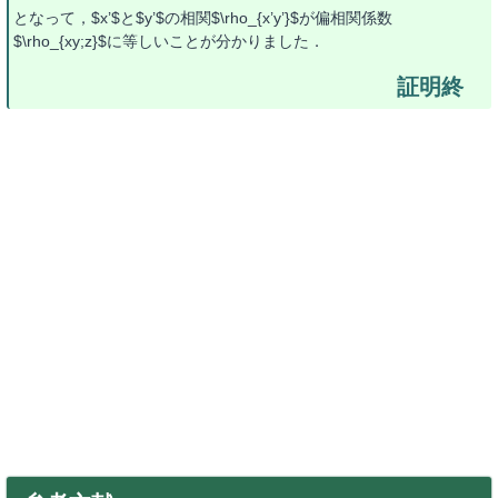
となって，$x’$と$y’$の相関$\rho_{x’y’}$が偏相関係数
$\rho_{xy;z}$に等しいことが分かりました．