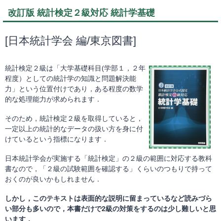
改訂版 統計検定２級対応 統計学基礎
[日本統計学会 編/東京図書]
統計検定２級は「大学基礎科目(学部１，２年
程度）としての統計学の知識と問題解決能
力」という位置付けであり，ある程度の数学
的な処理能力が求められます．
そのため，統計検定２級を取得していると，
一定以上の統計的なデータの扱い方を身に付
けているという指標になります．
日本統計学会が実施する「統計検定」の２級の範囲に対応する教科
書なので，「２級の試験範囲を確認する」くらいのつもりで持って
おくのが良いかもしれません．
しかし，このテキストは表面的な説明に留まっているなど読みづら
い部分も多いので，本書だけで2級の対策をするのは少し難しいと思
います．