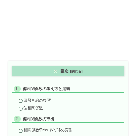
目次
偏相関係数の考え方と定義
回帰直線の復習
偏相関係数
偏相関係数の導出
相関係数$\rho_{x’y’}$の変形