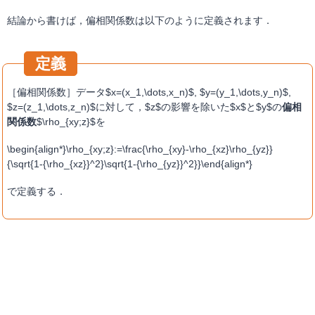
結論から書けば，偏相関係数は以下のように定義されます．
［偏相関係数］データ$x=(x_1,\dots,x_n)$, $y=(y_1,\dots,y_n)$,
$z=(z_1,\dots,z_n)$に対して，$z$の影響を除いた$x$と$y$の
偏相
関係数
$\rho_{xy;z}$を
\begin{align*}\rho_{xy;z}:=\frac{\rho_{xy}-\rho_{xz}\rho_{yz}}
{\sqrt{1-{\rho_{xz}}^2}\sqrt{1-{\rho_{yz}}^2}}\end{align*}
で定義する．