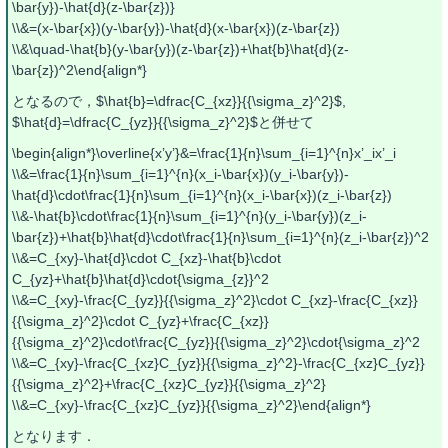
\bar{y})-\hat{d}(z-\bar{z})}
\\&=(x-\bar{x})(y-\bar{y})-\hat{d}(x-\bar{x})(z-\bar{z})
\\&\quad-\hat{b}(y-\bar{y})(z-\bar{z})+\hat{b}\hat{d}(z-
\bar{z})^2\end{align*}
となるので，$\hat{b}=\dfrac{C_{xz}}{{\sigma_z}^2}$,
$\hat{d}=\dfrac{C_{yz}}{{\sigma_z}^2}$と併せて
\begin{align*}\overline{x’y’}&=\frac{1}{n}\sum_{i=1}^{n}x’_ix’_i
\\&=\frac{1}{n}\sum_{i=1}^{n}(x_i-\bar{x})(y_i-\bar{y})-
\hat{d}\cdot\frac{1}{n}\sum_{i=1}^{n}(x_i-\bar{x})(z_i-\bar{z})
\\&-\hat{b}\cdot\frac{1}{n}\sum_{i=1}^{n}(y_i-\bar{y})(z_i-
\bar{z})+\hat{b}\hat{d}\cdot\frac{1}{n}\sum_{i=1}^{n}(z_i-\bar{z})^2
\\&=C_{xy}-\hat{d}\cdot C_{xz}-\hat{b}\cdot
C_{yz}+\hat{b}\hat{d}\cdot{\sigma_{z}}^2
\\&=C_{xy}-\frac{C_{yz}}{{\sigma_z}^2}\cdot C_{xz}-\frac{C_{xz}}
{{\sigma_z}^2}\cdot C_{yz}+\frac{C_{xz}}
{{\sigma_z}^2}\cdot\frac{C_{yz}}{{\sigma_z}^2}\cdot{\sigma_z}^2
\\&=C_{xy}-\frac{C_{xz}C_{yz}}{{\sigma_z}^2}-\frac{C_{xz}C_{yz}}
{{\sigma_z}^2}+\frac{C_{xz}C_{yz}}{{\sigma_z}^2}
\\&=C_{xy}-\frac{C_{xz}C_{yz}}{{\sigma_z}^2}\end{align*}
となります．