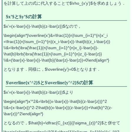
を計算して上の式に代入することで$\rho_{x’y’}$を求めましょう．
$x’$と$y’$の計算
$x’=(x-\bar{x})-\hat{b}(z-\bar{z})$なので，
\begin{align*}\overline{x’}&=\frac{1}{n}\sum_{i=1}^{n}x’_i
=\frac{1}{n}\sum_{i=1}^{n}(x_i-\bar{x})-\hat{b}(z_i-\bar{z})
\\&=\brb{\bra{\frac{1}{n}\sum_{i=1}^{n}x_i}-\bar{x}}-
\hat{b}\brb{\bra{\frac{1}{n}\sum_{i=1}^{n}z_i}-\bar{z}}
\\&=(\bar{x}-\bar{x})-\hat{b}(\bar{z}-\bar{z})=0\end{align*}
となります．同様に，$\overline{y’}=0$となります．
$\overline{x’^2}$と$\overline{y’^2}$の計算
$x’=(x-\bar{x})-\hat{b}(z-\bar{z})$より
\begin{align*}x’^2&=\brb{(x-\bar{x})-\hat{b}(z-\bar{z})}^2
\\&=(x-\bar{x})^2-2\hat{b}(x-\bar{x})(z-\bar{z})+\hat{b}^2(z-
\bar{z})^2\end{align*}
となるので，$\hat{b}=\dfrac{C_{xz}}{{\sigma_{z}}^2}$と併せて
\begin{align*}\overline{x’^2}&=\frac{1}{n}\sum_{i=1}^{n}{x’_i}^2