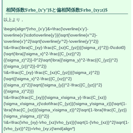
相関係数$\rho_{x’y’}$と偏相関係数$\rho_{xy;z}$
以上より，
\begin{align*}\rho_{x’y’}&=\frac{\overline{x’y’}-
\overline{x’}\cdot\overline{y’}}{\sqrt{\overline{x’^2}-
\overline{x’}^2}\sqrt{\overline{y’^2}-\overline{y’}^2}}
\\&=\frac{\bra{C_{xy}-\frac{C_{xz}C_{yz}}{{\sigma_z}^2}}-0\cdot0}
{\sqrt{\bra{{\sigma_x}^2-\frac{{C_{xz}}^2}
{{\sigma_z}^2}}-0^2}\sqrt{\bra{{\sigma_y}^2-\frac{{C_{yz}}^2}
{{\sigma_{z}}^2}}-0^2}}
\\&=\frac{C_{xy}-\frac{C_{xz}C_{yz}}{{\sigma_z}^2}}
{\sqrt{{\sigma_x}^2-\frac{{C_{xz}}^2}
{{\sigma_z}^2}}\sqrt{{\sigma_{y}}^2-\frac{{C_{yz}}^2}
{{\sigma_z}^2}}}
\\&=\frac{\frac{C_{xy}}{\sigma_x\sigma_y}-\frac{C_{xz}}
{\sigma_x\sigma_z}\cdot\frac{C_{yz}}{\sigma_y\sigma_z}}{\sqrt{1-
\bra{\frac{C_{xz}}{\sigma_x\sigma_z}}^2}\sqrt{1-\bra{\frac{C_{yz}}
{\sigma_y\sigma_z}}^2}}
\\&=\frac{\rho_{xy}-\rho_{xz}\rho_{yz}}{\sqrt{1-{\rho_{xz}}^2}\sqrt{1-
{\rho_{yz}}^2}}=\rho_{xy;z}\end{align*}