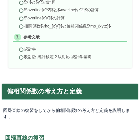
$x’$と$y’$の計算
$\overline{x’^2}$と$\overline{y’^2}$の計算
$\overline{x’y’}$の計算
相関係数$\rho_{x’y’}$と偏相関係数$\rho_{xy;z}$
参考文献
統計学
改訂版 統計検定２級対応 統計学基礎
偏相関係数の考え方と定義
回帰直線の復習をしてから偏相関係数の考え方と定義を説明しま
す．
回帰直線の復習