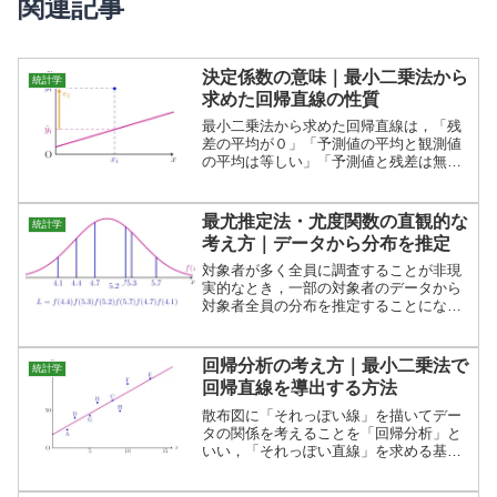
関連記事
決定係数の意味｜最小二乗法から
統計学
求めた回帰直線の性質
最小二乗法から求めた回帰直線は，「残
差の平均が０」「予測値の平均と観測値
の平均は等しい」「予測値と残差は無相
関」という性質をもちます．この記事で
は，回帰直線の式をもとに，これらを証
明します．また，決定係数が表すものに
最尤推定法・尤度関数の直観的な
統計学
ついても説明します．
考え方｜データから分布を推定
対象者が多く全員に調査することが非現
実的なとき，一部の対象者のデータから
対象者全員の分布を推定することになり
ますが，その推定法のひとつに「最尤推
定法」があります．この記事では「最尤
推定法」「尤度関数」の考え方を解説し
回帰分析の考え方｜最小二乗法で
統計学
ます．
回帰直線を導出する方法
散布図に「それっぽい線」を描いてデー
タの関係を考えることを「回帰分析」と
いい，「それっぽい直線」を求める基本
的な方法に「最小二乗法」があります，
この記事では最小二乗法の考え方を説明