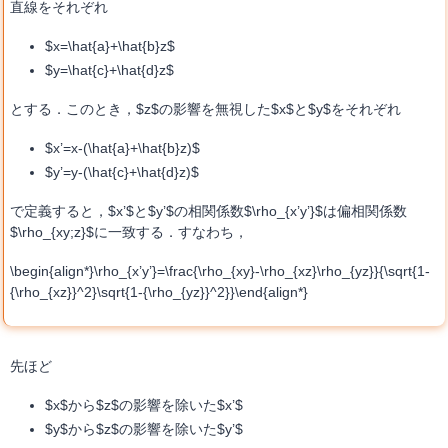
直線をそれぞれ
$x=\hat{a}+\hat{b}z$
$y=\hat{c}+\hat{d}z$
とする．このとき，$z$の影響を無視した$x$と$y$をそれぞれ
$x’=x-(\hat{a}+\hat{b}z)$
$y’=y-(\hat{c}+\hat{d}z)$
で定義すると，$x’$と$y’$の相関係数$\rho_{x’y’}$は偏相関係数
$\rho_{xy;z}$に一致する．すなわち，
\begin{align*}\rho_{x’y’}=\frac{\rho_{xy}-\rho_{xz}\rho_{yz}}{\sqrt{1-
{\rho_{xz}}^2}\sqrt{1-{\rho_{yz}}^2}}\end{align*}
先ほど
$x$から$z$の影響を除いた$x’$
$y$から$z$の影響を除いた$y’$