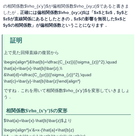
の相関係数$\rho_{x’y’}$が偏相関係数$\rho_{xy;z}$であると書きま
したが，
正確には偏相関係数$\rho_{xy;z}$は「$x$と$z$，$y$と
$z$が直線関係にあるとしたときの，$z$の影響を無視した$x$と
$y$の相関係数」が偏相関係数ということになります．
上で見た回帰直線の復習から
\begin{align*}&\hat{b}=\dfrac{C_{xz}}{{\sigma_{z}}^2},\quad
\hat{a}=\bar{x}-\hat{b}\bar{z},\\
&\hat{d}=\dfrac{C_{yz}}{{\sigma_{z}}^2},\quad
\hat{c}=\bar{y}-\hat{b}\bar{z}\end{align*}
ですね．これを用いて相関係数$\rho_{x’y’}$を変形していきましょ
う．
相関係数$\rho_{x’y’}$の変形
$\hat{a}=\bar{x}-\hat{b}\bar{z}$より
\begin{align*}x’&=x-(\hat{a}+\hat{b}z)