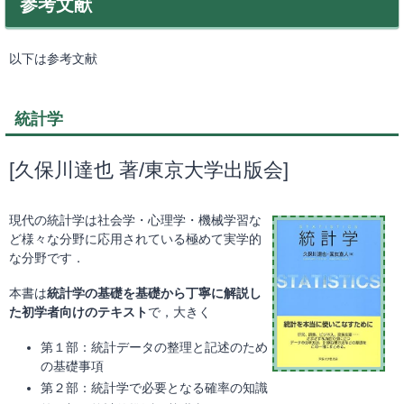
参考文献
以下は参考文献
統計学
[久保川達也 著/東京大学出版会]
現代の統計学は社会学・心理学・機械学習な
ど様々な分野に応用されている極めて実学的
な分野です．
本書は
統計学の基礎を基礎から丁寧に解説し
た初学者向けのテキスト
で，大きく
第１部：統計データの整理と記述のため
の基礎事項
第２部：統計学で必要となる確率の知識