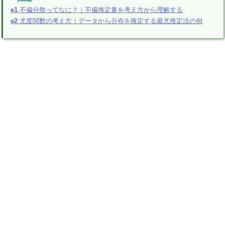
e1
不偏分散ってなに？｜不偏推定量を考え方から理解する
e2
尤度関数の考え方｜データから分布を推定する最尤推定法の例