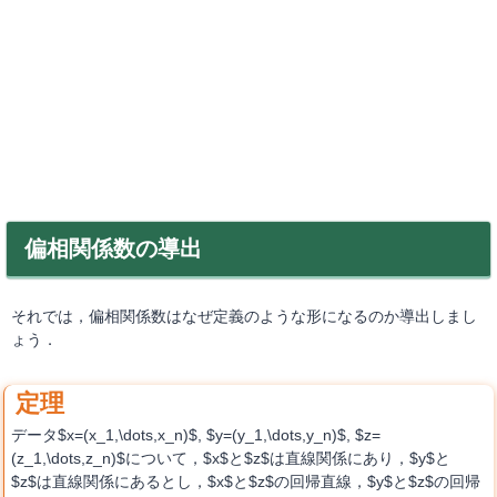
偏相関係数の導出
それでは，偏相関係数はなぜ定義のような形になるのか導出しまし
ょう．
データ$x=(x_1,\dots,x_n)$, $y=(y_1,\dots,y_n)$, $z=
(z_1,\dots,z_n)$について，$x$と$z$は直線関係にあり，$y$と
$z$は直線関係にあるとし，$x$と$z$の回帰直線，$y$と$z$の回帰