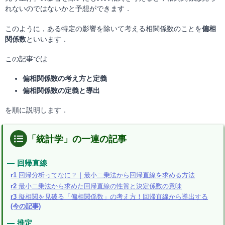
れないのではないかと予想ができます．
このように，ある特定の影響を除いて考える相関係数のことを
偏相
関係数
といいます．
この記事では
偏相関係数の考え方と定義
偏相関係数の定義と導出
を順に説明します．
「統計学」の一連の記事
回帰直線
r1
回帰分析ってなに？｜最小二乗法から回帰直線を求める方法
r2
最小二乗法から求めた回帰直線の性質と決定係数の意味
r3
擬相関を見破る「偏相関係数」の考え方！回帰直線から導出する
(今の記事)
推定