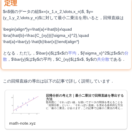
$n$個のデータの組$x=(x_1,x_2,\dots,x_n)$, $y=
(y_1,y_2,\dots,y_n)$に対して最小二乗法を用いると，回帰直線は
\begin{align*}y=\hat{a}+\hat{b}x\quad
\bra{\hat{b}=\frac{C_{xy}}{{\sigma_x}^2},\quad
\hat{a}=\bar{y}-\hat{b}\bar{x}}\end{align*}
となる．ただし，$\bar{x}$は$x$の
平均
，${\sigma_x}^2$は$x$の
分
散
，$\bar{y}$は$y$の平均，$C_{xy}$は$x$, $y$の
共分散
である．
この回帰直線の導出は以下の記事で詳しく説明しています．
回帰分析の考え方｜最小二乗法で回帰直線を導出する
方法
散布図に「それっぽい線」を描いてデータの関係を考えることを
「回帰分析」といい，「それっぽい直線」を求める基本的な方法
に「最小二乗法」があります，この記事では最小二乗法の考え方
を説明します．
math-note.xyz