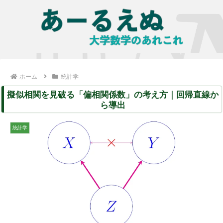
ホーム
統計学
擬似相関を見破る「偏相関係数」の考え方｜回帰直線か
ら導出
統計学