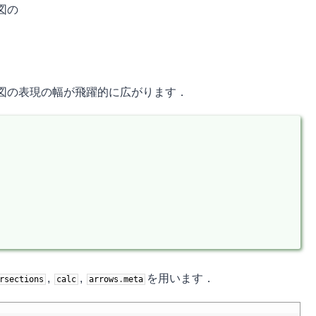
図の
図の表現の幅が飛躍的に広がります．
,
,
を用います．
rsections
calc
arrows
.
meta