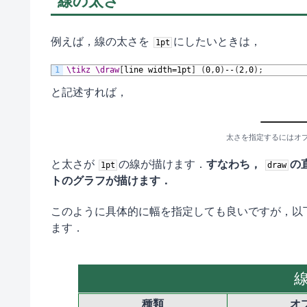
線の太さ
例えば，線の太さを
にしたいときは，
1pt
1
\tikz
\draw
[
line
width=1pt
]
(
0
,
0
)
--
(
2
,
0
)
;
と記述すれば，
太さを指定するにはオ
と太さが
の線が描けます．
すなわち，
の
1pt
draw
トのグラフが描けます．
このように具体的に幅を指定しても良いですが，以
ます．
種類
オ