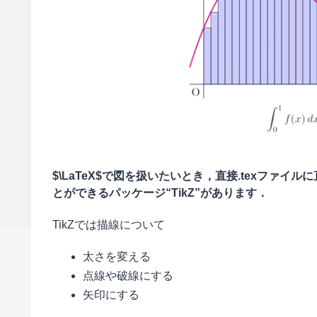
$\LaTeX$で図を扱いたいとき，直接.texファ
とができるパッケージ“TikZ”があります．
TikZでは描線について
太さを変える
点線や破線にする
矢印にする