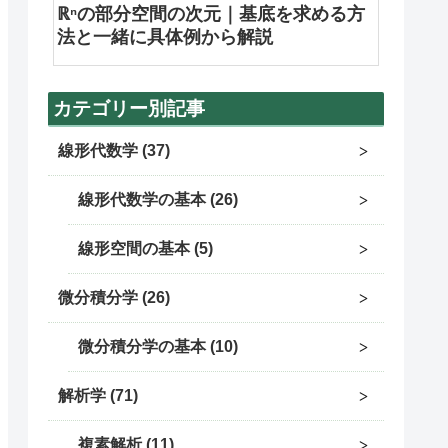
ℝⁿの部分空間の次元｜基底を求める方
法と一緒に具体例から解説
カテゴリー別記事
線形代数学
37
線形代数学の基本
26
線形空間の基本
5
微分積分学
26
微分積分学の基本
10
解析学
71
複素解析
11