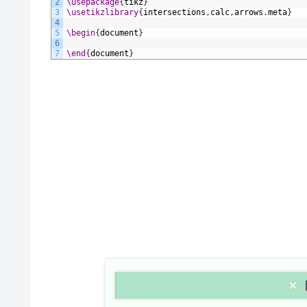
2
\usepackage
{
tikz
}
3
\usetikzlibrary
{
intersections
,
calc
,
arrows
.
meta
}
4
5
\begin
{
document
}
6
7
\end
{
document
}