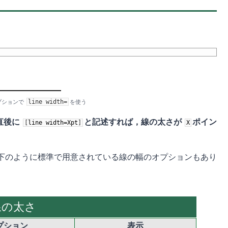
line
width=
プションで
を使う
直後に
と記述すれば，線の太さが
ポイン
[
line
width=Xpt
]
X
下のように標準で用意されている線の幅のオプションもあり
線の太さ
プション
表示