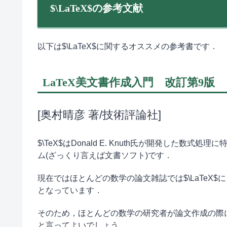
$\LaTeX$の参考文献
以下は$\LaTeX$に関するオススメの参考書です．
LaTeX美文書作成入門 改訂第9版
[奥村晴彦 著/技術評論社]
$\TeX$はDonald E. Knuth氏が開発した数式
ム(ざっくり言えば文書ソフト)です．
現在ではほとんどの数学の論文雑誌では$\LaTeX
となっています．
そのため，ほとんどの数学の研究者が論文作成の際に$
と言ってよいでしょう．