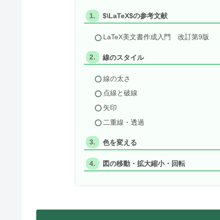
$\LaTeX$の参考文献
LaTeX美文書作成入門 改訂第9版
線のスタイル
線の太さ
点線と破線
矢印
二重線・透過
色を変える
図の移動・拡大縮小・回転