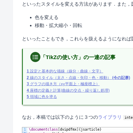
といったスタイルを変える方法があります．また，
色を変える
移動・拡大縮小・回転
といったこともでき，これらを扱えるようになれば
「TikZの使い方」の一連の記事
1
設定と基本的な描線（線分・曲線・文字）
2
線のスタイル（太さ・点線・矢印・色・移動）
(今の記事)
3
グラフの描き方（xy平面上・極座標上）
4
座標の定義と計算(曲線の交点・繰り返し処理)
5
領域に色を塗る
なお，本稿では以下のように３つの
ライブラリ
inte
1
\documentclass
[
dvipdfmx
]
{
jsarticle
}