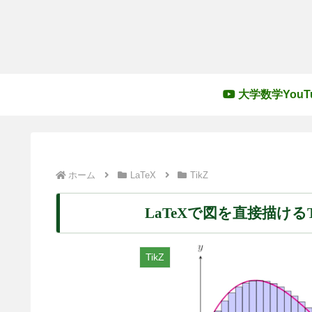
大学数学YouT
ホーム
LaTeX
TikZ
LaTeXで図を直接描け
TikZ