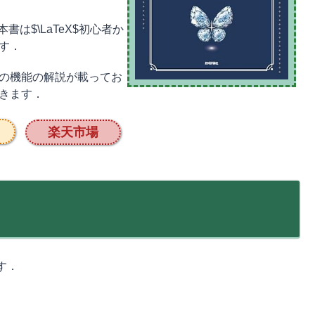
書は$\LaTeX$初心者か
です．
多くの機能の解説が載ってお
できます．
楽天市場
す．