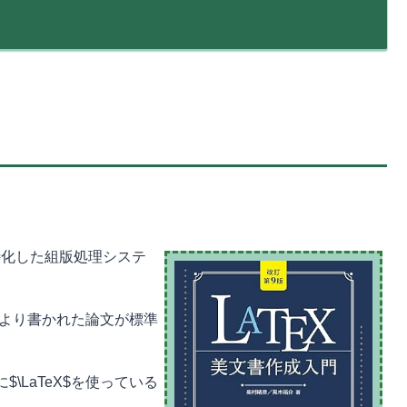
処理に特化した組版処理システ
$により書かれた論文が標準
\LaTeX$を使っている