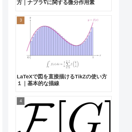
方｜ナブラ∇に関する微分作用素
LaTeXで図を直接描けるTikZの使い方
１｜基本的な描線