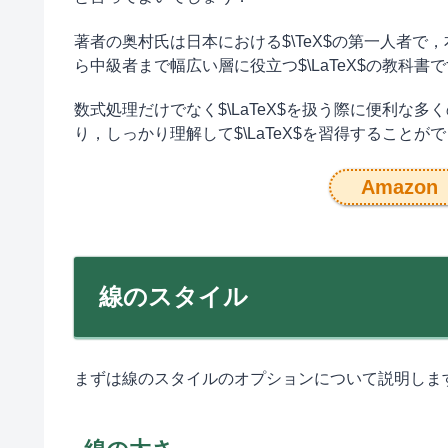
著者の奥村氏は日本における$\TeX$の第一人者で，本
ら中級者まで幅広い層に役立つ$\LaTeX$の教科書
数式処理だけでなく$\LaTeX$を扱う際に便利な
り，しっかり理解して$\LaTeX$を習得することが
Amazon
線のスタイル
まずは線のスタイルのオプションについて説明しま