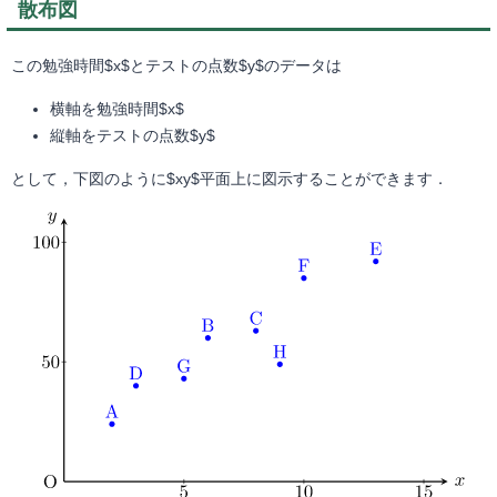
散布図
この勉強時間$x$とテストの点数$y$のデータは
横軸を勉強時間$x$
縦軸をテストの点数$y$
として，下図のように$xy$平面上に図示することができます．