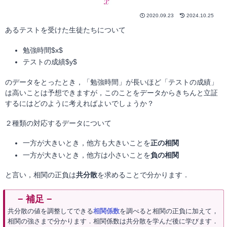
2020.09.23
2024.10.25
あるテストを受けた生徒たちについて
勉強時間$x$
テストの成績$y$
のデータをとったとき，「勉強時間」が長いほど「テストの成績」
は高いことは予想できますが，このことをデータからきちんと立証
するにはどのように考えればよいでしょうか？
２種類の対応するデータについて
一方が大きいとき，他方も大きいことを
正の相関
一方が大きいとき，他方は小さいことを
負の相関
と言い，相関の正負は
共分散
を求めることで分かります．
共分散の値を調整してできる
相関係数
を調べると相関の正負に加えて，
相関の強さまで分かります．相関係数は共分散を学んだ後に学びます．