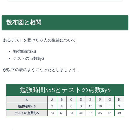
散布図と相関
あるテストを受けた８人の生徒について
勉強時間$x$
テストの点数$y$
が以下の表のようになったとしましょう．
勉強時間$x$とテストの点数$y$
人
A
B
C
D
E
F
G
H
勉強時間$x$
2
6
8
3
13
10
5
9
テストの点数$y$
24
60
63
40
92
85
43
49