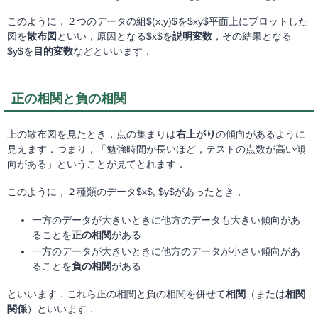
このように，２つのデータの組$(x,y)$を$xy$平面上にプロットした
図を
散布図
といい，原因となる$x$を
説明変数
，その結果となる
$y$を
目的変数
などといいます．
正の相関と負の相関
上の散布図を見たとき，点の集まりは
右上がり
の傾向があるように
見えます．つまり，「勉強時間が長いほど，テストの点数が高い傾
向がある」ということが見てとれます．
このように，２種類のデータ$x$, $y$があったとき，
一方のデータが大きいときに他方のデータも大きい傾向があ
ることを
正の相関
がある
一方のデータが大きいときに他方のデータが小さい傾向があ
ることを
負の相関
がある
といいます．これら正の相関と負の相関を併せて
相関
（または
相関
関係
）といいます．