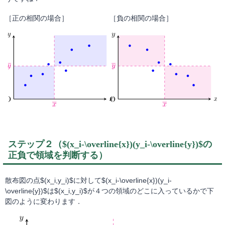
［正の相関の場合］
［負の相関の場合］
ステップ２（$(x_i-\overline{x})(y_i-\overline{y})$の
正負で領域を判断する）
散布図の点$(x_i,y_i)$に対して$(x_i-\overline{x})(y_i-
\overline{y})$は$(x_i,y_i)$が４つの領域のどこに入っているかで下
図のように変わります．