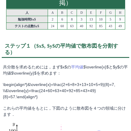
掲）
人
A
B
C
D
E
F
G
H
勉強時間$x$
2
6
8
3
13
10
5
9
テストの点数$y$
24
60
63
40
92
85
43
49
ステップ１（$x$, $y$の平均値で散布図を分割す
る）
共分散を求めるためには，まず$x$の
平均値
$\overline{x}$と$y$の平
均値$\overline{y}$を求めます：
\begin{align*}&\overline{x}=\frac{2+6+8+3+13+10+5+9}{8}=7,
\\&\overline{y}=\frac{24+60+63+40+92+85+43+49}
{8}=57.\end{align*}
これらの平均値をもとに，下図のように散布図を４つの領域に分け
ます．