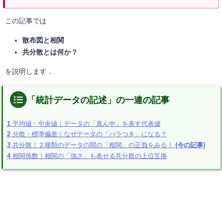
この記事では
散布図と相関
共分散とは何か？
を説明します．
「統計データの記述」の一連の記事
1
平均値・中央値｜データの「真ん中」を表す代表値
2
分散・標準偏差｜なぜデータの「バラつき」になる？
3
共分散｜２種類のデータの間の「相関」の正負をみる！
(今の記事)
4
相関係数｜相関の「強さ」も表せる共分散の上位互換