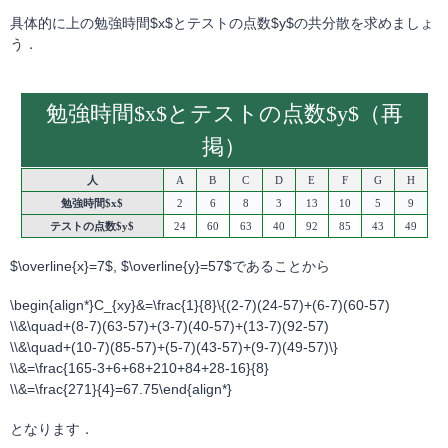
具体的に上の勉強時間$x$とテストの点数$y$の共分散を求めましょ
う．
勉強時間$x$とテストの点数$y$（再
掲）
人
A
B
C
D
E
F
G
H
勉強時間$x$
2
6
8
3
13
10
5
9
テストの点数$y$
24
60
63
40
92
85
43
49
$\overline{x}=7$, $\overline{y}=57$であることから
\begin{align*}C_{xy}&=\frac{1}{8}\{(2-7)(24-57)+(6-7)(60-57)
\\&\quad+(8-7)(63-57)+(3-7)(40-57)+(13-7)(92-57)
\\&\quad+(10-7)(85-57)+(5-7)(43-57)+(9-7)(49-57)\}
\\&=\frac{165-3+6+68+210+84+28-16}{8}
\\&=\frac{271}{4}=67.75\end{align*}
となります．