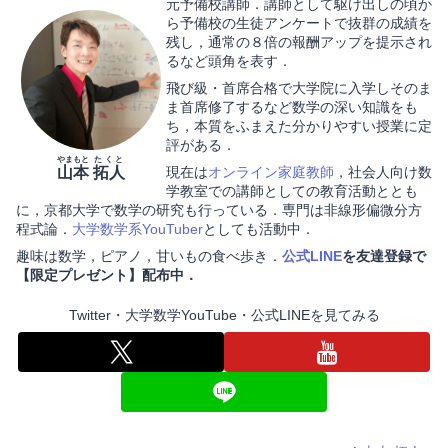
元予備校講師．講師として駆け出しの頃か
ら予備校の生徒アンケートで抜群の成績を
残し，通常の８倍の報酬アップを提示され
るなど頭角を表す．
飛び級・首席合格で大学院に入学しそのま
ま首席修了するなど数学の深い知識をも
ち，本質をふまえた分かりやすい授業に定
評がある．
やまもと
たくと
山本
拓人
現在は
オンライン家庭教師
，社会人向け数
学教室での講師としての教育活動ととも
に，京都大学で数学の研究も行っている．専門は非線形偏微分方
程式論．
大学数学系YouTuber
としても活動中．
趣味は数学，ピアノ，甘いもの食べ歩き．
公式LINE
を友達登録で
【限定プレゼント】配布中．
Twitter・大学数学YouTube・公式LINEを見てみる