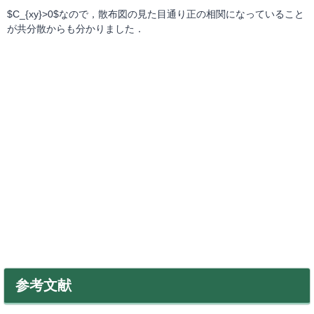
$C_{xy}>0$なので，散布図の見た目通り正の相関になっていること
が共分散からも分かりました．
参考文献