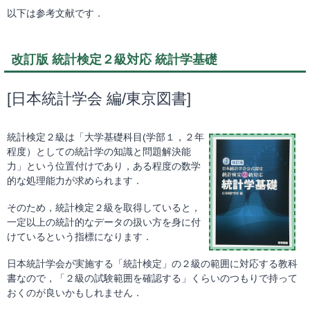
以下は参考文献です．
改訂版 統計検定２級対応 統計学基礎
[日本統計学会 編/東京図書]
統計検定２級は「大学基礎科目(学部１，２年
程度）としての統計学の知識と問題解決能
力」という位置付けであり，ある程度の数学
的な処理能力が求められます．
そのため，統計検定２級を取得していると，
一定以上の統計的なデータの扱い方を身に付
けているという指標になります．
日本統計学会が実施する「統計検定」の２級の範囲に対応する教科
書なので，「２級の試験範囲を確認する」くらいのつもりで持って
おくのが良いかもしれません．