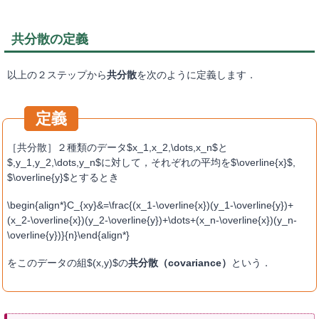
共分散の定義
以上の２ステップから
共分散
を次のように定義します．
［共分散］２種類のデータ$x_1,x_2,\dots,x_n$と
$,y_1,y_2,\dots,y_n$に対して，それぞれの平均を$\overline{x}$,
$\overline{y}$とするとき
\begin{align*}C_{xy}&=\frac{(x_1-\overline{x})(y_1-\overline{y})+
(x_2-\overline{x})(y_2-\overline{y})+\dots+(x_n-\overline{x})(y_n-
\overline{y})}{n}\end{align*}
をこのデータの組$(x,y)$の
共分散（covariance）
という．