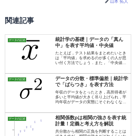
山本 拓人
関連記事
統計学の基礎｜データの「真ん
データの記述
中」を表す平均値・中央値
たとえば，テスト結果をまとめたいとき
は「平均値」を求めるのが多くの人が思
い付く方法でしょう．また，「中央値」
もデータの要約として有力な値として知
られています．この記事では，データを
要約する重要な統計量として，「平均
データの分散・標準偏差｜統計学
データの記述
値」と「中央値」を説明します．
で「ばらつき」を表す方法
年収のデータをとったとき，高所得者が
多いと平均値が大きく吊り上げられ，平
均年収がデータの実態にそぐわなくなる
ことがあります．このように，データの
ばらつきが大きいとき，統計学では「分
散（標準偏差）が大きい」といいます．
相関係数ρは相関の強さを表す統
データの記述
計量！定義と考え方を解説
共分散から相関の正負を判断することは