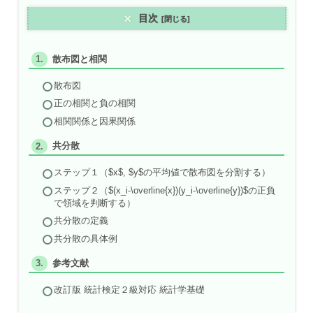
目次
散布図と相関
散布図
正の相関と負の相関
相関関係と因果関係
共分散
ステップ１（$x$, $y$の平均値で散布図を分割する）
ステップ２（$(x_i-\overline{x})(y_i-\overline{y})$の正負
で領域を判断する）
共分散の定義
共分散の具体例
参考文献
改訂版 統計検定２級対応 統計学基礎