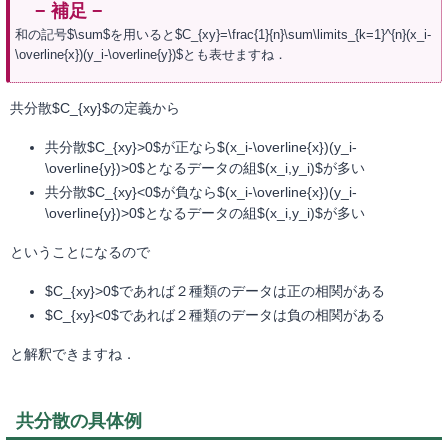
和の記号$\sum$を用いると$C_{xy}=\frac{1}{n}\sum\limits_{k=1}^{n}(x_i-
\overline{x})(y_i-\overline{y})$とも表せますね．
共分散$C_{xy}$の定義から
共分散$C_{xy}>0$が正なら$(x_i-\overline{x})(y_i-
\overline{y})>0$となるデータの組$(x_i,y_i)$が多い
共分散$C_{xy}<0$が負なら$(x_i-\overline{x})(y_i-
\overline{y})>0$となるデータの組$(x_i,y_i)$が多い
ということになるので
$C_{xy}>0$であれば２種類のデータは正の相関がある
$C_{xy}<0$であれば２種類のデータは負の相関がある
と解釈できますね．
共分散の具体例