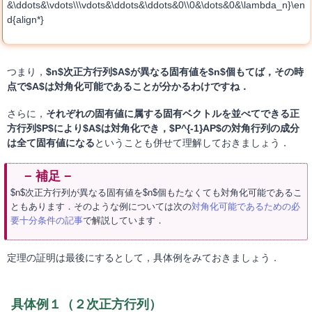
&\ddots&\vdots\\\vdots&\ddots&\ddots&0\\0&\dots&0&\lambda_n}\en
d{align*}
つまり，
$n$次正方行列$A$が異なる固有値を$n$個もてば，その時
点で$A$は対角化可能であることが分かるわけですね．
さらに，
それぞれの固有値に属する固有ベクトルを並べてできる正
方行列$P$により$A$は対角化でき，$P^{-1}AP$の対角行列の成分
は全て固有値になる
ということも併せて理解しておきましょう．
$n$次正方行列が異なる固有値を$n$個もたなくても対角化可能であるこ
ともあります．そのような例については次の
対角化可能であるための必
要十分条件の記事
で解説しています．
定理の証明は最後にするとして，具体例をみておきましょう．
具体例１（２次正方行列）