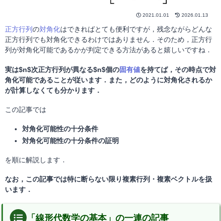
2021.01.01
2026.01.13
正方行列
の
対角化
はできればとても便利ですが，残念ながらどんな
正方行列でも対角化できるわけではありません．そのため，正方行
列が対角化可能であるかが判定できる方法があると嬉しいですね．
実は$n$次正方行列が異なる$n$個の
固有値
を持てば，その時点で対
角化可能であることが従います．また，どのように対角化されるか
が計算しなくても分かります．
この記事では
対角化可能性の十分条件
対角化可能性の十分条件の証明
を順に解説します．
なお，この記事では特に断らない限り複素行列・複素ベクトルを扱
います．
「線形代数学の基本」の一連の記事