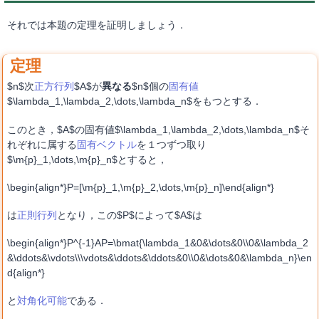
それでは本題の定理を証明しましょう．
$n$次
正方行列
$A$が
異なる
$n$個の
固有値
$\lambda_1,\lambda_2,\dots,\lambda_n$をもつとする．
このとき，$A$の固有値$\lambda_1,\lambda_2,\dots,\lambda_n$そ
れぞれに属する
固有ベクトル
を１つずつ取り
$\m{p}_1,\dots,\m{p}_n$とすると，
\begin{align*}P=[\m{p}_1,\m{p}_2,\dots,\m{p}_n]\end{align*}
は
正則行列
となり，この$P$によって$A$は
\begin{align*}P^{-1}AP=\bmat{\lambda_1&0&\dots&0\\0&\lambda_2
&\ddots&\vdots\\\vdots&\ddots&\ddots&0\\0&\dots&0&\lambda_n}\en
d{align*}
と
対角化可能
である．