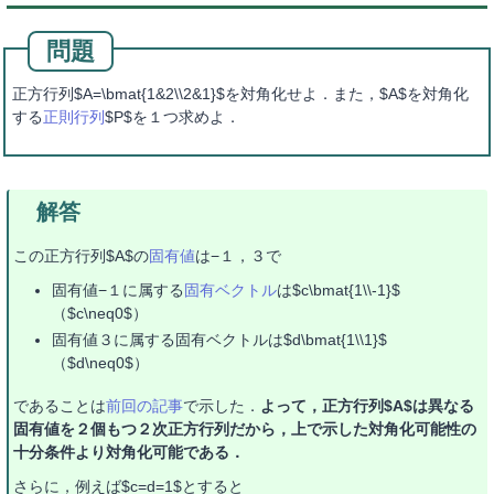
正方行列$A=\bmat{1&2\\2&1}$を対角化せよ．また，$A$を対角化
する
正則行列
$P$を１つ求めよ．
この正方行列$A$の
固有値
は−１，３で
固有値−１に属する
固有ベクトル
は$c\bmat{1\\-1}$
（$c\neq0$）
固有値３に属する固有ベクトルは$d\bmat{1\\1}$
（$d\neq0$）
であることは
前回の記事
で示した．
よって，正方行列$A$は異なる
固有値を２個もつ２次正方行列だから，上で示した対角化可能性の
十分条件より対角化可能である．
さらに，例えば$c=d=1$とすると