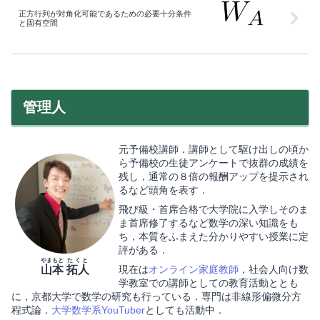
正方行列が対角化可能であるための必要十分条件
と固有空間
管理人
元予備校講師．講師として駆け出しの頃か
ら予備校の生徒アンケートで抜群の成績を
残し，通常の８倍の報酬アップを提示され
るなど頭角を表す．
飛び級・首席合格で大学院に入学しそのま
ま首席修了するなど数学の深い知識をも
ち，本質をふまえた分かりやすい授業に定
評がある．
やまもと
たくと
山本
拓人
現在は
オンライン家庭教師
，社会人向け数
学教室での講師としての教育活動ととも
に，京都大学で数学の研究も行っている．専門は非線形偏微分方
程式論．
大学数学系YouTuber
としても活動中．