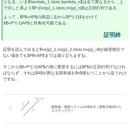
となる．いま$\lambda_1,\dots,\lambda_n$は全て異なるから，上
で示した系より$P=[\m{p}_1,\dots,\m{p}_n]$は正則行列である．
よって，$PB=AP$の両辺に左から$P^{-1}$をかけて
$B=P^{-1}AP$と対角化可能である．
証明を読んでみると$\m{p}_1,\m{p}_2,\dots,\m{p}_n$が線形独立で
ない場合でも$PB=AP$までは成り立ちますね．
そこから$B=P^{-1}AP$の形に変形するには$P$が正則行列でなけれ
ばならず，それは$A$が異なる固有値を$n$個もつことから従うわけ
ですね．
固有値・固有ベクトルの求め方｜固有方程式から
２ステップで！