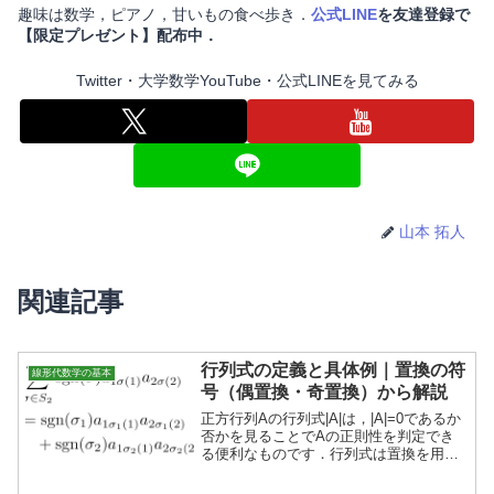
趣味は数学，ピアノ，甘いもの食べ歩き．
公式LINE
を友達登録で
【限定プレゼント】配布中．
Twitter・大学数学YouTube・公式LINEを見てみる
山本 拓人
関連記事
行列式の定義と具体例｜置換の符
線形代数学の基本
号（偶置換・奇置換）から解説
正方行列Aの行列式|A|は，|A|=0であるか
否かを見ることでAの正則性を判定でき
る便利なものです．行列式は置換を用い
て定義されることが多く，この記事でも
置換の符号を定義して行列式の定義と具