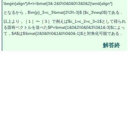
\begin{align*}A+I=\bmat{3&-2&0\\0&0&0\\3&0&2}\end{align*}
となるから，$\m{p}_3=c_3\bmat{2\\3\\-3}$ ($c_3\neq0$)である．
以上より，［１］〜［３］で例えば$c_1=c_2=c_3=1$として得られ
る固有ベクトルを並べた$P=\bmat{1&0&2\\0&0&3\\3&1&-3}$によっ
て，$A$は$\bmat{2&0&0\\0&1&0\\0&0&-1}$と対角化可能である．