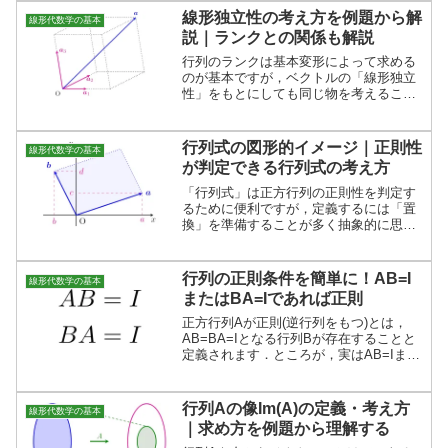
体例を説明しています．
線形独立性の考え方を例題から解
線形代数学の基本
説｜ランクとの関係も解説
行列のランクは基本変形によって求める
のが基本ですが，ベクトルの「線形独立
性」をもとにしても同じ物を考えること
ができます．この記事では，列ベクトル
の線形独立性を例題から説明し，ランク
との関係を説明します．
行列式の図形的イメージ｜正則性
線形代数学の基本
が判定できる行列式の考え方
「行列式」は正方行列の正則性を判定す
るために便利ですが，定義するには「置
換」を準備することが多く抽象的に思え
てしまいがちです．そこで，この記事で
は行列式の図形的な意味を解説します．
行列の正則条件を簡単に！AB=I
線形代数学の基本
またはBA=Iであれば正則
正方行列Aが正則(逆行列をもつ)とは，
AB=BA=Iとなる行列Bが存在することと
定義されます．ところが，実はAB=Iまた
はBA=Iのどちらかが成り立ちさえすれ
ば，自動的にAB=BA=Iが満たされAが正
則となります．
行列Aの像Im(A)の定義・考え方
線形代数学の基本
｜求め方を例題から理解する