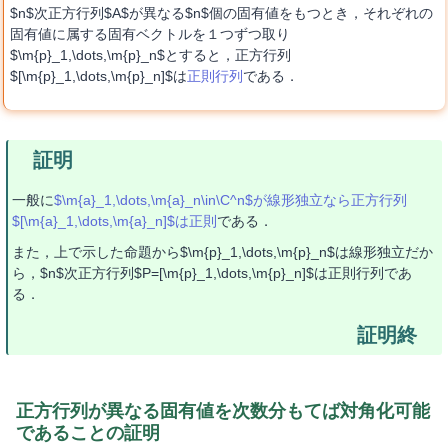
$n$次正方行列$A$が異なる$n$個の固有値をもつとき，それぞれの
固有値に属する固有ベクトルを１つずつ取り
$\m{p}_1,\dots,\m{p}_n$とすると，正方行列
$[\m{p}_1,\dots,\m{p}_n]$は
正則行列
である．
一般に
$\m{a}_1,\dots,\m{a}_n\in\C^n$が線形独立なら正方行列
$[\m{a}_1,\dots,\m{a}_n]$は正則
である．
また，上で示した命題から$\m{p}_1,\dots,\m{p}_n$は線形独立だか
ら，$n$次正方行列$P=[\m{p}_1,\dots,\m{p}_n]$は正則行列であ
る．
正方行列が異なる固有値を次数分もてば対角化可能
であることの証明