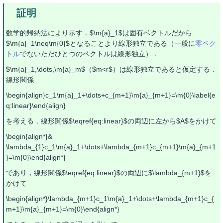
数学的帰納法により示す．$\m{a}_1$は固有ベクトルだから
$\m{a}_1\neq\m{0}$となることより線形独立である（一般に
零ベク
トル
でないただひとつのベクトルは線形独立）．
$\m{a}_1,\dots,\m{a}_m$（$m<r$）は線形独立であると仮定する．
線形関係
\begin{align}c_1\m{a}_1+\dots+c_{m+1}\m{a}_{m+1}=\m{0}\label{e
q:linear}\end{align}
を考える．線形関係$\eqref{eq:linear}$の両辺に左から$A$をかけて
\begin{align*}&
\lambda_{1}c_1\m{a}_1+\dots+\lambda_{m+1}c_{m+1}\m{a}_{m+1
}=\m{0}\end{align*}
であり，線形関係$\eqref{eq:linear}$の両辺に$\lambda_{m+1}$を
かけて
\begin{align*}\lambda_{m+1}c_1\m{a}_1+\dots+\lambda_{m+1}c_{
m+1}\m{a}_{m+1}=\m{0}\end{align*}