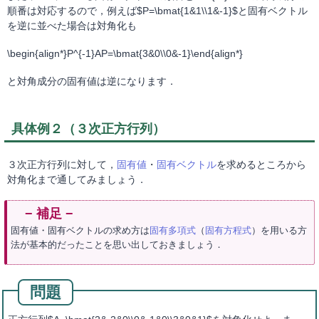
順番は対応するので，例えば$P=\bmat{1&1\\1&-1}$と固有ベクトル
を逆に並べた場合は対角化も
\begin{align*}P^{-1}AP=\bmat{3&0\\0&-1}\end{align*}
と対角成分の固有値は逆になります．
具体例２（３次正方行列）
３次正方行列に対して，
固有値
・
固有ベクトル
を求めるところから
対角化まで通してみましょう．
固有値・固有ベクトルの求め方は
固有多項式
（
固有方程式
）を用いる方
法が基本的だったことを思い出しておきましょう．