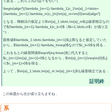
である．これら２式の辺々を引いて
\begin{align*}(\lambda_{m+1}-\lambda_1)c_1\m{a}_1+\dots+
(\lambda_{m+1}-\lambda_m)c_{m}\m{a}_m=\m{0}\end{align*}
となる．帰納法の仮定より$\m{a}_1,\dots,\m{a}_m$は線形独立なの
で$(\lambda_{m+1}-\lambda_k)c_k=0$（$k=1,\dots,m$）が成り立
つ．
固有値$\lambda_1,\dots,\lambda_{m+1}$は異なると仮定していた
から，$\lambda_{m+1}-\lambda_k\neq0$なので$c_k=0$を得る．
これをもとの線形関係$\eqref{eq:linear}$に代入すると
$c_{m+1}\m{a}_{m+1}=0$となるから，$\m{a}_{m+1}\neq\m{0}$よ
り$c_{m+1}=0$を得る．
よって，$\m{a}_1,\dots,\m{a}_m,\m{a}_{m+1}$も線形独立である．
この命題から次が成り立ちますね．