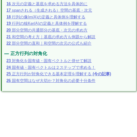
16
次元の定義と基底を求める方法を具体的に
17
spanされる（生成される）空間の基底・次元
18
行列の像Im(A)の定義と具体例を理解する
19
行列の核Ker(A)の定義と具体例を理解する
20
部分空間の共通部分の基底・次元の求め方
21
和空間の考え方｜基底の求め方も例題から解説
22
部分空間の直和｜和空間の次元の公式も紹介
正方行列の対角化
23
対角化を固有値・固有ベクトルと併せて解説
24
固有値・固有ベクトルは２ステップで求める！
25
正方行列が対角化できる基本定理を理解する
(今の記事)
26
固有空間はなぜ大切か？対角化の必要十分条件