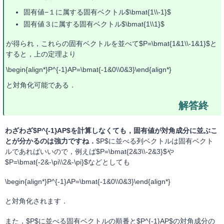
固有値−１に属する固有ベクトル$\bmat{1\\-1}$
固有値３に属する固有ベクトル$\bmat{1\\1}$
が得られ，これらの固有ベクトルを並べて$P=\bmat{1&1\\-1&1}$と
すると，上の定理より
\begin{align*}P^{-1}AP=\bmat{-1&0\\0&3}\end{align*}
と対角化可能である．
わざわざ$P^{-1}AP$を計算しなくても，固有値が対角成分に並ぶこ
とが分かるのは強力ですね．
$P$に並べる列ベクトルは固有ベクト
ルであればいいので，例えば$P=\bmat{2&3\\-2&3}$や
$P=\bmat{-2&-\pi\\2&-\pi}$などとしても
\begin{align*}P^{-1}AP=\bmat{-1&0\\0&3}\end{align*}
と対角化されます．
また，$P$に並べる固有ベクトルの順番と$P^{-1}AP$の対角成分の