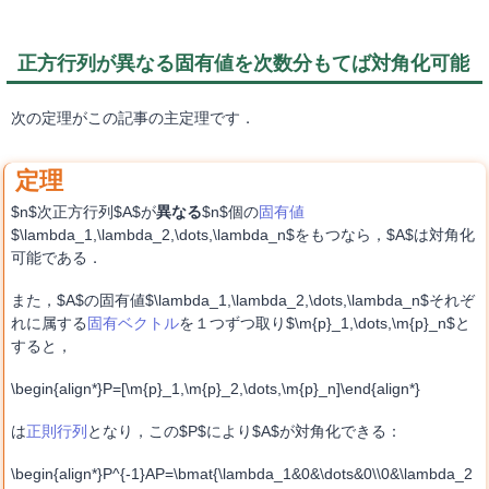
正方行列が異なる固有値を次数分もてば対角化可能
次の定理がこの記事の主定理です．
$n$次正方行列$A$が
異なる
$n$個の
固有値
$\lambda_1,\lambda_2,\dots,\lambda_n$をもつなら，$A$は対角化
可能である．
また，$A$の固有値$\lambda_1,\lambda_2,\dots,\lambda_n$それぞ
れに属する
固有ベクトル
を１つずつ取り$\m{p}_1,\dots,\m{p}_n$と
すると，
\begin{align*}P=[\m{p}_1,\m{p}_2,\dots,\m{p}_n]\end{align*}
は
正則行列
となり，この$P$により$A$が対角化できる：
\begin{align*}P^{-1}AP=\bmat{\lambda_1&0&\dots&0\\0&\lambda_2