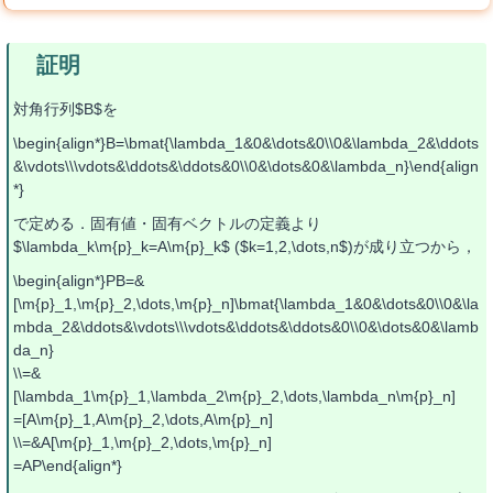
対角行列$B$を
\begin{align*}B=\bmat{\lambda_1&0&\dots&0\\0&\lambda_2&\ddots
&\vdots\\\vdots&\ddots&\ddots&0\\0&\dots&0&\lambda_n}\end{align
*}
で定める．固有値・固有ベクトルの定義より
$\lambda_k\m{p}_k=A\m{p}_k$ ($k=1,2,\dots,n$)が成り立つから，
\begin{align*}PB=&
[\m{p}_1,\m{p}_2,\dots,\m{p}_n]\bmat{\lambda_1&0&\dots&0\\0&\la
mbda_2&\ddots&\vdots\\\vdots&\ddots&\ddots&0\\0&\dots&0&\lamb
da_n}
\\=&
[\lambda_1\m{p}_1,\lambda_2\m{p}_2,\dots,\lambda_n\m{p}_n]
=[A\m{p}_1,A\m{p}_2,\dots,A\m{p}_n]
\\=&A[\m{p}_1,\m{p}_2,\dots,\m{p}_n]
=AP\end{align*}