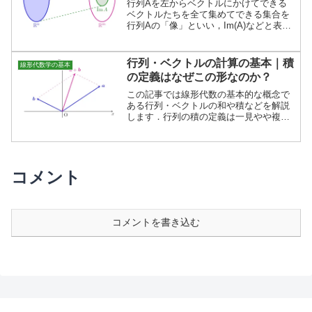
行列Aを左からベクトルにかけてできる
ベクトルたちを全て集めてできる集合を
行列Aの「像」といい，Im(A)などと表し
ます．行列の像は部分空間となることが
知られており，重要な部分空間の１つで
す．
行列・ベクトルの計算の基本｜積
線形代数学の基本
の定義はなぜこの形なのか？
この記事では線形代数の基本的な概念で
ある行列・ベクトルの和や積などを解説
します．行列の積の定義は一見やや複雑
ですが，そのように定義することで計算
がとても扱いやすくなります．
コメント
コメントを書き込む