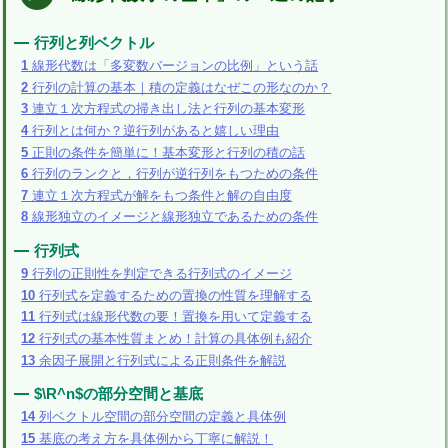
行列と列ベクトル
1
線形代数は「多変数バージョンの比例」という話
2
行列の計算の基本｜積の定義はなぜこの形なのか？
3
連立１次方程式の掃き出し法と行列の基本変形
4
行列とは何か？逆行列があると嬉しい理由
5
正則の条件を簡単に！基本変形と行列の積の話
6
行列のランクと，行列が逆行列をもつための条件
7
連立１次方程式が解をもつ条件と解の自由度
8
線形独立のイメージと線形独立であるための条件
行列式
9
行列の正則性を判定できる行列式のイメージ
10
行列式を定義するための置換の性質を理解する
11
行列式は線形代数の要！置換を用いて定義する
12
行列式の基本性質まとめ！計算の具体例も紹介
13
余因子展開と行列式による正則条件を解説
$\R^n$の部分空間と基底
14
列ベクトル空間の部分空間の定義と具体例
15
基底の考え方を具体例から丁寧に解説！