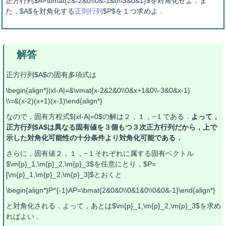
正方行列$A=\bmat{2&-2&0\\0&-1&0\\3&0&1}$を対角化せよ．ま
た，$A$を対角化する
正則行列
$P$を１つ求めよ．
正方行列$A$の固有多項式は
\begin{align*}|xI-A|=&\vmat{x-2&2&0\\0&x+1&0\\-3&0&x-1}
\\=&(x-2)(x+1)(x-1)\end{align*}
なので，固有方程式$|xI-A|=0$の解は２，１，−１である．
よって，
正方行列$A$は異なる固有値を３個もつ３次正方行列だから，上で
示した対角化可能性の十分条件より対角化可能である．
さらに，固有値２，１，−１それぞれに属する固有ベクトル
$\m{p}_1,\m{p}_2,\m{p}_3$を任意にとり，$P=
[\m{p}_1,\m{p}_2,\m{p}_3]$とおくと
\begin{align*}P^{-1}AP=\bmat{2&0&0\\0&1&0\\0&0&-1}\end{align*}
と対角化される．よって，あとは$\m{p}_1,\m{p}_2,\m{p}_3$を求め
ればよい．