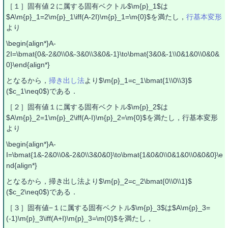
［１］固有値２に属する固有ベクトル$\m{p}_1$は
$A\m{p}_1=2\m{p}_1\iff(A-2I)\m{p}_1=\m{0}$を満たし，
行基本変形
より
\begin{align*}A-
2I=\bmat{0&-2&0\\0&-3&0\\3&0&-1}\to\bmat{3&0&-1\\0&1&0\\0&0&
0}\end{align*}
となるから，
掃き出し法
より$\m{p}_1=c_1\bmat{1\\0\\3}$
($c_1\neq0$)である．
［２］固有値１に属する固有ベクトル$\m{p}_2$は
$A\m{p}_2=1\m{p}_2\iff(A-I)\m{p}_2=\m{0}$を満たし，行基本変形
より
\begin{align*}A-
I=\bmat{1&-2&0\\0&-2&0\\3&0&0}\to\bmat{1&0&0\\0&1&0\\0&0&0}\e
nd{align*}
となるから，掃き出し法より$\m{p}_2=c_2\bmat{0\\0\\1}$
($c_2\neq0$)である．
［３］固有値−１に属する固有ベクトル$\m{p}_3$は$A\m{p}_3=
(-1)\m{p}_3\iff(A+I)\m{p}_3=\m{0}$を満たし，