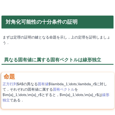
対角化可能性の十分条件の証明
まずは定理の証明の鍵となる命題を示し，上の定理を証明しましょ
う．
異なる固有値に属する固有ベクトルは線形独立
正方行列
$A$の異なる
固有値
$\lambda_1,\dots,\lambda_r$に対し
て，それぞれの固有値に属する
固有ベクトル
を
$\m{a}_1,\dots,\m{a}_r$とすると，$\m{a}_1,\dots,\m{a}_r$は
線形
独立
である．