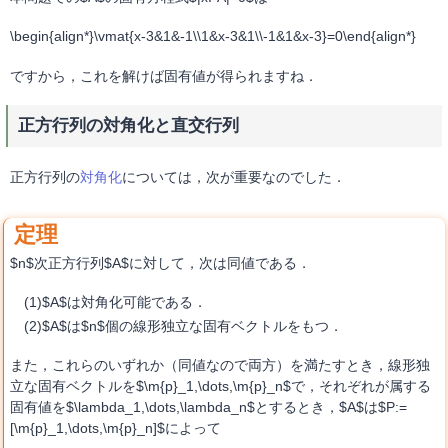
\begin{align*}\vmat{x-3&1&-1\\1&x-3&1\\-1&1&x-3}=0\end{align*}
ですから，これを解けば固有値が得られますね．
正方行列の対角化と直交行列
正方行列の
対角化
については，次が重要なのでした．
$n$次正方行列$A$に対して，次は同値である．
$A$は対角化可能である．
$A$は$n$個の線形独立な固有ベクトルをもつ．
また，これらのいずれか（同値なので両方）を満たすとき，線形独
立な固有ベクトルを$\m{p}_1,\dots,\m{p}_n$で，それぞれが属する
固有値を$\lambda_1,\dots,\lambda_n$とするとき，$A$は$P:=
[\m{p}_1,\dots,\m{p}_n]$によって