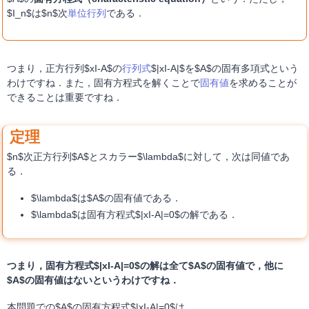
$I_n$は$n$次
単位行列
である．
つまり，正方行列$xI-A$の
行列式
$|xI-A|$を$A$の固有多項式という
わけですね．また，固有方程式を解くことで
固有値
を求めることが
できることは重要ですね．
$n$次正方行列$A$とスカラー$\lambda$に対して，次は同値であ
る．
$\lambda$は$A$の固有値である．
$\lambda$は固有方程式$|xI-A|=0$の解である．
つまり，固有方程式$|xI-A|=0$の解は全て$A$の固有値で，他に
$A$の固有値はないというわけですね．
本問題での$A$の固有方程式$|xI-A|=0$は