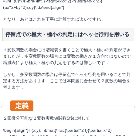
=\int_{0}^{4}\bra{\int_{-\sqrt{4x-x^2}}^{\sqrt{4x-x^2}}
(ax^2+by^2)\,dy}\,dx\end{align*}
となり，あとはこれを丁寧に計算すればよいですね．
停留点での極大・極小の判定にはヘッセ行列を用いる
１変数関数の場合には増減表を書くことで極大・極小の判定ができ
ましたが，多変数関数の場合には変数の動きが１方向ではないので
増減表により極大・極小の判定をするのは難しいです．
しかし，多変数関数の場合は停留点でヘッセ行列を用いることで判
定する方法があります．ここでは本問題に合わせて２変数の場合を
考えます．
２回微分可能な２変数実数値関数$f$に対して，
\begin{align*}H(x,y):=\bmat{\frac{\partial^2 f}{\partial x^2}