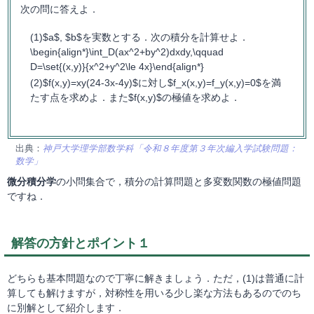
次の問に答えよ．
$a$, $b$を実数とする．次の積分を計算せよ．
\begin{align*}\int_D(ax^2+by^2)dxdy,\qquad
D=\set{(x,y)}{x^2+y^2\le 4x}\end{align*}
$f(x,y)=xy(24-3x-4y)$に対し$f_x(x,y)=f_y(x,y)=0$を満
たす点を求めよ．また$f(x,y)$の極値を求めよ．
出典：
神戸大学理学部数学科「令和８年度第３年次編入学試験問題：
数学」
微分積分学
の小問集合で，積分の計算問題と多変数関数の極値問題
ですね．
解答の方針とポイント１
どちらも基本問題なので丁寧に解きましょう．ただ，(1)は普通に計
算しても解けますが，対称性を用いる少し楽な方法もあるのでのち
に別解として紹介します．