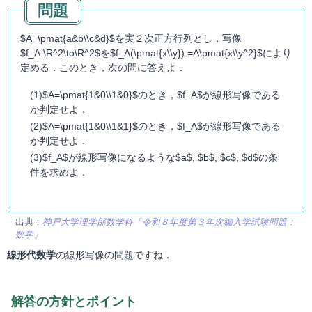
$A=\pmat{a&b\\c&d}$を実２次正方行列とし，写像
$f_A:\R^2\to\R^2$を$f_A(\pmat{x\\y}):=A\pmat{x\\y^2}$により
定める．このとき，次の問に答えよ．
$A=\pmat{1&0\\1&0}$のとき，$f_A$が線形写像である
か判定せよ．
$A=\pmat{1&0\\1&1}$のとき，$f_A$が線形写像である
か判定せよ．
$f_A$が線形写像になるような$a$, $b$, $c$, $d$の条
件を求めよ．
出典：
神戸大学理学部数学科「令和８年度第３年次編入学試験問題：
数学」
線形代数学
の線形写像の問題ですね．
解答の方針とポイント