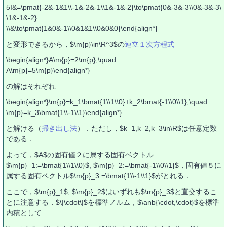
5I&=\pmat{-2&-1&1\\-1&-2&-1\\1&-1&-2}\to\pmat{0&-3&-3\\0&-3&-3\
\1&-1&-2}
\\&\to\pmat{1&0&-1\\0&1&1\\0&0&0}\end{align*}
と変形できるから，$\m{p}\in\R^3$の
連立１次方程式
\begin{align*}A\m{p}=2\m{p},\quad
A\m{p}=5\m{p}\end{align*}
の解はそれぞれ
\begin{align*}\m{p}=k_1\bmat{1\\1\\0}+k_2\bmat{-1\\0\\1},\quad
\m{p}=k_3\bmat{1\\-1\\1}\end{align*}
と解ける（
掃き出し法
）．ただし，$k_1,k_2,k_3\in\R$は任意定数
である．
よって，$A$の固有値２に属する固有ベクトル
$\m{p}_1:=\bmat{1\\1\\0}$, $\m{p}_2:=\bmat{-1\\0\\1}$，固有値５に
属する固有ベクトル$\m{p}_3:=\bmat{1\\-1\\1}$がとれる．
ここで，$\m{p}_1$, $\m{p}_2$はいずれも$\m{p}_3$と直交するこ
とに注意する．$\|\cdot\|$を標準ノルム，$\anb{\cdot,\cdot}$を標準
内積として