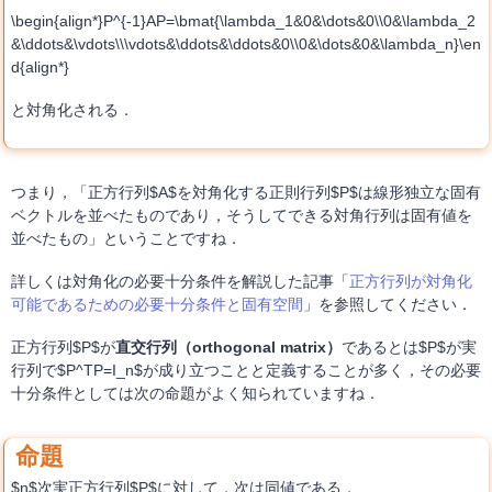
\begin{align*}P^{-1}AP=\bmat{\lambda_1&0&\dots&0\\0&\lambda_2
&\ddots&\vdots\\\vdots&\ddots&\ddots&0\\0&\dots&0&\lambda_n}\en
d{align*}
と対角化される．
つまり，「正方行列$A$を対角化する正則行列$P$は線形独立な固有
ベクトルを並べたものであり，そうしてできる対角行列は固有値を
並べたもの」ということですね．
詳しくは対角化の必要十分条件を解説した記事「
正方行列が対角化
可能であるための必要十分条件と固有空間
」を参照してください．
正方行列$P$が
直交行列（orthogonal matrix）
であるとは$P$が実
行列で$P^TP=I_n$が成り立つことと定義することが多く，その必要
十分条件としては次の命題がよく知られていますね．
$n$次実正方行列$P$に対して，次は同値である．