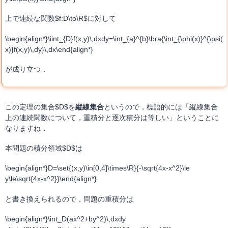
上で連続な関数$f:D\to\R$に対して
\begin{align*}\iint_{D}f(x,y)\,dxdy=\int_{a}^{b}\bra{\int_{\phi(x)}^{\psi(
x)}f(x,y)\,dy}\,dx\end{align*}
が成り立つ．
この定理の集合$D$を
縦線集合
というので，標語的には「縦線集合
上の連続関数について，重積分と逐次積分は等しい」ということに
なりますね．
本問題の積分領域$D$は
\begin{align*}D=\set{(x,y)\in[0,4]\times\R}{-\sqrt{4x-x^2}\le
y\le\sqrt{4x-x^2}}\end{align*}
と書き換えられるので，問題の重積分は
\begin{align*}\int_D(ax^2+by^2)\,dxdy