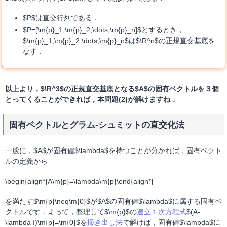
$P$は直交行列である．
$P=[\m{p}_1,\m{p}_2,\dots,\m{p}_n]$とするとき，
$\m{p}_1,\m{p}_2,\dots,\m{p}_n$は$\R^n$の正規直交基底を
なす．
以上より，$\R^3$の正規直交基底となる$A$の固有ベクトルを３個
とってくることができれば，本問題(2)が解けますね．
固有ベクトルとグラム-シュミットの直交化法
一般に，$A$が固有値$\lambda$を持つことが分かれば，固有ベクト
ルの定義から
\begin{align*}A\m{p}=\lambda\m{p}\end{align*}
を満たす$\m{p}\neq\m{0}$が$A$の固有値$\lambda$に属する固有ベ
クトルです．よって，整理して$\m{p}$の
連立１次方程式
$(A-
\lambda I)\m{p}=\m{0}$を
掃き出し法
で解けば，固有値$\lambda$に