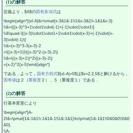
(1)の解答
定義より，$A$の
固有多項式
は
\begin{align*}|xI-A|&=\vmat{x-3&1&-1\\1&x-3&1\\-1&1&x-3}
\\&=\{(x-3)^3+1\cdot1\cdot(-1)+(-1)\cdot1\cdot1\}
\\&\quad-\{(x-3)\cdot1\cdot1+1\cdot1\cdot(x-3)+(-1)\cdot(x-
3)\cdot(-1)\}
\\&=(x-3)^3-3(x-3)-2
=\{(x-3)+1\}\{(x-3)^2-(x-3)-2\}
\\&=\{(x-3)+1\}^2\{(x-3)-2\}
=(x-2)^2(x-5)\end{align*}
である．よって，
固有方程式
$|xI-A|=0$は$x=2,2,5$と解けるから，
固有値
は２（
重複度
２），５（重複度１）である．
(2)の解答
行基本変形により
\begin{align*}A-
2I&=\pmat{1&-1&1\\-1&1&-1\\1&-1&1}\to\pmat{1&-1&1\\0&0&0\\0&0
&0},
\\A-