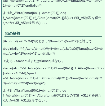
\\&f_A\bra{\bmat{0\\1}}+f_A\bra{\bmat{0\\1}}=\bmat{0\\1}+\bmat{0\\
1}=\bmat{0\\2}\end{align*}
より$f_A\bra{\bmat{0\\1}+\bmat{0\\1}}\neq
f_A\bra{\bmat{0\\1}}+f_A\bra{\bmat{0\\1}}$なので$f_A$は和を保た
ないから$f_A$は線形でない．
(3)の解答
$A=\bmat{a&b\\c&d}$のとき，$\bmat{x\\y}\in\R^2$に対して
\begin{align*}f_A\bra{\bmat{x\\y}}=\bmat{a&b\\c&d}\bmat{x\\y^2}=\b
mat{ax+by^2\\cx+dy^2}\end{align*}
である．$b\neq0$または$d\neq0$なら，
\begin{align*}&f_A\bra{\bmat{0\\1}+\bmat{0\\1}}=f_A\bra{\bmat{0\\2}
}=\bmat{4b\\4d},\quad
\\&f_A\bra{\bmat{0\\1}}+f_A\bra{\bmat{0\\1}}=\bmat{b\\d}+\bmat{b\\
d}=\bmat{2b\\2d}\end{align*}
より$f_A\bra{\bmat{0\\1}+\bmat{0\\1}}\neq
f_A\bra{\bmat{0\\1}}+f_A\bra{\bmat{0\\1}}$なので$f_A$は和を保た
ないから$f_A$は線形でない．