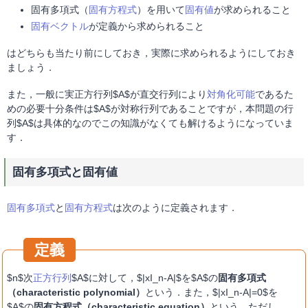
固有多項式（
固有方程式
）を用いて
固有値
が求められること
固有ベクトル
が定義から求められること
はどちらも当たり前にしておき，実際に求められるようにしておき
ましょう．
また，一般に実正方行列$A$が直交行列により
対角化可能
であるた
めの必要十分条件は$A$が対称行列であることですが，本問題の行
列$A$は具体的なのでこの知識がなくても解けるようになっていま
す．
固有多項式と固有値
固有多項式
と
固有方程式
は次のように定義されます．
$n$次
正方行列
$A$に対して，$|xI_n-A|$を$A$の
固有多項式
（characteristic polynomial）
という．また，$|xI_n-A|=0$を
$A$の
固有方程式（characteristic equation）
という．ただし，