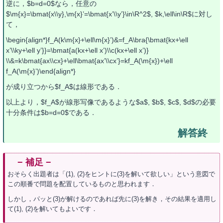
逆に，$b=d=0$なら，任意の
$\m{x}=\bmat{x\\y},\m{x}’=\bmat{x’\\y’}\in\R^2$, $k,\ell\in\R$に対し
て，
\begin{align*}f_A(k\m{x}+\ell\m{x}’)&=f_A\bra{\bmat{kx+\ell
x’\\ky+\ell y’}}=\bmat{a(kx+\ell x’)\\c(kx+\ell x’)}
\\&=k\bmat{ax\\cx}+\ell\bmat{ax’\\cx’}=kf_A(\m{x})+\ell
f_A(\m{x}’)\end{align*}
が成り立つから$f_A$は線形である．
以上より，$f_A$が線形写像であるような$a$, $b$, $c$, $d$の必要
十分条件は$b=d=0$である．
おそらく出題者は「(1), (2)をヒントに(3)を解いて欲しい」という意図で
この順番で問題を配置しているものと思われます．
しかし，パッと(3)が解けるのであれば先に(3)を解き，その結果を適用し
て(1), (2)を解いてもよいです．