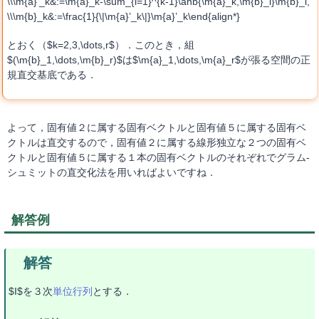
\\\m{a}’_k&:=\m{a}_k-\sum_{i=1}^{k-1}\anb{\m{a}_k,\m{b}_i}\m{b}_i,
\\\m{b}_k&:=\frac{1}{\|\m{a}’_k\|}\m{a}’_k\end{align*}
とおく（$k=2,3,\dots,r$）．このとき，組
$(\m{b}_1,\dots,\m{b}_r)$は$\m{a}_1,\dots,\m{a}_r$が張る空間の正
規直交基底である．
よって，固有値２に属する固有ベクトルと固有値５に属する固有ベ
クトルは直交するので，固有値２に属する線形独立な２つの固有ベ
クトルと固有値５に属する１本の固有ベクトルのそれぞれでグラム-
シュミットの直交化法を用いればよいですね．
解答例
$I$を３次
単位行列
とする．