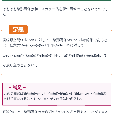
そもそも線形写像は和・スカラー倍を保つ写像のことをいうのでし
た．
実線形空間$U$, $V$に対して，線形写像$f:U\to V$が線形であると
は，任意の$\m{u},\m{v}\in U$, $k,\ell\in\R$に対して
\begin{align*}f(k\m{u}+\ell\m{v})=kf(\m{u})+\ell f(\m{v})\end{align*}
が成り立つことをいう．
この定義式は$f(\m{u}+\m{v})=f(\m{u})+f(\m{v})$, $f(k\m{u})=kf(\m{u})$と
分けて書かれることもありますが，両者は同値ですね．
直観的には，線形写像は定数項のない１次式と捉えることができる