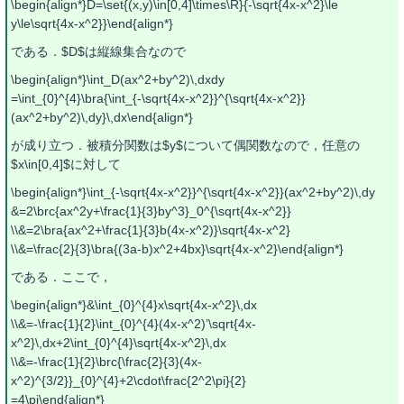
\begin{align*}D=\set{(x,y)\in[0,4]\times\R}{-\sqrt{4x-x^2}\le
y\le\sqrt{4x-x^2}}\end{align*}
である．$D$は縦線集合なので
\begin{align*}\int_D(ax^2+by^2)\,dxdy
=\int_{0}^{4}\bra{\int_{-\sqrt{4x-x^2}}^{\sqrt{4x-x^2}}
(ax^2+by^2)\,dy}\,dx\end{align*}
が成り立つ．被積分関数は$y$について偶関数なので，任意の
$x\in[0,4]$に対して
\begin{align*}\int_{-\sqrt{4x-x^2}}^{\sqrt{4x-x^2}}(ax^2+by^2)\,dy
&=2\brc{ax^2y+\frac{1}{3}by^3}_0^{\sqrt{4x-x^2}}
\\&=2\bra{ax^2+\frac{1}{3}b(4x-x^2)}\sqrt{4x-x^2}
\\&=\frac{2}{3}\bra{(3a-b)x^2+4bx}\sqrt{4x-x^2}\end{align*}
である．ここで，
\begin{align*}&\int_{0}^{4}x\sqrt{4x-x^2}\,dx
\\&=-\frac{1}{2}\int_{0}^{4}(4x-x^2)’\sqrt{4x-
x^2}\,dx+2\int_{0}^{4}\sqrt{4x-x^2}\,dx
\\&=-\frac{1}{2}\brc{\frac{2}{3}(4x-
x^2)^{3/2}}_{0}^{4}+2\cdot\frac{2^2\pi}{2}
=4\pi\end{align*}