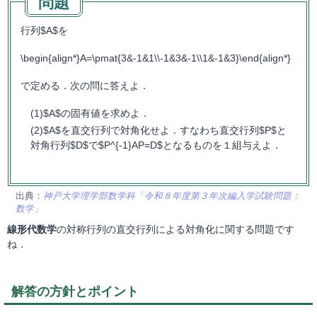
行列$A$を
\begin{align*}A=\pmat{3&-1&1\\-1&3&-1\\1&-1&3}\end{align*}
で定める．次の問に答えよ．
$A$の固有値を求めよ．
$A$を直交行列で対角化せよ．すなわち直交行列$P$と
対角行列$D$で$P^{-1}AP=D$となるものを１組与えよ．
出典：
神戸大学理学部数学科「令和８年度第３年次編入学試験問題：
数学」
線形代数学
の対称行列の直交行列による対角化に関する問題です
ね．
解答の方針とポイント