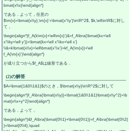
bmat{x\\x}\end{align*}
である．よって，任意の
$\m{x}=\bmat{x\\y},\m{x}’=\bmat{x’\\y’}\in\R^2$, $k,\ell\in\R$に対し
て，
\begin{align*}f_A(k\m{x}+\ell\m{x}’)&=f_A\bra{\bmat{kx+\ell
x’\\ky+\ell y’}}=\bmat{kx+\ell x’\\kx+\ell x’}
\\&=k\bmat{x\\x}+\ell\bmat{x’\\x’}=kf_A(\m{x})+\ell
f_A(\m{x}’)\end{align*}
が成り立つから$f_A$は線形である．
(2)の解答
$A=\bmat{1&0\\1&1}$のとき，$\bmat{x\\y}\in\R^2$に対して
\begin{align*}f_A\bra{\bmat{x\\y}}=\bmat{1&0\\1&1}\bmat{x\\y^2}=\b
mat{x\\x+y^2}\end{align*}
である．よって，
\begin{align*}&f_A\bra{\bmat{0\\1}+\bmat{0\\1}}=f_A\bra{\bmat{0\\2}
}=\bmat{0\\4},\quad