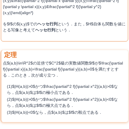
(x,y)&\frac{\partial^2 f}{\partial x \partial y}(x,y)\\\frac{\partial^2 f}
{\partial y \partial x}(x,y)&\frac{\partial^2 f}{\partial y^2}
(x,y)}\end{align*}
を$f$の$(x,y)$での
ヘッセ行列
という．また，$H$自体も関数を値に
とる写像と考えて
ヘッセ行列
という．
点$(a,b)\in\R^2$の近傍で$C^2$級の実数値関数$f$が$\frac{\partial
f}{\partial x}(a,b)=\frac{\partial f}{\partial y}(a,b)=0$を満たすとす
る．このとき，次が成り立つ．
$|H(a,b)|>0$かつ$\frac{\partial^2 f}{\partial x^2}(a,b)>0$な
ら，点$(a,b)$は$f$の極小点である．
$|H(a,b)|>0$かつ$\frac{\partial^2 f}{\partial x^2}(a,b)<0$な
ら，点$(a,b)$は$f$の極大点である．
$|H(a,b)|<0$なら，点$(a,b)$は$f$の鞍点である．