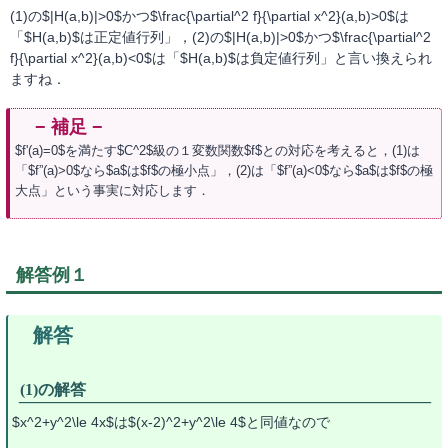
(1)の$|H(a,b)|>0$かつ$\frac{\partial^2 f}{\partial x^2}(a,b)>0$は
「$H(a,b)$は正定値行列」，(2)の$|H(a,b)|>0$かつ$\frac{\partial^2
f}{\partial x^2}(a,b)<0$は「$H(a,b)$は負定値行列」と言い換えられ
ますね．
$f'(a)=0$を満たす$C^2$級の１変数関数$f$との対応を考えると，(1)は
「$f”(a)>0$なら$a$は$f$の極小点」，(2)は「$f”(a)<0$なら$a$は$f$の極
大点」という事実に対応します．
解答例１
(1)の解答
$x^2+y^2\le 4x$は$(x-2)^2+y^2\le 4$と同値なので