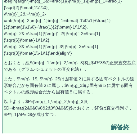
\begin{align*}\m{q}_1&:=\frac{1}{\|\m{p}_1\|}\m{p}_1=\frac{1}
{\sqrt{2}}\bmat{1\\1\\0},
\\\m{p}’_2&:=\m{p}_2-
\anb{\m{p}_2,\m{q}_1}\m{q}_1=\bmat{-1\\0\\1}+\frac{1}
{2}\bmat{1\\1\\0}=\frac{1}{2}\bmat{-1\\1\\2},
\\\m{q}_2&:=\frac{1}{\|\m{p}’_2\|}\m{p}’_2=\frac{1}
{\sqrt{6}}\bmat{-1\\1\\2},
\\\m{q}_3&:=\frac{1}{\|\m{p}_3\|}\m{p}_3=\frac{1}
{\sqrt{3}}\bmat{1\\-1\\1}\end{align*}
とおくと，組$(\m{q}_1,\m{q}_2,\m{q}_3)$は$\R^3$の正規直交基底
である（グラム-シュミットの直交化法）．
また，$\m{q}_1$, $\m{q}_2$は固有値２に属する固有ベクトルの線
形結合だから固有値２に属し，$\m{q}_3$は固有値５に属する固有
ベクトルの線形結合だから固有値５に属する．
以上より，$P=[\m{q}_1,\m{q}_2,\m{q}_3]$,
$D=\bmat{2&0&0\\0&2&0\\0&0&5}$とおくと，$P$は直交行列で，
$P^{-1}AP=D$が成り立つ．