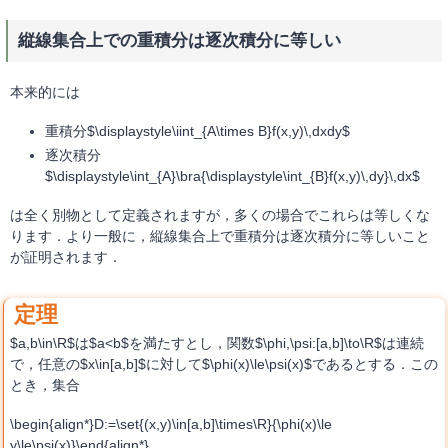
縦線集合上での重積分は逐次積分に等しい
本来的には
重積分$\displaystyle\iint_{A\times B}f(x,y)\,dxdy$
逐次積分
$\displaystyle\int_{A}\bra{\displaystyle\int_{B}f(x,y)\,dy}\,dx$
は全く別物として定義されますが，多くの場合でこれらは等しくな
ります．より一般に，縦線集合上で重積分は逐次積分に等しいこと
が証明されます．
$a,b\in\R$は$a<b$を満たすとし，関数$\phi,\psi:[a,b]\to\R$は連続
で，任意の$x\in[a,b]$に対して$\phi(x)\le\psi(x)$であるとする．この
とき，集合
\begin{align*}D:=\set{(x,y)\in[a,b]\times\R}{\phi(x)\le
y\le\psi(x)}\end{align*}