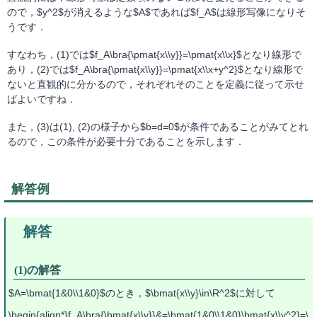
ので，$y^2$が消えるような$A$であれば$f_A$は線形写像になりそ
うです．
すなわち，(1)では$f_A\bra{\pmat{x\\y}}=\pmat{x\\x}$となり線形で
あり，(2)では$f_A\bra{\pmat{x\\y}}=\pmat{x\\x+y^2}$となり線形で
ないと直観的に分かるので，それぞれそのことを定義に従って示せ
ばよいですね．
また，(3)は(1), (2)の様子から$b=d=0$が条件であることがみてとれ
るので，この条件が必要十分であることを示します．
解答例
(1)の解答
$A=\bmat{1&0\\1&0}$のとき，$\bmat{x\\y}\in\R^2$に対して
\begin{align*}f_A\bra{\bmat{x\\y}}&=\bmat{1&0\\1&0}\bmat{x\\y^2}=\