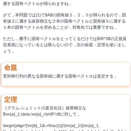
属する固有ベクトルが得られますね．
さて，本問題では(1)で$A$の固有値２，２，５が得られるので，固
有値２に属する線形独立な２本の固有ベクトルと固有値５に属する
１本の固有ベクトルを求めることが，対角化では重要ですね．
ただし，勝手に固有ベクトルをとってくるだけでは$\R^3$の正規直
交基底になっているとは限らないので，次の命題・定理を使いまし
ょう．
実対称行列の異なる固有値に属する固有ベクトルは直交する．
［グラム-シュミットの直交化法］線形独立な
$\m{a}_1,\dots,\m{a}_r\in\R^n$に対して，
\begin{align*}\m{b}_1&:=\frac{1}{\|\m{a}_1\|}\m{a}_1,