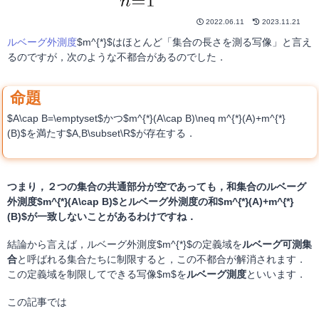
2022.06.11
2023.11.21
ルベーグ外測度
$m^{*}$はほとんど「集合の長さを測る写像」と言え
るのですが，次のような不都合があるのでした．
$A\cap B=\emptyset$かつ$m^{*}(A\cap B)\neq m^{*}(A)+m^{*}
(B)$を満たす$A,B\subset\R$が存在する．
つまり，２つの集合の共通部分が空であっても，和集合のルベーグ
外測度$m^{*}(A\cap B)$とルベーグ外測度の和$m^{*}(A)+m^{*}
(B)$が一致しないことがあるわけですね．
結論から言えば，ルベーグ外測度$m^{*}$の定義域を
ルベーグ可測集
合
と呼ばれる集合たちに制限すると，この不都合が解消されます．
この定義域を制限してできる写像$m$を
ルベーグ測度
といいます．
この記事では