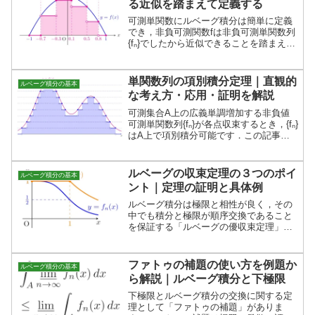
る近似を踏まえて定義する
可測単関数にルベーグ積分は簡単に定義
でき，非負可測関数fは非負可測単関数列
{fₙ}でしたから近似できることを踏まえ
て，この記事では一般の可測関数にルベ
ーグ積分を定義します．
単関数列の項別積分定理｜直観的
ルベーグ積分の基本
な考え方・応用・証明を解説
可測集合A上の広義単調増加する非負値
可測単関数列{fₙ}が各点収束するとき，{fₙ}
はA上で項別積分可能です．この記事で
は，この「単関数列の項別積分定理」の
考え方・応用・証明を解説します．
ルベーグの収束定理の３つのポイ
ルベーグ積分の基本
ント｜定理の証明と具体例
ルベーグ積分は極限と相性が良く，その
中でも積分と極限が順序交換であること
を保証する「ルベーグの優収束定理」は
非常に便利で広く用いられます．この記
事ではルベーグの優収束定理の使い方を
例題をもとに解説し，定理の証明をしま
ファトゥの補題の使い方を例題か
ルベーグ積分の基本
す．
ら解説｜ルベーグ積分と下極限
下極限とルベーグ積分の交換に関する定
理として「ファトゥの補題」がありま