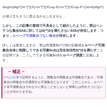
\begin{align*}m^{*}(X)=m^{*}(X\cap A)+m^{*}(X\cap A^c)\end{align*}
が成り立ちそうに思えるかもしれません．
しかし，この記事の冒頭で不具合として紹介したように，実はヘン
テコな集合$A$に対しては$(**)$を満たさない$X$が存在します．つ
まり，
ルベーグ可測集合でない集合
が存在します．
詳しくは後述しますが，実は外測度$m^{*}$の定義域を
ルベーグ可測
集合全体に制限してできる写像$m$は完全加法性$(*)$を満たす
こと
が証明でき，こうしてできる写像$m$を
ルベーグ測度
と定義しま
す．
のちの記事
で証明するように，開集合や閉集合は可測集合であり，可測
集合の和集合や共通部分も可測集合となります．このことから，ルベー
グ非可測集合はそれなりに変なことをしないと簡単には作れそうにない
ことが分かりますね．