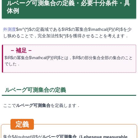
ルベーグ可測集合の定義・必要十分条件・具
体例
外測度
$m^{*}$の定義域である$\R$の冪集合$\mathcal{P}(\R)$を少
し狭めることで，完全加法性$(*)$を獲得させることを考えます．
$\R$の冪集合$\mathcal{P}(\R)$とは，$\R$の部分集合全部の集合のこと
でした．
ルベーグ可測集合の定義
ここで
ルベーグ可測集合
を定義します．
集合$A\subset\R$が
ルベーグ可測集合（Lebesgue measurable