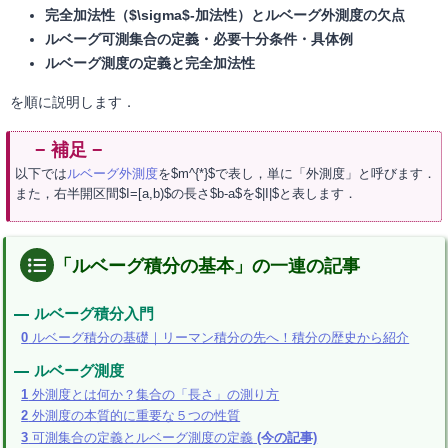
完全加法性（$\sigma$-加法性）とルベーグ外測度の欠点
ルベーグ可測集合の定義・必要十分条件・具体例
ルベーグ測度の定義と完全加法性
を順に説明します．
以下では
ルベーグ外測度
を$m^{*}$で表し，単に「外測度」と呼びます．
また，右半開区間$I=[a,b)$の長さ$b-a$を$|I|$と表します．
「ルベーグ積分の基本」の一連の記事
ルベーグ積分入門
0
ルベーグ積分の基礎｜リーマン積分の先へ！積分の歴史から紹介
ルベーグ測度
1
外測度とは何か？集合の「長さ」の測り方
2
外測度の本質的に重要な５つの性質
3
可測集合の定義とルベーグ測度の定義
(今の記事)