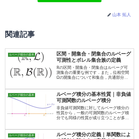
山本 拓人
関連記事
区間・開集合・閉集合のルベーグ
ルベーグ積分の基本
可測性とボレル集合族の定義
ℝの区間・開集合・閉集合はルベーグ可
測集合の重要な例です．また，位相空間
Ωの開集合について和集合，共通部分，
補集合を可算回とってできる集合全部か
らなる集合族をボレル集合族といいま
す．
ルベーグ積分の基本性質｜非負値
ルベーグ積分の基本
可測関数のルベーグ積分
非負値可測関数に対してルベーグ積分の
性質から，一般の可測関数のルベーグ積
分でも同様の性質が成り立つことが多い
です．この記事では，非負値可測関数の
性質を中心に，ルベーグ積分の基本性質
を証明します．
ルベーグ積分の定義｜単関数によ
ルベーグ積分の基本