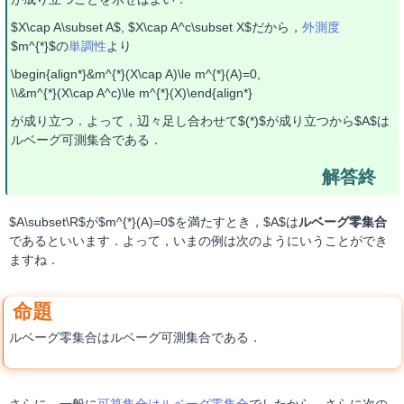
$X\cap A\subset A$, $X\cap A^c\subset X$だから，
外測度
$m^{*}$の
単調性
より
\begin{align*}&m^{*}(X\cap A)\le m^{*}(A)=0,
\\&m^{*}(X\cap A^c)\le m^{*}(X)\end{align*}
が成り立つ．よって，辺々足し合わせて$(*)$が成り立つから$A$は
ルベーグ可測集合である．
$A\subset\R$が$m^{*}(A)=0$を満たすとき，$A$は
ルベーグ零集合
であるといいます．よって，いまの例は次のようにいうことができ
ますね．
ルベーグ零集合はルベーグ可測集合である．
さらに，一般に
可算集合はルベーグ零集合
でしたから，さらに次の