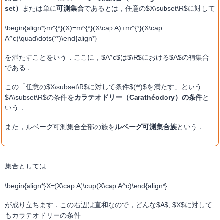
set）
または単に
可測集合
であるとは，任意の$X\subset\R$に対して
\begin{align*}m^{*}(X)=m^{*}(X\cap A)+m^{*}(X\cap
A^c)\quad\dots(**)\end{align*}
を満たすことをいう．ここに，$A^c$は$\R$における$A$の補集合
である．
この「任意の$X\subset\R$に対して条件$(**)$を満たす」という
$A\subset\R$の条件を
カラテオドリー（Carathéodory）の条件
と
いう．
また，ルベーグ可測集合全部の族を
ルベーグ可測集合族
という．
集合としては
\begin{align*}X=(X\cap A)\cup(X\cap A^c)\end{align*}
が成り立ちます．この右辺は直和なので，どんな$A$, $X$に対して
もカラテオドリーの条件