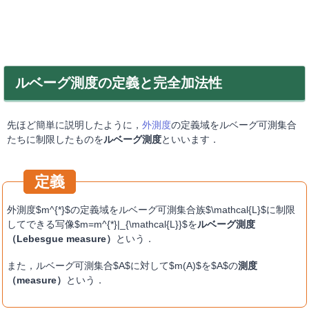
ルベーグ測度の定義と完全加法性
先ほど簡単に説明したように，
外測度
の定義域をルベーグ可測集合
たちに制限したものを
ルベーグ測度
といいます．
外測度$m^{*}$の定義域をルベーグ可測集合族$\mathcal{L}$に制限
してできる写像$m=m^{*}|_{\mathcal{L}}$を
ルベーグ測度
（Lebesgue measure）
という．
また，ルベーグ可測集合$A$に対して$m(A)$を$A$の
測度
（measure）
という．