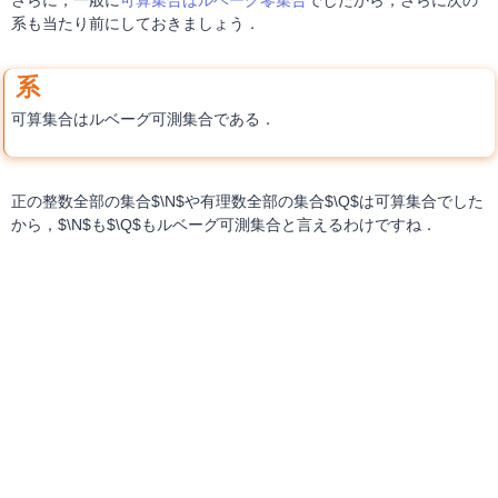
系も当たり前にしておきましょう．
可算集合はルベーグ可測集合である．
正の整数全部の集合$\N$や有理数全部の集合$\Q$は可算集合でした
から，$\N$も$\Q$もルベーグ可測集合と言えるわけですね．