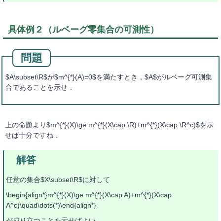
具体例２（ルベーグ零集合の可測性）
$A\subset\R$が$m^{*}(A)=0$を満たすとき，$A$がルベーグ可測集
合であることを示せ．
上の命題より$m^{*}(X)\ge m^{*}(X\cap \R)+m^{*}(X\cap \R^c)$を示
せば十分ですね．
任意の集合$X\subset\R$に対して
\begin{align*}m^{*}(X)\ge m^{*}(X\cap A)+m^{*}(X\cap
A^c)\quad\dots(*)\end{align*}
が成り立つことを示せばよい．