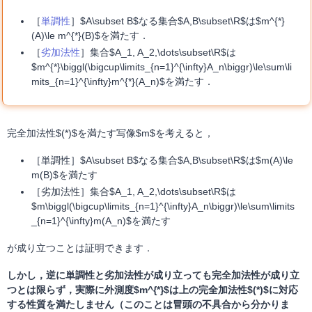
［
単調性
］$A\subset B$なる集合$A,B\subset\R$は$m^{*}
(A)\le m^{*}(B)$を満たす．
［
劣加法性
］集合$A_1, A_2,\dots\subset\R$は
$m^{*}\biggl(\bigcup\limits_{n=1}^{\infty}A_n\biggr)\le\sum\li
mits_{n=1}^{\infty}m^{*}(A_n)$を満たす．
完全加法性$(*)$を満たす写像$m$を考えると，
［単調性］$A\subset B$なる集合$A,B\subset\R$は$m(A)\le
m(B)$を満たす
［劣加法性］集合$A_1, A_2,\dots\subset\R$は
$m\biggl(\bigcup\limits_{n=1}^{\infty}A_n\biggr)\le\sum\limits
_{n=1}^{\infty}m(A_n)$を満たす
が成り立つことは証明できます．
しかし，逆に単調性と劣加法性が成り立っても完全加法性が成り立
つとは限らず，実際に外測度$m^{*}$は上の完全加法性$(*)$に対応
する性質を満たしません（このことは冒頭の不具合から分かりま