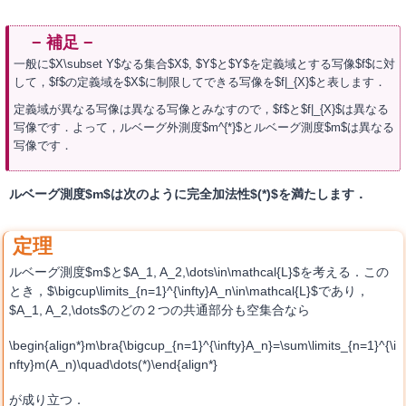
一般に$X\subset Y$なる集合$X$, $Y$と$Y$を定義域とする写像$f$に対
して，$f$の定義域を$X$に制限してできる写像を$f|_{X}$と表します．
定義域が異なる写像は異なる写像とみなすので，$f$と$f|_{X}$は異なる
写像です．よって，ルベーグ外測度$m^{*}$とルベーグ測度$m$は異なる
写像です．
ルベーグ測度$m$は次のように完全加法性$(*)$を満たします．
ルベーグ測度$m$と$A_1, A_2,\dots\in\mathcal{L}$を考える．この
とき，$\bigcup\limits_{n=1}^{\infty}A_n\in\mathcal{L}$であり，
$A_1, A_2,\dots$のどの２つの共通部分も空集合なら
\begin{align*}m\bra{\bigcup_{n=1}^{\infty}A_n}=\sum\limits_{n=1}^{\i
nfty}m(A_n)\quad\dots(*)\end{align*}
が成り立つ．