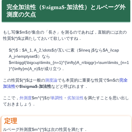
完全加法性（$\sigma$-加法性）とルベーグ外
測度の欠点
もし写像$m$が集合の「長さ」を測るのであれば，直観的には次の
性質$(*)$は満たしておいて欲しいですね．
$(*)$：$A_1, A_2,\dots$が互いに素（$i\neq j$なら$A_i\cap
A_j=\emptyset$）なら
$m\biggl(\bigcup\limits_{n=1}^{\infty}A_n\biggr)=\sum\limits_{n=1
}^{\infty}m(A_n)$が成り立つ．
この性質$(*)$は一般の
測度論
でも本質的に重要な性質で$m$の
完全
加法性
や
$\sigma$-加法性
などと呼ばれます．
ここで，
外測度
$m^{*}$が
単調性
・
劣加法性
を満たすことを思い出し
ておきましょう．
ルベーグ外測度$m^{*}$は次の性質を満たす．