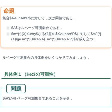
集合$A\subset\R$に対して，次は同値である．
$A$はルベーグ可測集合である．
$m^{*}(X)<\infty$なる任意の$X\subset\R$に対して$m^{*}
(X)\ge m^{*}(X\cap A)+m^{*}(X\cap A^c)$が成り立つ．
ルベーグ可測集合の具体例をいくつか見てみましょう．
具体例１（$\R$の可測性）
$\R$がルベーグ可測集合であることを示せ．