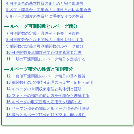
4
可測集合の基本性質のまとめと完全加法族
5
区間・開集合・閉集合の可測性とボレル集合族
6
ルベーグ測度の本質的に重要な４つの性質
ルベーグ可測関数とルベーグ積分
7
可測関数の定義・具体例・必要十分条件
8
可測関数からなる関数の可測性を証明する
9
単関数の定義と可測単関数のルベーグ積分
10
可測関数を単関数列で近似する重要定理
11
一般の可測関数にルベーグ積分を定義する
ルベーグ積分の性質と項別積分
12
非負値可測関数のルベーグ積分の基本性質
13
単関数列の項別積分定理の考え方・応用・証明
14
ルベーグの単調収束定理と具体例と証明
15
ファトゥの補題の使い方を例題から理解する
16
ルベーグの収束定理の応用例を理解する
17
リーマン積分の関係とルベーグ積分の計算例
18
微分とルベーグ積分が順序交換可能な条件