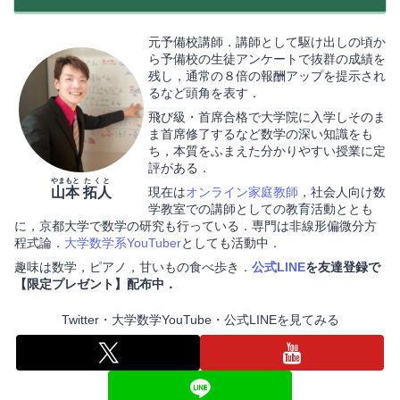
元予備校講師．講師として駆け出しの頃か
ら予備校の生徒アンケートで抜群の成績を
残し，通常の８倍の報酬アップを提示され
るなど頭角を表す．
飛び級・首席合格で大学院に入学しそのま
ま首席修了するなど数学の深い知識をも
ち，本質をふまえた分かりやすい授業に定
評がある．
やまもと
たくと
山本
拓人
現在は
オンライン家庭教師
，社会人向け数
学教室での講師としての教育活動ととも
に，京都大学で数学の研究も行っている．専門は非線形偏微分方
程式論．
大学数学系YouTuber
としても活動中．
趣味は数学，ピアノ，甘いもの食べ歩き．
公式LINE
を友達登録で
【限定プレゼント】配布中．
Twitter・大学数学YouTube・公式LINEを見てみる