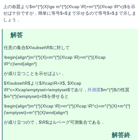
上の命題より$m^{*}(X)\ge m^{*}(X\cap \R)+m^{*}(X\cap \R^c)$を示
せば十分ですが，簡単に等号$=$まで示せるので等号$=$まで示しま
しょう．
任意の集合$X\subset\R$に対して
\begin{align*}m^{*}(X)=m^{*}(X\cap \R)+m^{*}(X\cap
\R^c)\end{align*}
が成り立つことを示せばよい．
$X\subset\R$より$X\cap\R=X$, $X\cap
\R^c=X\cap\emptyset=\emptyset$であり，
外測度
$m^{*}$の性質
$m^{*}(\emptyset)=0$を併せると
\begin{align*}m^{*}(X\cap \R)+m^{*}(X\cap \R^c)=m^{*}(X)+m^{*}
(\emptyset)=m^{*}(X)\end{align*}
が成り立つので，$\R$はルベーグ可測集合である．