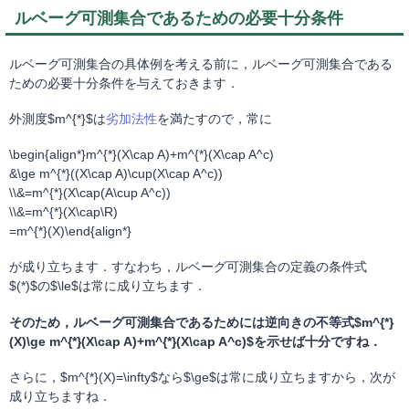
ルベーグ可測集合であるための必要十分条件
ルベーグ可測集合の具体例を考える前に，ルベーグ可測集合である
ための必要十分条件を与えておきます．
外測度$m^{*}$は
劣加法性
を満たすので，常に
\begin{align*}m^{*}(X\cap A)+m^{*}(X\cap A^c)
&\ge m^{*}((X\cap A)\cup(X\cap A^c))
\\&=m^{*}(X\cap(A\cup A^c))
\\&=m^{*}(X\cap\R)
=m^{*}(X)\end{align*}
が成り立ちます．すなわち，ルベーグ可測集合の定義の条件式
$(*)$の$\le$は常に成り立ちます．
そのため，ルベーグ可測集合であるためには逆向きの不等式$m^{*}
(X)\ge m^{*}(X\cap A)+m^{*}(X\cap A^c)$を示せば十分ですね．
さらに，$m^{*}(X)=\infty$なら$\ge$は常に成り立ちますから，次が
成り立ちますね．