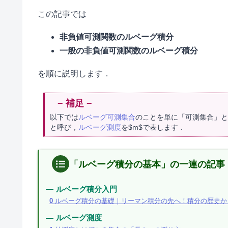
この記事では
非負値可測関数のルベーグ積分
一般の非負値可測関数のルベーグ積分
を順に説明します．
以下では
ルベーグ可測集合
のことを単に「可測集合」と
と呼び，
ルベーグ測度
を$m$で表します．
「ルベーグ積分の基本」の一連の記事
ルベーグ積分入門
0
ルベーグ積分の基礎｜リーマン積分の先へ！積分の歴史か
ルベーグ測度