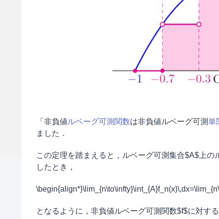
「非負値
ルベーグ可測関数
は非負値ルベーグ可測
単
ました．
この定理を踏まえると，ルベーグ可測集合$A$上のルベー
したとき，
\begin{align*}\lim_{n\to\infty}\int_{A}f_n(x)\,dx=\lim_{n\
となるように，非負値ルベーグ可測関数$f$に対する