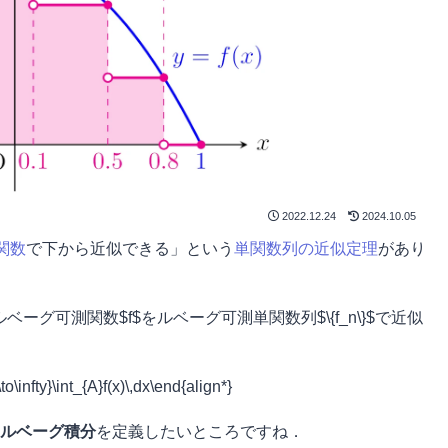
2022.12.24
2024.10.05
関数
で下から近似できる」という
単関数列の近似定理
があり
グ可測関数$f$をルベーグ可測単関数列$\{f_n\}$で近似
to\infty}\int_{A}f(x)\,dx\end{align*}
ルベーグ積分
を定義したいところですね．