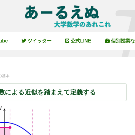
ube
ツイッター
公式LINE
個別授業な
の基本
数による近似を踏まえて定義する