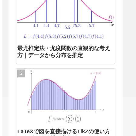
最尤推定法・尤度関数の直観的な考え
方｜データから分布を推定
LaTeXで図を直接描けるTikZの使い方