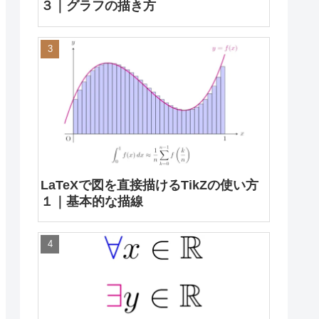
３｜グラフの描き方
LaTeXで図を直接描けるTikZの使い方
１｜基本的な描線