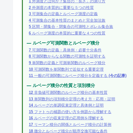
1
外測度とは何か？集合の「長さ」の測り方
2
外測度の本質的に重要な５つの性質
3
可測集合の定義とルベーグ測度の定義
4
可測集合の基本性質のまとめと完全加法族
5
区間・開集合・閉集合の可測性とボレル集合族
6
ルベーグ測度の本質的に重要な４つの性質
ルベーグ可測関数とルベーグ積分
7
可測関数の定義・具体例・必要十分条件
8
可測関数からなる関数の可測性を証明する
9
単関数の定義と可測単関数のルベーグ積分
10
可測関数を単関数列で近似する重要定理
11
一般の可測関数にルベーグ積分を定義する
(今の記事)
ルベーグ積分の性質と項別積分
12
非負値可測関数のルベーグ積分の基本性質
13
単関数列の項別積分定理の考え方・応用・証明
14
ルベーグの単調収束定理と具体例と証明
15
ファトゥの補題の使い方を例題から理解する
16
ルベーグの収束定理の応用例を理解する
17
リーマン積分の関係とルベーグ積分の計算例
18
微分とルベーグ積分が順序交換可能な条件