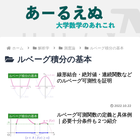
ホーム
解析学
測度論
ルベーグ積分の基本
ルベーグ積分の基本
線形結合・絶対値・連続関数など
ルベーグ積分の基本
のルベーグ可測性を証明
2022.10.22
ルベーグ可測関数の定義と具体例
ルベーグ積分の基本
｜必要十分条件も２つ紹介