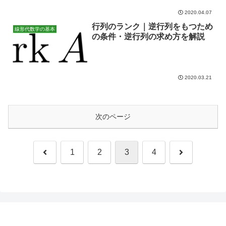
2020.04.07
行列のランク｜逆行列をもつため
線形代数学の基本
の条件・逆行列の求め方を解説
2020.03.21
次のページ
前
次
1
2
3
4
へ
へ