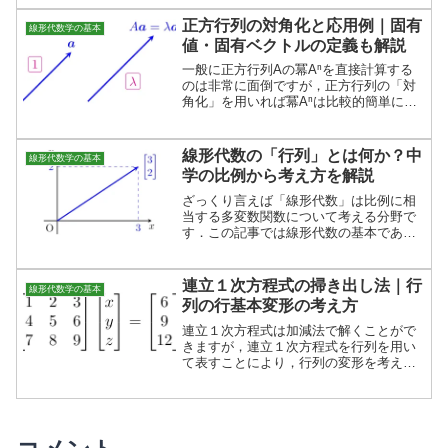
す．行列の核は部分空間となることが知
られており，重要な部分空間の１つで
正方行列の対角化と応用例｜固有
線形代数学の基本
す．
値・固有ベクトルの定義も解説
一般に正方行列Aの冪Aⁿを直接計算する
のは非常に面倒ですが，正方行列の「対
角化」を用いれば冪Aⁿは比較的簡単に計
算することができます．この記事では
「対角化」に密接に関わる固有値・固有
ベクトルも併せて解説します．
線形代数の「行列」とは何か？中
線形代数学の基本
学の比例から考え方を解説
ざっくり言えば「線形代数」は比例に相
当する多変数関数について考える分野で
す．この記事では線形代数の基本である
「行列」と「ベクトル」がどのようなも
のか具体例から説明しています．
連立１次方程式の掃き出し法｜行
線形代数学の基本
列の行基本変形の考え方
連立１次方程式は加減法で解くことがで
きますが，連立１次方程式を行列を用い
て表すことにより，行列の変形を考えて
解くこともできます．この行列を用いた
解法を「掃き出し法」といい，線形代数
の理論の基盤となる考え方です．