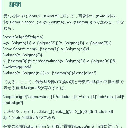
異なる$x_{1},\dots,x_{n}\in\R$に対して，写像$f:S_{n}\to\R$を
$f(\sigma):=\prod_{i<j}(x_{\sigma(i)}-x_{\sigma(j)})$で定める．すな
わち，
\begin{align*}f(\sigma)
=(x_{\sigma(1)}-x_{\sigma(2)})(x_{\sigma(1)}-x_{\sigma(3)})
\times\dots\times(x_{\sigma(1)}-x_{\sigma(n)})&
\\\times(x_{\sigma(2)}-
x_{\sigma(3)})\times\dots\times(x_{\sigma(2)}-x_{\sigma(n)})&
\\\vdots\qquad&
\\\times(x_{\sigma(n-1)}-x_{\sigma(n)})&\end{align*}
である．ここで，偶数$k$個の互換の積と奇数$\ell$個の互換の積で
表せる置換$\sigma$が存在すれば，
\begin{align*}\sigma=\tau_{1}\dots\tau_{k}=\iota_{1}\dots\iota_{\ell}\
end{align*}
と表せる．ただし，$\tau_{i},\iota_{j}\in S_{n}$ ($i=1,\dots,k$,
$j=1,\dots,\ell$)は互換である．
任意の互換$\eta:=(i,j)\in S_{n}$と置換$\kappa\in S_{n}$に対して，