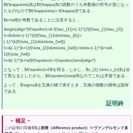
$f(\kappa\eta)$は$f(\kappa)$の因数のうち奇数個の符号が逆になっ
たものなので$f(\kappa\eta)=-f(\kappa)$である．
$k+\ell$が奇数であることに注意すると，
\begin{align*}f(\epsilon)=&-f(\tau_{1})=(-1)^{2}f(\tau_{1}\tau_{2})
\\=&\dots=(-1)^{k}f(\tau_{1}\dots\tau_{k})=
(-1)^{k}f(\iota_{1}\dots\iota_{\ell})
\\=&(-1)^{k+1}f(\iota_{2}\dots\iota_{\ell})=\dots=(-1)^{k+\ell-
1}f(\iota_{\ell})
\\=&(-1)^{k+\ell}f(\epsilon)=-f(\epsilon)\end{align*}
となって，$f(\epsilon)=0$を得る．しかし，$x_{1},\dots,x_{n}$は全
て異なるとしたから，$f(\epsilon)\neq0$なのでこれは矛盾である．
よって，$\sigma$を互換の積で表すとき，互換の個数の偶奇は固有
である．
この証明の写像$f$は
差積（difference product）
や
ヴァンデルモンド多