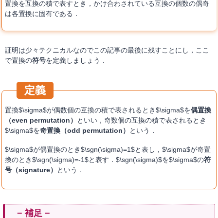
置換を互換の積で表すとき，かけ合わされている互換の個数の偶奇
は各置換に固有である．
証明は少々テクニカルなのでこの記事の最後に残すことにし，ここ
で置換の
符号
を定義しましょう．
置換$\sigma$が偶数個の互換の積で表されるとき$\sigma$を
偶置換
（even permutation）
といい，奇数個の互換の積で表されるとき
$\sigma$を
奇置換（odd permutation）
という．
$\sigma$が偶置換のとき$\sgn(\sigma)=1$と表し，$\sigma$が奇置
換のとき$\sgn(\sigma)=-1$と表す．$\sgn(\sigma)$を$\sigma$の
符
号（signature）
という．