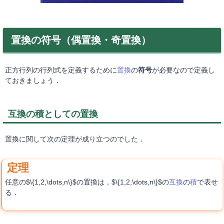
置換の符号（偶置換・奇置換）
正方行列の行列式を定義するために
置換
の
符号
が必要なので定義し
ておきましょう．
互換の積としての置換
置換に関して次の定理が成り立つのでした．
任意の$\{1,2,\dots,n\}$の置換は，$\{1,2,\dots,n\}$の
互換
の
積
で表せ
る．