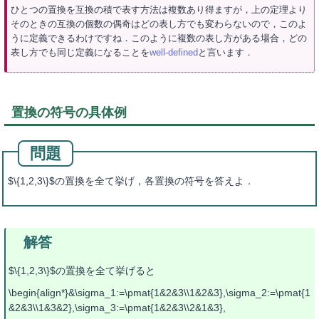
ひとつの置換を互換の積で表す方法は複数あり得ますが，上の定理より
そのときの互換の個数の偶奇はどの表し方でも変わらないので，このよ
うに定義できるわけですね．このように複数の表し方がある場合，どの
表し方でも同じ定義になることを
well-defined
と言います．
置換の符号の具体例
$\{1,2,3\}$の置換を全て挙げ，各置換の符号を答えよ．
$\{1,2,3\}$の置換を全て挙げると
\begin{align*}&\sigma_1:=\pmat{1&2&3\\1&2&3},\sigma_2:=\pmat{1
&2&3\\1&3&2},\sigma_3:=\pmat{1&2&3\\2&1&3},