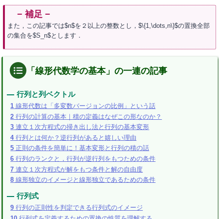
また，この記事では$n$を２以上の整数とし，$\{1,\dots,n\}$の置換全部
の集合を$S_n$とします．
「線形代数学の基本」の一連の記事
行列と列ベクトル
1
線形代数は「多変数バージョンの比例」という話
2
行列の計算の基本｜積の定義はなぜこの形なのか？
3
連立１次方程式の掃き出し法と行列の基本変形
4
行列とは何か？逆行列があると嬉しい理由
5
正則の条件を簡単に！基本変形と行列の積の話
6
行列のランクと，行列が逆行列をもつための条件
7
連立１次方程式が解をもつ条件と解の自由度
8
線形独立のイメージと線形独立であるための条件
行列式
9
行列の正則性を判定できる行列式のイメージ
10
行列式を定義するための置換の性質を理解する