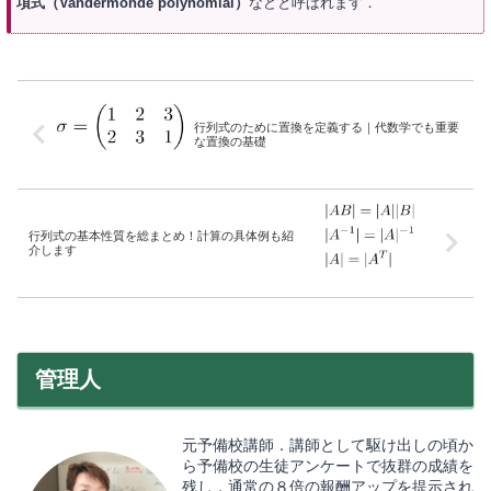
項式（Vandermonde polynomial）
などと呼ばれます．
行列式のために置換を定義する｜代数学でも重要
な置換の基礎
行列式の基本性質を総まとめ！計算の具体例も紹
介します
管理人
元予備校講師．講師として駆け出しの頃か
ら予備校の生徒アンケートで抜群の成績を
残し，通常の８倍の報酬アップを提示され