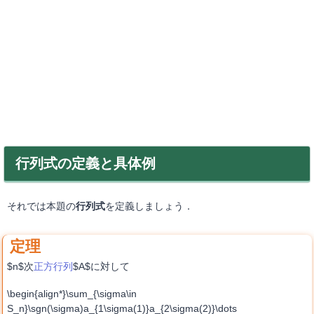
行列式の定義と具体例
それでは本題の
行列式
を定義しましょう．
$n$次
正方行列
$A$に対して
\begin{align*}\sum_{\sigma\in
S_n}\sgn(\sigma)a_{1\sigma(1)}a_{2\sigma(2)}\dots