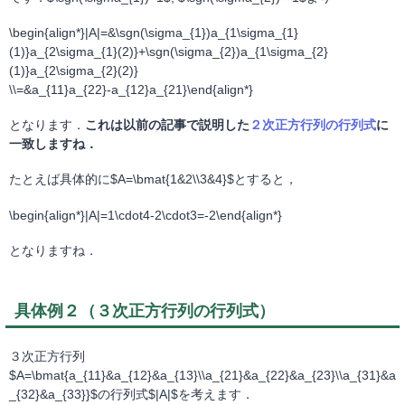
\begin{align*}|A|=&\sgn(\sigma_{1})a_{1\sigma_{1}
(1)}a_{2\sigma_{1}(2)}+\sgn(\sigma_{2})a_{1\sigma_{2}
(1)}a_{2\sigma_{2}(2)}
\\=&a_{11}a_{22}-a_{12}a_{21}\end{align*}
となります．
これは以前の記事で説明した
２次正方行列の行列式
に
一致しますね．
たとえば具体的に$A=\bmat{1&2\\3&4}$とすると，
\begin{align*}|A|=1\cdot4-2\cdot3=-2\end{align*}
となりますね．
具体例２（３次正方行列の行列式）
３次正方行列
$A=\bmat{a_{11}&a_{12}&a_{13}\\a_{21}&a_{22}&a_{23}\\a_{31}&a
_{32}&a_{33}}$の行列式$|A|$を考えます．