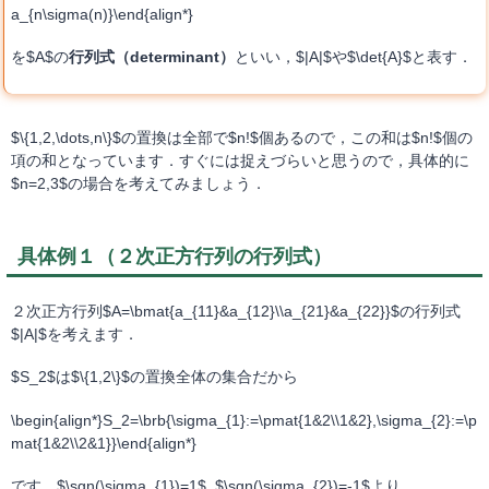
a_{n\sigma(n)}\end{align*}
を$A$の
行列式（determinant）
といい，$|A|$や$\det{A}$と表す．
$\{1,2,\dots,n\}$の置換は全部で$n!$個あるので，この和は$n!$個の
項の和となっています．すぐには捉えづらいと思うので，具体的に
$n=2,3$の場合を考えてみましょう．
具体例１（２次正方行列の行列式）
２次正方行列$A=\bmat{a_{11}&a_{12}\\a_{21}&a_{22}}$の行列式
$|A|$を考えます．
$S_2$は$\{1,2\}$の置換全体の集合だから
\begin{align*}S_2=\brb{\sigma_{1}:=\pmat{1&2\\1&2},\sigma_{2}:=\p
mat{1&2\\2&1}}\end{align*}
です．$\sgn(\sigma_{1})=1$, $\sgn(\sigma_{2})=-1$より