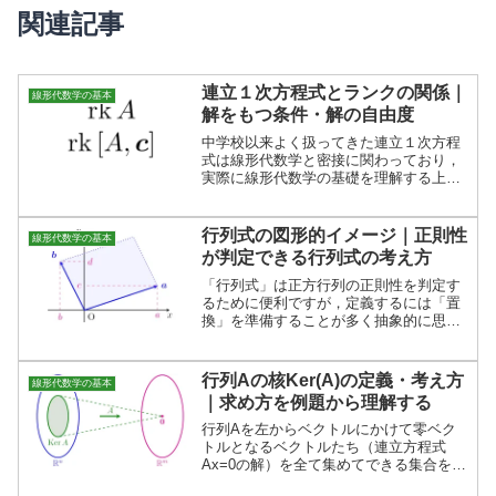
関連記事
連立１次方程式とランクの関係｜
線形代数学の基本
解をもつ条件・解の自由度
中学校以来よく扱ってきた連立１次方程
式は線形代数学と密接に関わっており，
実際に線形代数学の基礎を理解する上で
連立１次方程式は非常に重要です．この
記事では連立１次方程式が解をもつ条件
と解の自由度を考えます．
行列式の図形的イメージ｜正則性
線形代数学の基本
が判定できる行列式の考え方
「行列式」は正方行列の正則性を判定す
るために便利ですが，定義するには「置
換」を準備することが多く抽象的に思え
てしまいがちです．そこで，この記事で
は行列式の図形的な意味を解説します．
行列Aの核Ker(A)の定義・考え方
線形代数学の基本
｜求め方を例題から理解する
行列Aを左からベクトルにかけて零ベク
トルとなるベクトルたち（連立方程式
Ax=0の解）を全て集めてできる集合を行
列Aの「核」といい，Ker(A)などと表しま