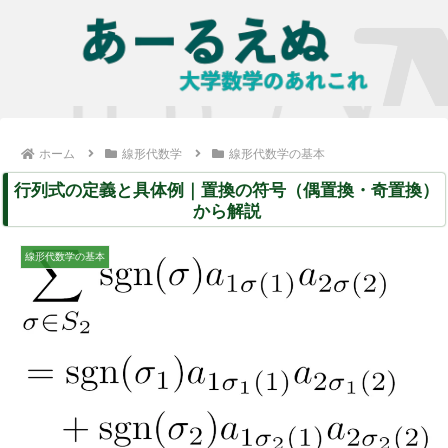
ホーム
線形代数学
線形代数学の基本
行列式の定義と具体例｜置換の符号（偶置換・奇置換）
から解説
線形代数学の基本