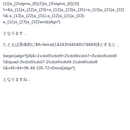
(1)}a_{2\sigma_{6}(2)}a_{3\sigma_{6}(3)}
\\=&a_{11}a_{22}a_{33}+a_{12}a_{23}a_{31}+a_{13}a_{21}a_{32}
\\&-a_{13}a_{22}a_{31}-a_{12}a_{21}a_{33}-
a_{11}a_{23}a_{32}\end{align*}
となります．
たとえば具体的に$A=\bmat{1&2&3\\4&5&6\\7&8&9}$とすると，
\begin{align*}|A|&=1\cdot5\cdot9+2\cdot6\cdot7+3\cdot4\cdot8
\\&\quad-3\cdot5\cdot7-2\cdot4\cdot9-1\cdot6\cdot8
\\&=45+84+96-48-105-72=0\end{align*}
となりますね．