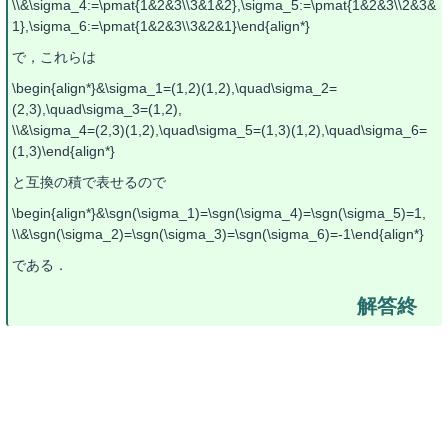
\\&\sigma_4:=\pmat{1&2&3\\3&1&2},\sigma_5:=\pmat{1&2&3\\2&3&
1},\sigma_6:=\pmat{1&2&3\\3&2&1}\end{align*}
で，これらは
\begin{align*}&\sigma_1=(1,2)(1,2),\quad\sigma_2=
(2,3),\quad\sigma_3=(1,2),
\\&\sigma_4=(2,3)(1,2),\quad\sigma_5=(1,3)(1,2),\quad\sigma_6=
(1,3)\end{align*}
と互換の積で表せるので
\begin{align*}&\sgn(\sigma_1)=\sgn(\sigma_4)=\sgn(\sigma_5)=1,
\\&\sgn(\sigma_2)=\sgn(\sigma_3)=\sgn(\sigma_6)=-1\end{align*}
である．