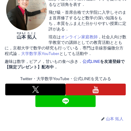
るなど頭角を表す．
飛び級・首席合格で大学院に入学しそのま
ま首席修了するなど数学の深い知識をも
ち，本質をふまえた分かりやすい授業に定
評がある．
やまもと
たくと
山本
拓人
現在は
オンライン家庭教師
，社会人向け数
学教室での講師としての教育活動ととも
に，京都大学で数学の研究も行っている．専門は非線形偏微分方
程式論．
大学数学系YouTuber
としても活動中．
趣味は数学，ピアノ，甘いもの食べ歩き．
公式LINE
を友達登録で
【限定プレゼント】配布中．
Twitter・大学数学YouTube・公式LINEを見てみる
山本 拓人