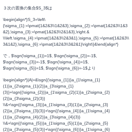
３次の置換の集合$S_3$は
\begin{align*}S_3=\left\
{\sigma_{1}:=\pmat{1&2&3\\1&2&3},\sigma_{2}:=\pmat{1&2&3\\1&3
&2},\sigma_{3}:=\pmat{1&2&3\\2&1&3},\right.&
\\\left.\sigma_{4}:=\pmat{1&2&3\\2&3&1},\sigma_{5}:=\pmat{1&2&3\\
3&1&2},\sigma_{6}:=\pmat{1&2&3\\3&2&1}\right\}&\end{align*}
で，$\sgn(\sigma_{1})=1$, $\sgn(\sigma_{2})=-1$,
$\sgn(\sigma_{3})=-1$, $\sgn(\sigma_{4})=1$,
$\sgn(\sigma_{5})=1$, $\sgn(\sigma_{6})=-1$より
\begin{align*}|A|=&\sgn{(\sigma_{1})}a_{1\sigma_{1}
(1)}a_{2\sigma_{1}(2)}a_{3\sigma_{1}
(3)}+\sgn{(\sigma_{2})}a_{1\sigma_{2}(1)}a_{2\sigma_{2}
(2)}a_{3\sigma_{2}(3)}
\\&+\sgn{(\sigma_{3})}a_{1\sigma_{3}(1)}a_{2\sigma_{3}
(2)}a_{3\sigma_{3}(3)}+\sgn{(\sigma_{4})}a_{1\sigma_{4}
(1)}a_{2\sigma_{4}(2)}a_{3\sigma_{4}(3)}
\\&+\sgn{(\sigma_{5})}a_{1\sigma_{5}(1)}a_{2\sigma_{5}
(2)}a_{3\sigma_{5}(3)}+\sgn{(\sigma_{6})}a_{1\sigma_{6}