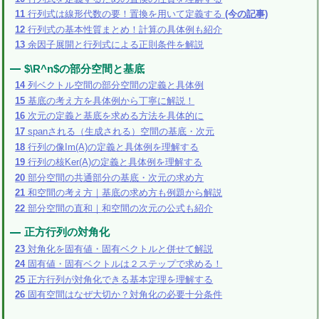
11
行列式は線形代数の要！置換を用いて定義する
(今の記事)
12
行列式の基本性質まとめ！計算の具体例も紹介
13
余因子展開と行列式による正則条件を解説
$\R^n$の部分空間と基底
14
列ベクトル空間の部分空間の定義と具体例
15
基底の考え方を具体例から丁寧に解説！
16
次元の定義と基底を求める方法を具体的に
17
spanされる（生成される）空間の基底・次元
18
行列の像Im(A)の定義と具体例を理解する
19
行列の核Ker(A)の定義と具体例を理解する
20
部分空間の共通部分の基底・次元の求め方
21
和空間の考え方｜基底の求め方も例題から解説
22
部分空間の直和｜和空間の次元の公式も紹介
正方行列の対角化
23
対角化を固有値・固有ベクトルと併せて解説
24
固有値・固有ベクトルは２ステップで求める！
25
正方行列が対角化できる基本定理を理解する
26
固有空間はなぜ大切か？対角化の必要十分条件