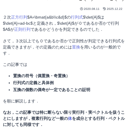
2020.08.11
2025.12.22
２次
正方行列
$A=\bmat{a&b\\c&d}$の
行列式
$\det{A}$は
$\det{A}=ad-bc$と定義され，$\det{A}$が０であるか否かで行列
$A$が
正則行列
であるかどうかを判定できるのでした．
さて，３次以上でも０であるか否かで正則性が判定できる行列式を
定義できますが，その定義のためには
置換
を用いるのが一般的で
す．
この記事では
置換の符号（偶置換・奇置換）
行列式の定義と具体例
互換の個数の偶奇が一定であることの証明
を順に解説します．
なお，この記事では特に断らない限り実行列・実ベクトルを扱うこ
とにしますが，複素行列など一般の
体
を成分とする行列・ベクトル
に対しても同様です．