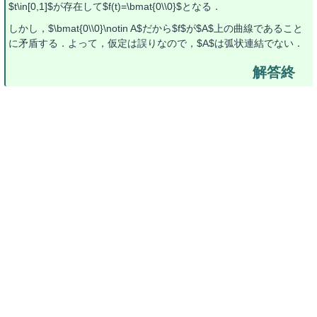
$t\in[0,1]$が存在して$f(t)=\bmat{0\\0}$となる．
しかし，$\bmat{0\\0}\notin A$だから$f$が$A$上の曲線であること
に矛盾する．よって，仮定は誤りなので，$A$は弧状連結でない．