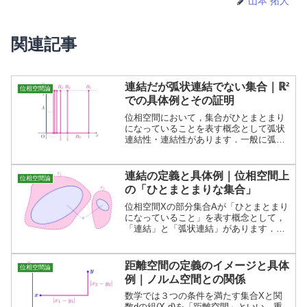
山本 拓人
関連記事
連結だが弧状連結でない集合｜ℝ²
位相空間論
での具体例とその証明
位相空間において，集合がひとまとまり
になっていることを表す概念として弧状
連結性・連結性があります．一般に弧状
連結なら連結ですが，逆は成り立ちませ
ん．この記事では「連結だが弧状連結で
ない集合」の具体例を紹介します．
連結の定義と具体例｜位相空間上
位相空間論
の「ひとまとまりな集合」
位相空間Xの部分集合Aが「ひとまとまり
になっていること」を表す概念として，
「連結」と「弧状連結」があります．こ
の記事では「連結」の定義をを丁寧に説
明したあと，「弧状連結なら連結」が成
り立つことを証明し，「連結な集合の具
距離空間の定義のイメージと具体
位相空間論
体例」を紹介しています．
例｜ノルム空間との関係
数学では３つの条件を満たす集合Xと関
数dの組(X,d)を「距離空間」といい，重