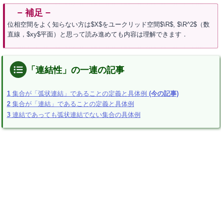
位相空間をよく知らない方は$X$をユークリッド空間$\R$, $\R^2$（数
直線，$xy$平面）と思って読み進めても内容は理解できます．
「連結性」の一連の記事
1
集合が「弧状連結」であることの定義と具体例
(今の記事)
2
集合が「連結」であることの定義と具体例
3
連結であっても弧状連結でない集合の具体例