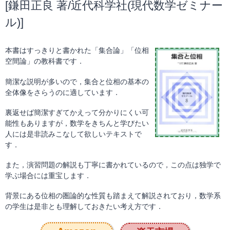
[鎌田正良 著/近代科学社(現代数学ゼミナー
ル)]
本書はすっきりと書かれた「集合論」「位相
空間論」の教科書です．
簡潔な説明が多いので，集合と位相の基本の
全体像をさらうのに適しています．
裏返せば簡潔すぎてかえって分かりにくい可
能性もありますが，数学をきちんと学びたい
人には是非読みこなして欲しいテキストで
す．
また，演習問題の解説も丁寧に書かれているので，この点は独学で
学ぶ場合には重宝します．
背景にある位相の圏論的な性質も踏まえて解説されており，数学系
の学生は是非とも理解しておきたい考え方です．