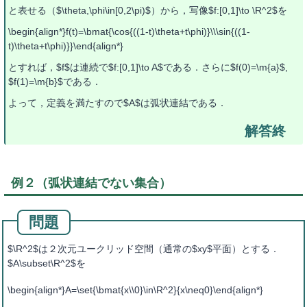
と表せる（$\theta,\phi\in[0,2\pi)$）から，写像$f:[0,1]\to \R^2$を
\begin{align*}f(t)=\bmat{\cos{((1-t)\theta+t\phi)}\\\sin{((1-
t)\theta+t\phi)}}\end{align*}
とすれば，$f$は連続で$f:[0,1]\to A$である．さらに$f(0)=\m{a}$,
$f(1)=\m{b}$である．
よって，定義を満たすので$A$は弧状連結である．
例２（弧状連結でない集合）
$\R^2$は２次元ユークリッド空間（通常の$xy$平面）とする．
$A\subset\R^2$を
\begin{align*}A=\set{\bmat{x\\0}\in\R^2}{x\neq0}\end{align*}