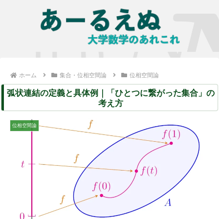
ホーム
集合・位相空間論
位相空間論
弧状連結の定義と具体例｜「ひとつに繋がった集合」の
考え方
位相空間論