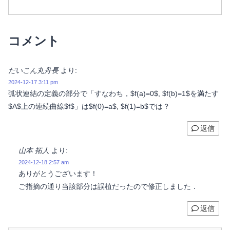
線形空間Vが完備ならVをフレシェ空間と
いいます．この記事では，フレシェ空間
の考え方を説明し，フレシェ空間の具体
例を紹介します．
コメント
だいこん丸舟長
より:
2024-12-17 3:11 pm
弧状連結の定義の部分で「すなわち，$f(a)=0$, $f(b)=1$を満たす
$A$上の連続曲線$f$」は$f(0)=a$, $f(1)=b$では？
返信
山本 拓人
より:
2024-12-18 2:57 am
ありがとうございます！
ご指摘の通り当該部分は誤植だったので修正しました．
返信