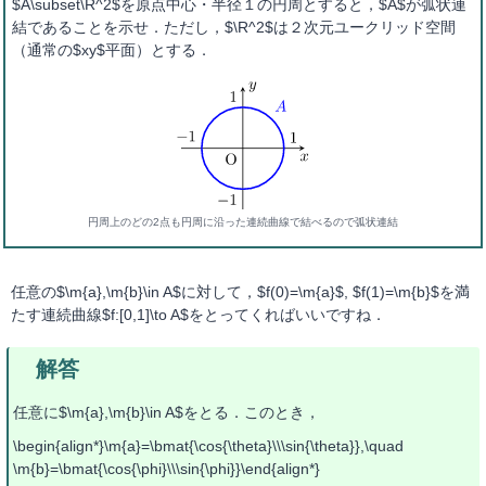
$A\subset\R^2$を原点中心・半径１の円周とすると，$A$が弧状連
結であることを示せ．ただし，$\R^2$は２次元ユークリッド空間
（通常の$xy$平面）とする．
円周上のどの2点も円周に沿った連続曲線で結べるので弧状連結
任意の$\m{a},\m{b}\in A$に対して，$f(0)=\m{a}$, $f(1)=\m{b}$を満
たす連続曲線$f:[0,1]\to A$をとってくればいいですね．
任意に$\m{a},\m{b}\in A$をとる．このとき，
\begin{align*}\m{a}=\bmat{\cos{\theta}\\\sin{\theta}},\quad
\m{b}=\bmat{\cos{\phi}\\\sin{\phi}}\end{align*}