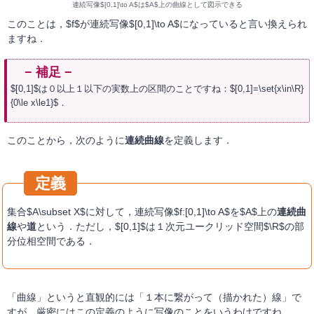
連続写像$[0,1]\to A$は$A$上の曲線として図示できる
このことは，$f$が連続写像$[0,1]\to A$になっていると言い換えられ
ますね．
$[0,1]$は０以上１以下の実数上の区間のことですね：$[0,1]=\set{x\in\R}
{0\le x\le1}$．
このことから，次のように
連続曲線
を定義します．
集合$A\subset X$に対して，連続写像$f:[0,1]\to A$を$A$上の
連続曲
線
や
道
という．ただし，$[0,1]$は１次元ユークリッド空間$\R$の部
分位相空間である．
「曲線」というと直観的には「１本に繋がって（描かれた）線」で
すが，厳密にはこの定義のように写像のことをいうわけですね．