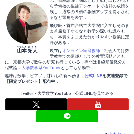
元予備校講師．講師として駆け出しの頃か
ら予備校の生徒アンケートで抜群の成績を
残し，通常の８倍の報酬アップを提示され
るなど頭角を表す．
飛び級・首席合格で大学院に入学しそのま
ま首席修了するなど数学の深い知識をも
ち，本質をふまえた分かりやすい授業に定
評がある．
やまもと
たくと
山本
拓人
現在は
オンライン家庭教師
，社会人向け数
学教室での講師としての教育活動ととも
に，京都大学で数学の研究も行っている．専門は非線形偏微分方
程式論．
大学数学系YouTuber
としても活動中．
趣味は数学，ピアノ，甘いもの食べ歩き．
公式LINE
を友達登録で
【限定プレゼント】配布中．
Twitter・大学数学YouTube・公式LINEを見てみる