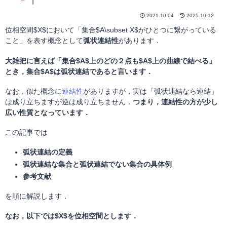
2021.10.04
2025.10.12
位相空間$X$において「集合$A\subset X$がひとつに繋がっている
こと」を表す概念として
弧状連結性
があります．
大雑把に言えば「集合$A$上のどの２点も$A$上の曲線で結べる」
とき，集合$A$は弧状連結であると言います．
なお，似た概念に
連結性
がありますが，実は「弧状連結なら連結」
は成り立ちますが逆は成り立ちません．
つまり，連結性の方が少し
広い性質となっています．
この記事では
弧状連結の定義
弧状連結な集合と弧状連結でない集合の具体例
参考文献
を順に解説します．
なお，以下では$X$を位相空間とします．