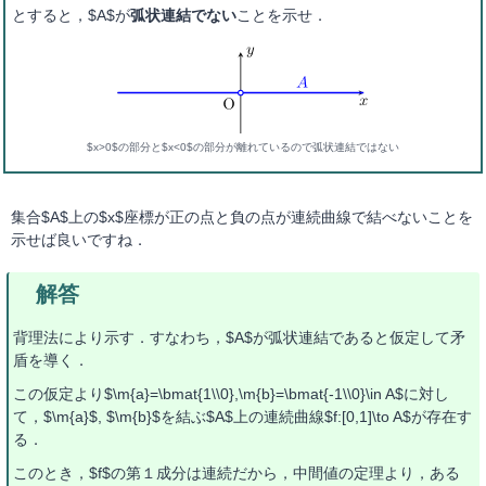
とすると，$A$が
弧状連結でない
ことを示せ．
$x>0$の部分と$x<0$の部分が離れているので弧状連結ではない
集合$A$上の$x$座標が正の点と負の点が連続曲線で結べないことを
示せば良いですね．
背理法により示す．すなわち，$A$が弧状連結であると仮定して矛
盾を導く．
この仮定より$\m{a}=\bmat{1\\0},\m{b}=\bmat{-1\\0}\in A$に対し
て，$\m{a}$, $\m{b}$を結ぶ$A$上の連続曲線$f:[0,1]\to A$が存在す
る．
このとき，$f$の第１成分は連続だから，中間値の定理より，ある