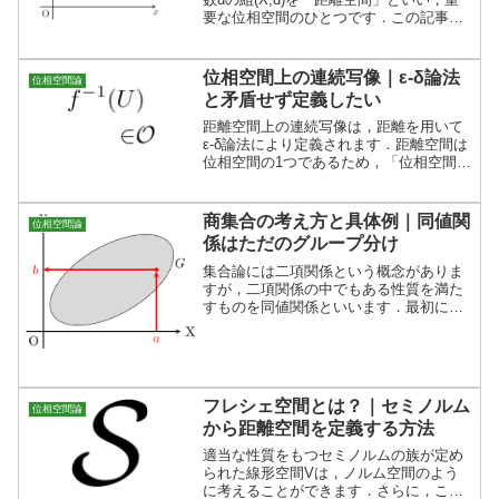
要な位相空間のひとつです．この記事で
は，距離空間の定義の３条件のイメー
ジ，距離空間の具体例を説明し，「ノル
ム空間」との関係も説明します．
位相空間上の連続写像｜ε-δ論法
位相空間論
と矛盾せず定義したい
距離空間上の連続写像は，距離を用いて
ε-δ論法により定義されます．距離空間は
位相空間の1つであるため，「位相空間上
の連続写像」は「距離空間でのε-δ論法に
よる連続写像」に矛盾しないように定義
する必要があります．
商集合の考え方と具体例｜同値関
位相空間論
係はただのグループ分け
集合論には二項関係という概念がありま
すが，二項関係の中でもある性質を満た
すものを同値関係といいます．最初に
「同値関係」と聞くと語感からキツい印
象を受けてしまいますが，実際にはただ
の「グループ分け」の考え方を数学的に
定式化したものにほかなりま...
フレシェ空間とは？｜セミノルム
位相空間論
から距離空間を定義する方法
適当な性質をもつセミノルムの族が定め
られた線形空間Vは，ノルム空間のよう
に考えることができます．さらに，この