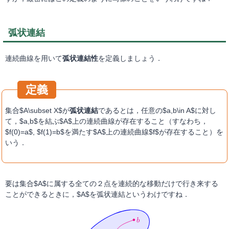
弧状連結
連続曲線を用いて
弧状連結性
を定義しましょう．
集合$A\subset X$が
弧状連結
であるとは，任意の$a,b\in A$に対し
て，$a,b$を結ぶ$A$上の連続曲線が存在すること（すなわち，
$f(0)=a$, $f(1)=b$を満たす$A$上の連続曲線$f$が存在すること）を
いう．
要は集合$A$に属する全ての２点を連続的な移動だけで行き来する
ことができるときに，$A$を弧状連結というわけですね．