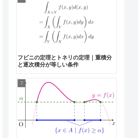
フビニの定理とトネリの定理｜重積分
と逐次積分が等しい条件