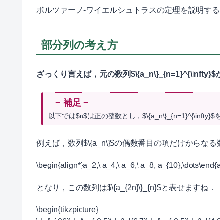
ボルツァーノ-ワイエルシュトラスの定理を説明す
部分列の考え方
ざっくり言えば，元の数列$\{a_n\}_{n=1}^{\i
以下では$n$は正の整数とし，$\{a_n\}_{n=1}^{\infty}
例えば，数列$\{a_n\}$の偶数番目の項だけからな
\begin{align*}a_2,\ a_4,\ a_6,\ a_8, a_{10},\dots\end{a
となり，この数列は$\{a_{2n}\}_{n}$と表せますね．
\begin{tikzpicture}