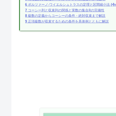
6
ボルツァーノ-ワイエルシュトラスの定理と区間縮小法
(今
7
コーシー列と収束列の関係と実数の集合ℝの完備性
8
級数の定義からコーシーの条件・絶対収束まで解説
9
正項級数が収束するための条件を具体例とともに解説