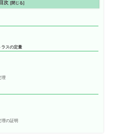
目次
トラスの定量
定理
定理の証明