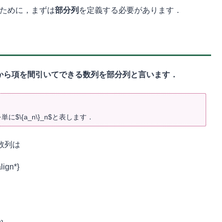
るために，まずは
部分列
を定義する必要があります．
nfty}$から項を間引いてできる数列を部分列と言います．
$を単に$\{a_n\}_n$と表します．
る数列は
lign*}