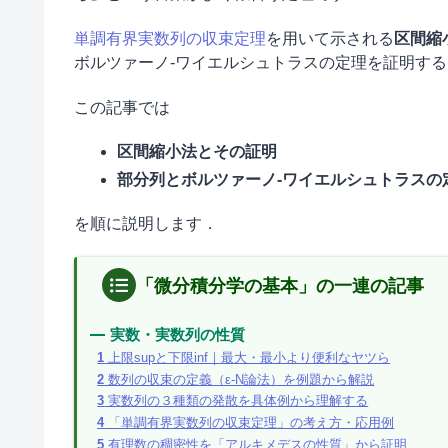
単調有界実数列の収束定理
を用いて示される
区間縮小法
ボルツァーノ-ワイエルシュトラスの定理を証明す
この記事では
区間縮小法とその証明
部分列とボルツァーノ-ワイエルシュトラスの
を順に説明します．
「微分積分学の基本」の一連の記事
実数・実数列の性質
1
上限supと下限inf｜最大・最小より便利なヤツら
2
数列の収束の定義（ε-N論法）を例題から解説
3
実数列の３種類の発散を具体例から理解する
4
「単調有界実数列の収束定理」の考え方・応用例
5
有理数の稠密性を「アルキメデスの性質」から証明