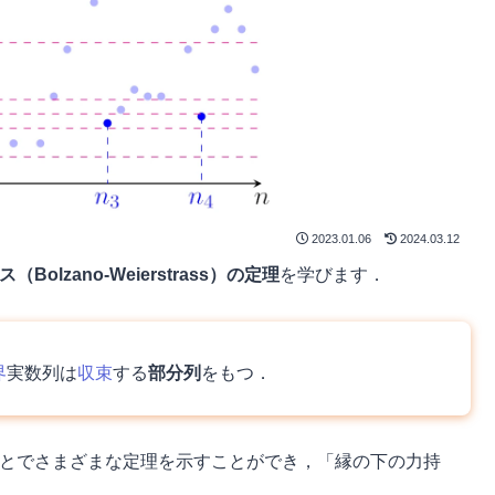
2023.01.06
2024.03.12
lzano-Weierstrass）の定理
を学びます．
界
実数列は
収束
する
部分列
をもつ．
ことでさまざまな定理を示すことができ，「縁の下の力持