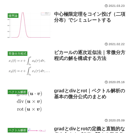
2021.03.23
中心極限定理をコイン投げ（二項
確率論
分布）でシミュレートする
2021.02.22
ピカールの逐次近似法｜常微分方
常微分方程式
程式の解を構成する方法
2020.05.16
gradとdivとrot｜ベクトル解析の
ベクトル解析
基本の微分公式のまとめ
2020.05.09
gradとdivとrotの定義と直観的な
ベクトル解析