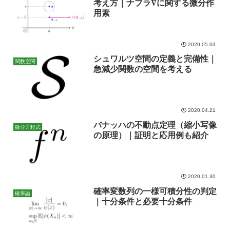
考え方｜ナブラ∇に関する微分作
用素
2020.05.03
シュワルツ空間の定義と完備性｜
関数空間
急減少関数の空間を考える
2020.04.21
バナッハの不動点定理（縮小写像
微分方程式
の原理）｜証明と応用例も紹介
2020.01.30
確率変数列の一様可積分性の判定
確率論
｜十分条件と必要十分条件