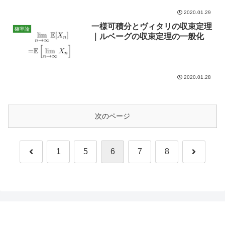
2020.01.29
一様可積分とヴィタリの収束定理
確率論
｜ルベーグの収束定理の一般化
2020.01.28
次のページ
前
次
1
5
6
7
8
へ
へ