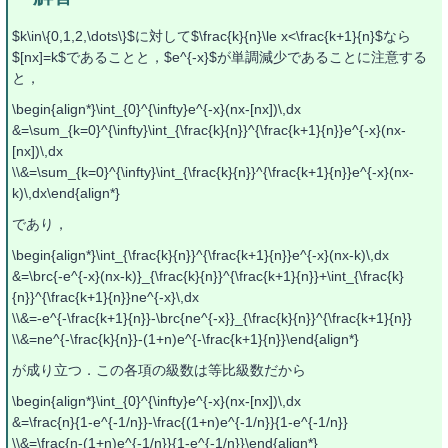
$k\in\{0,1,2,\dots\}$に対して$\frac{k}{n}\le x<\frac{k+1}{n}$なら
$[nx]=k$であることと，$e^{-x}$が単調減少であることに注意する
と，
\begin{align*}\int_{0}^{\infty}e^{-x}(nx-[nx])\,dx
&=\sum_{k=0}^{\infty}\int_{\frac{k}{n}}^{\frac{k+1}{n}}e^{-x}(nx-
[nx])\,dx
\\&=\sum_{k=0}^{\infty}\int_{\frac{k}{n}}^{\frac{k+1}{n}}e^{-x}(nx-
k)\,dx\end{align*}
であり，
\begin{align*}\int_{\frac{k}{n}}^{\frac{k+1}{n}}e^{-x}(nx-k)\,dx
&=\brc{-e^{-x}(nx-k)}_{\frac{k}{n}}^{\frac{k+1}{n}}+\int_{\frac{k}
{n}}^{\frac{k+1}{n}}ne^{-x}\,dx
\\&=-e^{-\frac{k+1}{n}}-\brc{ne^{-x}}_{\frac{k}{n}}^{\frac{k+1}{n}}
\\&=ne^{-\frac{k}{n}}-(1+n)e^{-\frac{k+1}{n}}\end{align*}
が成り立つ．この各項の級数は等比級数だから
\begin{align*}\int_{0}^{\infty}e^{-x}(nx-[nx])\,dx
&=\frac{n}{1-e^{-1/n}}-\frac{(1+n)e^{-1/n}}{1-e^{-1/n}}
\\&=\frac{n-(1+n)e^{-1/n}}{1-e^{-1/n}}\end{align*}