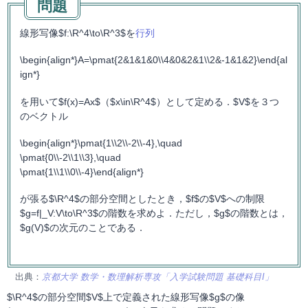
線形写像$f:\R^4\to\R^3$を
行列
\begin{align*}A=\pmat{2&1&1&0\\4&0&2&1\\2&-1&1&2}\end{al
ign*}
を用いて$f(x)=Ax$（$x\in\R^4$）として定める．$V$を３つ
のベクトル
\begin{align*}\pmat{1\\2\\-2\\-4},\quad
\pmat{0\\-2\\1\\3},\quad
\pmat{1\\1\\0\\-4}\end{align*}
が張る$\R^4$の部分空間としたとき，$f$の$V$への制限
$g=f|_V:V\to\R^3$の階数を求めよ．ただし，$g$の階数とは，
$g(V)$の次元のことである．
出典：
京都大学 数学・数理解析専攻「入学試験問題 基礎科目I」
$\R^4$の部分空間$V$上で定義された線形写像$g$の像