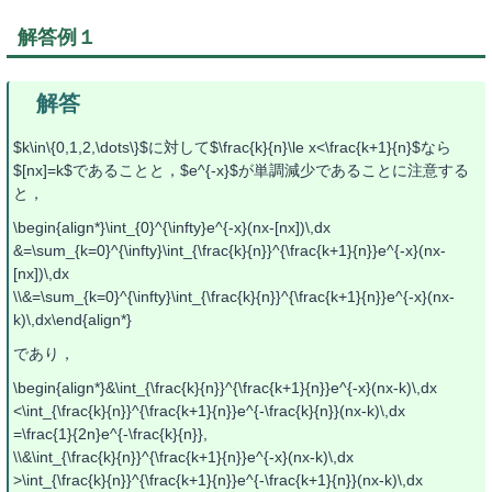
解答例１
$k\in\{0,1,2,\dots\}$に対して$\frac{k}{n}\le x<\frac{k+1}{n}$なら
$[nx]=k$であることと，$e^{-x}$が単調減少であることに注意する
と，
\begin{align*}\int_{0}^{\infty}e^{-x}(nx-[nx])\,dx
&=\sum_{k=0}^{\infty}\int_{\frac{k}{n}}^{\frac{k+1}{n}}e^{-x}(nx-
[nx])\,dx
\\&=\sum_{k=0}^{\infty}\int_{\frac{k}{n}}^{\frac{k+1}{n}}e^{-x}(nx-
k)\,dx\end{align*}
であり，
\begin{align*}&\int_{\frac{k}{n}}^{\frac{k+1}{n}}e^{-x}(nx-k)\,dx
<\int_{\frac{k}{n}}^{\frac{k+1}{n}}e^{-\frac{k}{n}}(nx-k)\,dx
=\frac{1}{2n}e^{-\frac{k}{n}},
\\&\int_{\frac{k}{n}}^{\frac{k+1}{n}}e^{-x}(nx-k)\,dx
>\int_{\frac{k}{n}}^{\frac{k+1}{n}}e^{-\frac{k+1}{n}}(nx-k)\,dx