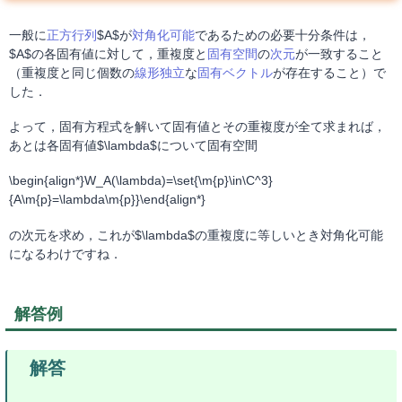
一般に
正方行列
$A$が
対角化可能
であるための必要十分条件は，
$A$の各固有値に対して，重複度と
固有空間
の
次元
が一致すること
（重複度と同じ個数の
線形独立
な
固有ベクトル
が存在すること）で
した．
よって，固有方程式を解いて固有値とその重複度が全て求まれば，
あとは各固有値$\lambda$について固有空間
\begin{align*}W_A(\lambda)=\set{\m{p}\in\C^3}
{A\m{p}=\lambda\m{p}}\end{align*}
の次元を求め，これが$\lambda$の重複度に等しいとき対角化可能
になるわけですね．
解答例