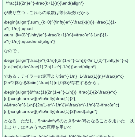
=\frac{1}{2n}e^{-\frac{k+1}{n}}\end{align*}
が成り立つ．これらの級数は等比級数だから
\begin{align*}\sum_{k=0}^{\infty}e^{-\frac{k}{n}}=\frac{1}{1-
e^{-1/n}},\quad
\sum_{k=0}^{\infty}e^{-\frac{k+1}{n}}=\frac{e^{-1/n}}{1-
e^{-1/n}},\quad\end{align*}
なので，
\begin{align*}\frac{e^{-1/n}}{2n(1-e^{-1/n})}<\int_{0}^{\infty}e^{-x}
(nx-[nx])\,dx<\frac{1}{2n(1-e^{-1/n})}\end{align*}
である．テイラーの定理より$e^{-1/n}=1-\frac{1}{n}+\frac{e^c}
{2n^2}$なる$c\in(-\frac{1}{n},0)$が存在するから，
\begin{align*}&\frac{1}{2n(1-e^{-1/n})}=\frac{1}{2-\frac{e^c}
{n}}\xrightarrow[]{n\to\infty}\frac{1}{2},
\\&\frac{e^{-1/n}}{2n(1-e^{-1/n})}=\frac{e^{-1/n}}{2-\frac{e^c}
{n}}\xrightarrow[]{n\to\infty}\frac{1}{2}\end{align*}
となる．ただし，$n\to\infty$のとき$c\to0$となることを用いた．以
上より，はさみうちの原理を用いて
\begin{align*}\lim_{n\to\infty}\dint_{0}^{\infty}e^{-x}\bra{nx-