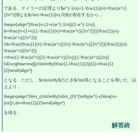
である．テイラーの定理より$e^{-1/n}=1-\frac{1}{n}+\frac{e^c}
{2n^2}$なる$c\in(-\frac{1}{n},0)$が存在するから，
\begin{align*}\frac{n-(1+n)e^{-1/n}}{1-e^{-1/n}}
&=\frac{n-(1+n)(1-\frac{1}{n}+\frac{e^c}{2n^2})}{\frac{1}{n}-
\frac{e^c}{2n^2}}
\\&=\frac{\frac{1}{n}-\frac{e^c}{2n}-\frac{e^c}{2n^2}}{\frac{1}{n}-
\frac{e^c}{2n^2}}
=\frac{1-\frac{e^c}{2}-\frac{e^c}{2n}}{1-\frac{e^c}{2n}}
\\&\xrightarrow[]{n\to\infty}\frac{1-\frac{1}{2}}{1}=\frac{1}
{2}\end{align*}
となる．ただし，$n\to\infty$のとき$c\to0$となることを用いた．以
上より，
\begin{align*}\lim_{n\to\infty}\dint_{0}^{\infty}e^{-x}\bra{nx-
[nx]}\,dx=\frac{1}{2}\end{align*}
を得る．