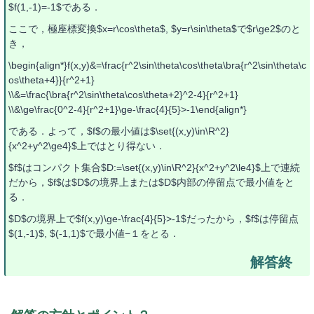
$f(1,-1)=-1$である．
ここで，極座標変換$x=r\cos\theta$, $y=r\sin\theta$で$r\ge2$のと
き，
\begin{align*}f(x,y)&=\frac{r^2\sin\theta\cos\theta\bra{r^2\sin\theta\c
os\theta+4}}{r^2+1}
\\&=\frac{\bra{r^2\sin\theta\cos\theta+2}^2-4}{r^2+1}
\\&\ge\frac{0^2-4}{r^2+1}\ge-\frac{4}{5}>-1\end{align*}
である．よって，$f$の最小値は$\set{(x,y)\in\R^2}
{x^2+y^2\ge4}$上ではとり得ない．
$f$はコンパクト集合$D:=\set{(x,y)\in\R^2}{x^2+y^2\le4}$上で連続
だから，$f$は$D$の境界上または$D$内部の停留点で最小値をと
る．
$D$の境界上で$f(x,y)\ge-\frac{4}{5}>-1$だったから，$f$は停留点
$(1,-1)$, $(-1,1)$で最小値−１をとる．