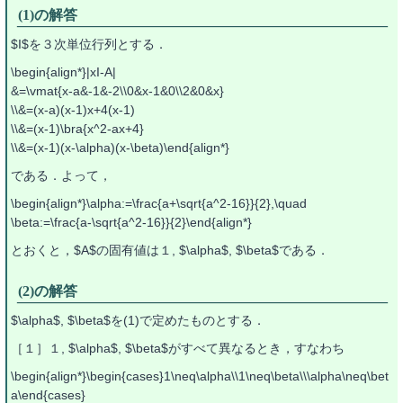
(1)の解答
$I$を３次単位行列とする．
\begin{align*}|xI-A|
&=\vmat{x-a&-1&-2\\0&x-1&0\\2&0&x}
\\&=(x-a)(x-1)x+4(x-1)
\\&=(x-1)\bra{x^2-ax+4}
\\&=(x-1)(x-\alpha)(x-\beta)\end{align*}
である．よって，
\begin{align*}\alpha:=\frac{a+\sqrt{a^2-16}}{2},\quad
\beta:=\frac{a-\sqrt{a^2-16}}{2}\end{align*}
とおくと，$A$の固有値は１, $\alpha$, $\beta$である．
(2)の解答
$\alpha$, $\beta$を(1)で定めたものとする．
［１］１, $\alpha$, $\beta$がすべて異なるとき，すなわち
\begin{align*}\begin{cases}1\neq\alpha\\1\neq\beta\\\alpha\neq\bet
a\end{cases}