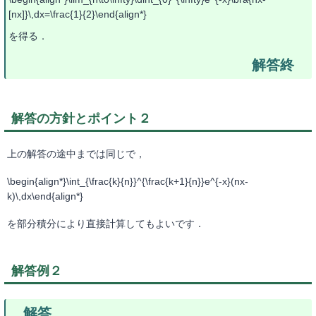
[nx]}\,dx=\frac{1}{2}\end{align*}
を得る．
解答の方針とポイント２
上の解答の途中までは同じで，
\begin{align*}\int_{\frac{k}{n}}^{\frac{k+1}{n}}e^{-x}(nx-
k)\,dx\end{align*}
を部分積分により直接計算してもよいです．
解答例２