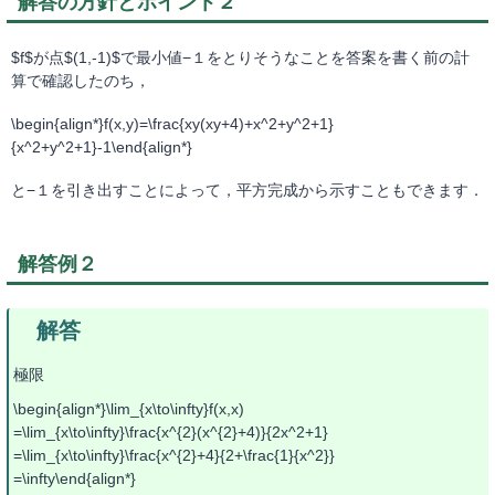
解答の方針とポイント２
$f$が点$(1,-1)$で最小値−１をとりそうなことを答案を書く前の計
算で確認したのち，
\begin{align*}f(x,y)=\frac{xy(xy+4)+x^2+y^2+1}
{x^2+y^2+1}-1\end{align*}
と−１を引き出すことによって，平方完成から示すこともできます．
解答例２
極限
\begin{align*}\lim_{x\to\infty}f(x,x)
=\lim_{x\to\infty}\frac{x^{2}(x^{2}+4)}{2x^2+1}
=\lim_{x\to\infty}\frac{x^{2}+4}{2+\frac{1}{x^2}}
=\infty\end{align*}