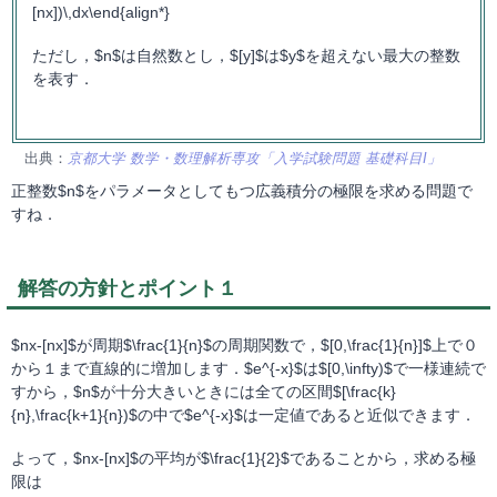
[nx])\,dx\end{align*}
ただし，$n$は自然数とし，$[y]$は$y$を超えない最大の整数
を表す．
出典：
京都大学 数学・数理解析専攻「入学試験問題 基礎科目I」
正整数$n$をパラメータとしてもつ広義積分の極限を求める問題で
すね．
解答の方針とポイント１
$nx-[nx]$が周期$\frac{1}{n}$の周期関数で，$[0,\frac{1}{n}]$上で０
から１まで直線的に増加します．$e^{-x}$は$[0,\infty)$で一様連続で
すから，$n$が十分大きいときには全ての区間$[\frac{k}
{n},\frac{k+1}{n})$の中で$e^{-x}$は一定値であると近似できます．
よって，$nx-[nx]$の平均が$\frac{1}{2}$であることから，求める極
限は