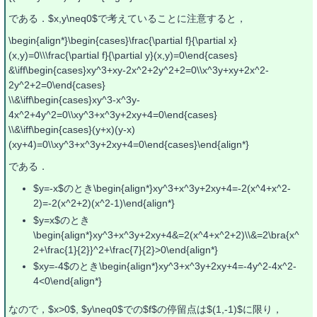
である．$x,y\neq0$で考えていることに注意すると，
\begin{align*}\begin{cases}\frac{\partial f}{\partial x}
(x,y)=0\\\frac{\partial f}{\partial y}(x,y)=0\end{cases}
&\iff\begin{cases}xy^3+xy-2x^2+2y^2+2=0\\x^3y+xy+2x^2-
2y^2+2=0\end{cases}
\\&\iff\begin{cases}xy^3-x^3y-
4x^2+4y^2=0\\xy^3+x^3y+2xy+4=0\end{cases}
\\&\iff\begin{cases}(y+x)(y-x)
(xy+4)=0\\xy^3+x^3y+2xy+4=0\end{cases}\end{align*}
である．
$y=-x$のとき\begin{align*}xy^3+x^3y+2xy+4=-2(x^4+x^2-
2)=-2(x^2+2)(x^2-1)\end{align*}
$y=x$のとき
\begin{align*}xy^3+x^3y+2xy+4&=2(x^4+x^2+2)\\&=2\bra{x^
2+\frac{1}{2}}^2+\frac{7}{2}>0\end{align*}
$xy=-4$のとき\begin{align*}xy^3+x^3y+2xy+4=-4y^2-4x^2-
4<0\end{align*}
なので，$x>0$, $y\neq0$での$f$の停留点は$(1,-1)$に限り，