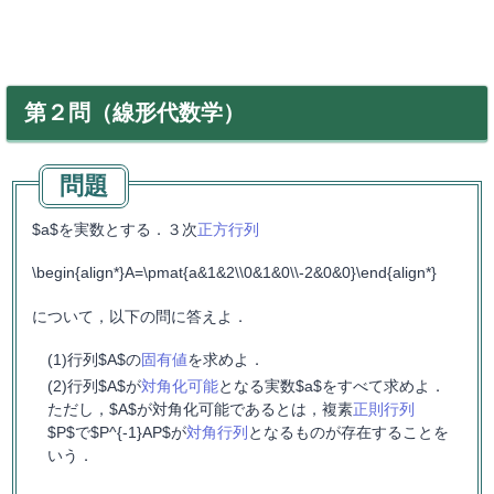
第２問（線形代数学）
$a$を実数とする．３次
正方行列
\begin{align*}A=\pmat{a&1&2\\0&1&0\\-2&0&0}\end{align*}
について，以下の問に答えよ．
行列$A$の
固有値
を求めよ．
行列$A$が
対角化可能
となる実数$a$をすべて求めよ．
ただし，$A$が対角化可能であるとは，複素
正則行列
$P$で$P^{-1}AP$が
対角行列
となるものが存在することを
いう．