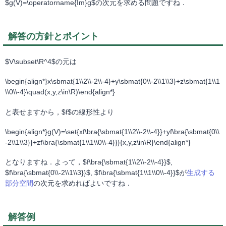
$g(V)=\operatorname{Im}g$の次元を求める問題ですね．
解答の方針とポイント
$V\subset\R^4$の元は
\begin{align*}x\sbmat{1\\2\\-2\\-4}+y\sbmat{0\\-2\\1\\3}+z\sbmat{1\\1
\\0\\-4}\quad(x,y,z\in\R)\end{align*}
と表せますから，$f$の線形性より
\begin{align*}g(V)=\set{xf\bra{\sbmat{1\\2\\-2\\-4}}+yf\bra{\sbmat{0\\
-2\\1\\3}}+zf\bra{\sbmat{1\\1\\0\\-4}}}{x,y,z\in\R}\end{align*}
となりますね．よって，$f\bra{\sbmat{1\\2\\-2\\-4}}$,
$f\bra{\sbmat{0\\-2\\1\\3}}$, $f\bra{\sbmat{1\\1\\0\\-4}}$が
生成する
部分空間
の次元を求めればよいですね．
解答例