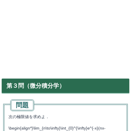
第３問（微分積分学）
次の極限値を求めよ．
\begin{align*}\lim_{n\to\infty}\int_{0}^{\infty}e^{-x}(nx-