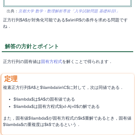
出典：
京都大学 数学・数理解析専攻「入学試験問題 基礎科目I」
正方行列$A$が対角化可能である$a\in\R$の条件を求める問題です
ね．
解答の方針とポイント
正方行列の固有値は
固有方程式
を解くことで得られます．
複素正方行列$A$と$\lambda\in\C$に対して，次は同値である．
$\lambda$は$A$の固有値である
$\lambda$は固有方程式$|xI-A|=0$の解である
また，固有値$\lambda$が固有方程式の$k$重解であるとき，固有値
$\lambda$の重複度は$k$であるという．