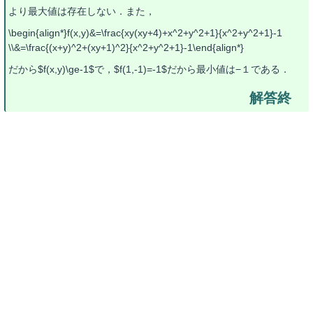
より最大値は存在しない．また，
\begin{align*}f(x,y)&=\frac{xy(xy+4)+x^2+y^2+1}{x^2+y^2+1}-1
\\&=\frac{(x+y)^2+(xy+1)^2}{x^2+y^2+1}-1\end{align*}
だから$f(x,y)\ge-1$で，$f(1,-1)=-1$だから最小値は−１である．