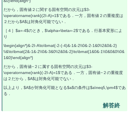
&0}\end{align*}
だから，固有値２に関する固有空間の次元は$3-
\operatorname{rank}(2I-A)=1$である．一方，固有値２の重複度は
２だから$A$は対角化可能でない．
［４］$a=-4$のとき，$\alpha=\beta=-2$である．行基本変形によ
り
\begin{align*}&-2I-A\to\bmat{-2-(-4)&-1&-2\\0&-2-1&0\\2&0&-2}
\\&\to\bmat{2&-1&-2\\0&-3&0\\2&0&-2}\to\bmat{1&0&-1\\0&0&0\\0&
1&0}\end{align*}
だから，固有値−２に属する固有空間の次元は$3-
\operatorname{rank}(-2I-A)=1$である．一方，固有値−２の重複度
は２だから，$A$は対角化可能でない．
以上より，$A$が対角化可能となる$a$の条件は$a\neq5,\pm4$であ
る．