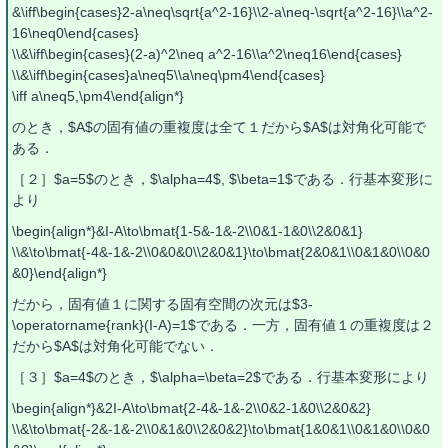
&\iff\begin{cases}2-a\neq\sqrt{a^2-16}\\2-a\neq-\sqrt{a^2-16}\\a^2-
16\neq0\end{cases}
\\&\iff\begin{cases}(2-a)^2\neq a^2-16\\a^2\neq16\end{cases}
\\&\iff\begin{cases}a\neq5\\a\neq\pm4\end{cases}
\iff a\neq5,\pm4\end{align*}
のとき，$A$の固有値の重複度は全て１だから$A$は対角化可能で
ある．
［２］$a=5$のとき，$\alpha=4$, $\beta=1$である．行基本変形に
より
\begin{align*}&I-A\to\bmat{1-5&-1&-2\\0&1-1&0\\2&0&1}
\\&\to\bmat{-4&-1&-2\\0&0&0\\2&0&1}\to\bmat{2&0&1\\0&1&0\\0&0
&0}\end{align*}
だから，固有値１に関する固有空間の次元は$3-
\operatorname{rank}(I-A)=1$である．一方，固有値１の重複度は２
だから$A$は対角化可能でない．
［３］$a=4$のとき，$\alpha=\beta=2$である．行基本変形により
\begin{align*}&2I-A\to\bmat{2-4&-1&-2\\0&2-1&0\\2&0&2}
\\&\to\bmat{-2&-1&-2\\0&1&0\\2&0&2}\to\bmat{1&0&1\\0&1&0\\0&0