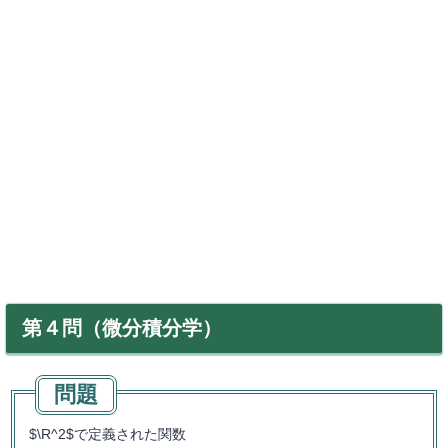
第４問（微分積分学）
$\R^2$で定義された関数