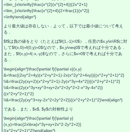
=\lim_{x\to\infty}\frac{x^{2}(x^{2}+4)}{2x^2+1}
=\lim_{x\to\infty}\frac{x^{2}+4}{2+\frac{1}{x^2}}
=\infty\end{align*}
より最大値は存在しない．よって，以下では最小値について考え
る．
$f$は負の値をとり（たとえば$f(1,-1)<0$），任意の$x,y\in\R$に対
して$f(x,0)=f(0,y)=0$なので，$x,y\neq0$で考えれば十分である．
また，$f(x,y)=f(-x,-y)$なので，さらに$x>0$で考えれば十分であ
る．
\begin{align*}\frac{\partial f}{\partial x}(x,y)
&=\frac{(2xy^2+4y)(x^2+y^2+1)-2x(x^2y^2+4xy)}{(x^2+y^2+1)^2}
\\&=\frac{2y(xy+2)(x^2+y^2+1)-2y(x^3y+4x^2)}{(x^2+y^2+1)^2}
\\&=\frac{2y(x^3y+xy^3+xy+2x^2+2y^2+2-x^3y-4x^2)}
{(x^2+y^2+1)^2}
\\&=\frac{2y(xy^3+xy-2x^2+2y^2+2)}{(x^2+y^2+1)^2}\end{align*}
である．また，$x$, $y$の対称性より
\begin{align*}\frac{\partial f}{\partial y}
(x,y)=\frac{2x\bra{x^3y+xy+2x^2-2y^2+2}}
{(x^2+y^2+1)^2}\end{align*}