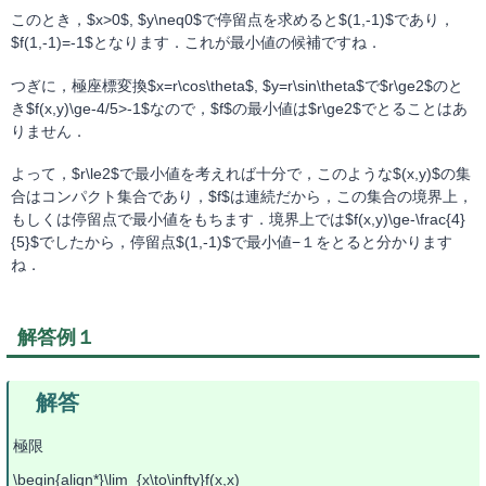
このとき，$x>0$, $y\neq0$で停留点を求めると$(1,-1)$であり，
$f(1,-1)=-1$となります．これが最小値の候補ですね．
つぎに，極座標変換$x=r\cos\theta$, $y=r\sin\theta$で$r\ge2$のと
き$f(x,y)\ge-4/5>-1$なので，$f$の最小値は$r\ge2$でとることはあ
りません．
よって，$r\le2$で最小値を考えれば十分で，このような$(x,y)$の集
合はコンパクト集合であり，$f$は連続だから，この集合の境界上，
もしくは停留点で最小値をもちます．境界上では$f(x,y)\ge-\frac{4}
{5}$でしたから，停留点$(1,-1)$で最小値−１をとると分かります
ね．
解答例１
極限
\begin{align*}\lim_{x\to\infty}f(x,x)