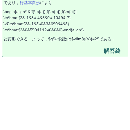
であり，
行基本変形
により
\begin{align*}&[f(\m{a}),f(\m{b}),f(\m{c})]
\to\bmat{2&-1&3\\-4&5&0\\-10&9&-7}
\\&\to\bmat{2&-1&3\\0&3&6\\0&4&8}
\to\bmat{2&0&5\\0&1&2\\0&0&0}\end{align*}
と変形できる．よって，$g$の階数は$\dim{g(V)}=2$である．