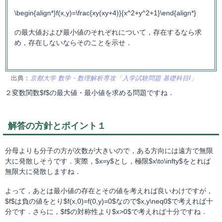
\begin{align*}f(x,y)=\frac{xy(xy+4)}{x^2+y^2+1}\end{align*}
の最大値および最小値のそれぞれについて，存在するなら求
め，存在しないならそのことを示せ．
出典：
京都大学 数学・数理解析専攻「入学試験問題 基礎科目I」
２変数関数$f$の最大値・最小値を求める問題ですね．
解答の方針とポイント１
分母よりも分子の方が次数が大きいので，ある方向には遠方で無限
大に発散しそうです．実際，$x=y$とし，極限$x\to\infty$をとれば
無限大に発散しますね．
よって，あとは最小値の存在とその値を考えれば良いわけですが，
$f$は負の値をとり$f(x,0)=f(0,y)=0$なので$x,y\neq0$で考えれば十
分です．さらに，$f$の対称性より$x>0$で考えれば十分ですね．