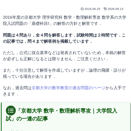
2016.06.25
2026.06.13
2016年度の京都大学 理学研究科 数学・数理解析専攻 数学系の大学
院入試問題の「基礎科目I」の解答の方針と解答です．
問題は４問あり，全４問を解答します．試験時間は２時間です．こ
の記事では，問４まで解答例を掲載しています．
ただし，公式に採点基準などは発表されていないため，本稿の解答
が必ずしも正解になるとは限りません．ご注意ください．
また，十分注意して解答を作成していますが，論理の飛躍・誤りが
残っている場合があります．
なお，過去問は
京都大学の数学教室の過去問題のページ
から入手で
きます．
「京都大学 数学・数理解析専攻｜大学院入
試」の一連の記事