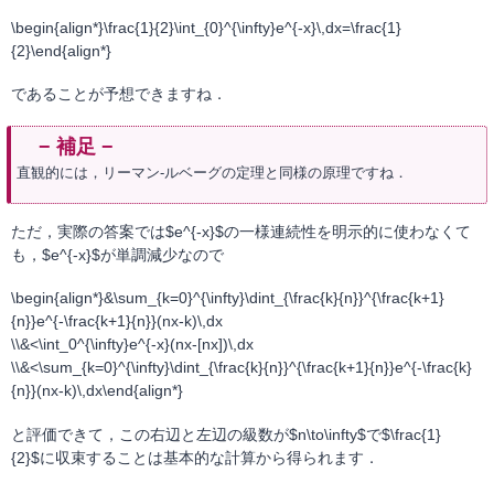
\begin{align*}\frac{1}{2}\int_{0}^{\infty}e^{-x}\,dx=\frac{1}
{2}\end{align*}
であることが予想できますね．
直観的には，リーマン-ルベーグの定理と同様の原理ですね．
ただ，実際の答案では$e^{-x}$の一様連続性を明示的に使わなくて
も，$e^{-x}$が単調減少なので
\begin{align*}&\sum_{k=0}^{\infty}\dint_{\frac{k}{n}}^{\frac{k+1}
{n}}e^{-\frac{k+1}{n}}(nx-k)\,dx
\\&<\int_0^{\infty}e^{-x}(nx-[nx])\,dx
\\&<\sum_{k=0}^{\infty}\dint_{\frac{k}{n}}^{\frac{k+1}{n}}e^{-\frac{k}
{n}}(nx-k)\,dx\end{align*}
と評価できて，この右辺と左辺の級数が$n\to\infty$で$\frac{1}
{2}$に収束することは基本的な計算から得られます．