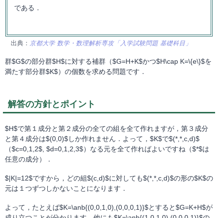
である．
出典：
京都大学 数学・数理解析専攻「入学試験問題 基礎科目」
群$G$の部分群$H$に対する補群（$G=H+K$かつ$H\cap K=\{e\}$を
満たす部分群$K$）の個数を求める問題です．
解答の方針とポイント
$H$で第１成分と第２成分の全ての組を全て作れますが，第３成分
と第４成分は$(0,0)$しか作れません．よって，$K$で$(*,*,c,d)$
（$c=0,1,2$, $d=0,1,2,3$）なる元を全て作ればよいですね（$*$は
任意の成分）．
$|K|=12$ですから，どの組$(c,d)$に対しても$(*,*,c,d)$の形の$K$の
元は１つずつしかないことになります．
よって，たとえば$K=\anb{(0,0,1,0),(0,0,0,1)}$とすると$G=K+H$が
成り立つことが分かります．他にも$K=\anb{(1,0,1,0),(0,0,0,1)}$の