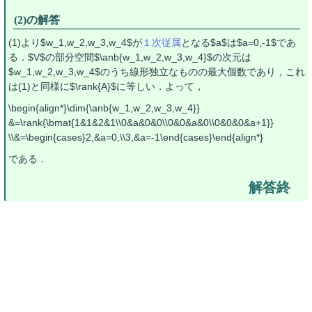
(2)の解答
(1)より$w_1,w_2,w_3,w_4$が
１次従属
となる$a$は$a=0,-1$であ
る．$V$の部分空間$\anb{w_1,w_2,w_3,w_4}$の次元は
$w_1,w_2,w_3,w_4$のうち線形独立なものの最大個数であり，これ
は(1)と同様に$\rank{A}$に等しい．よって，
\begin{align*}\dim{\anb{w_1,w_2,w_3,w_4}}
&=\rank{\bmat{1&1&2&1\\0&a&0&0\\0&0&a&0\\0&0&0&a+1}}
\\&=\begin{cases}2,&a=0,\\3,&a=-1\end{cases}\end{align*}
である．