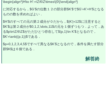
\begin{align*}H\to H’:=\Z/6\Z\times\{0\}\end{align*}
に対応するから，$G’$の位数１２の部分群$K’$で$G’=K’+H’$となる
ものの数を求めればよい．
$H’$のすべての元の第２成分が０だから，$|K’|=12$に注意すると
$K’$は第２成分が$0,1,2,\dots,11$の元を１個ずつもつ．よって，あ
る$p\in\Z/6\Z$がただひとつ存在して$(p,1)\in K’$となるので，
$K’=\anb{(p,1)}$である．
$p=0,1,2,3,4,5$ですべて異なる$K’$となるので，条件を満たす部分
群$K$は６個である．