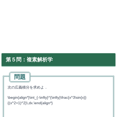
第５問：複素解析学
次の広義積分を求めよ．
\begin{align*}\int_{-\infty}^{\infty}\frac{x^3\sin{x}}
{(x^2+1)^2}\,dx.\end{align*}