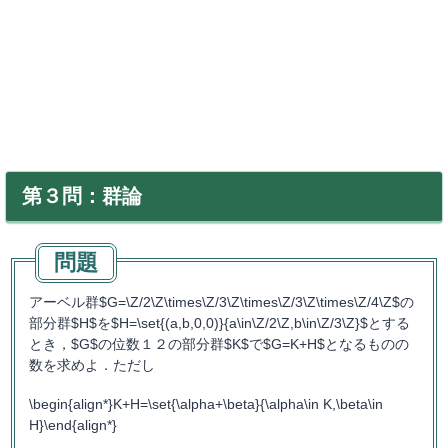
第３問：群論
アーベル群$G=\Z/2\Z\times\Z/3\Z\times\Z/3\Z\times\Z/4\Z$の
部分群$H$を$H=\set{(a,b,0,0)}{a\in\Z/2\Z,b\in\Z/3\Z}$とする
とき，$G$の位数１２の部分群$K$で$G=K+H$となるものの
数を求めよ．ただし
\begin{align*}K+H=\set{\alpha+\beta}{\alpha\in K,\beta\in
H}\end{align*}