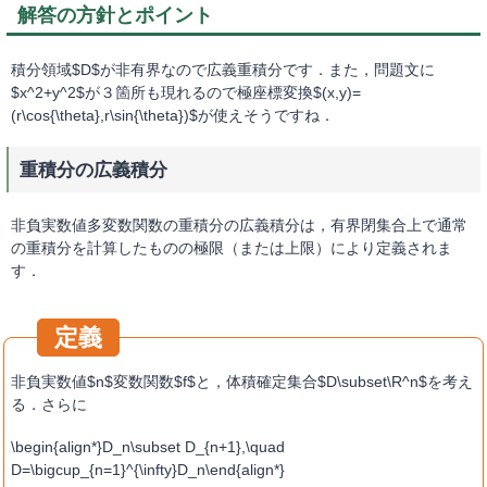
解答の方針とポイント
積分領域$D$が非有界なので広義重積分です．また，問題文に
$x^2+y^2$が３箇所も現れるので極座標変換$(x,y)=
(r\cos{\theta},r\sin{\theta})$が使えそうですね．
重積分の広義積分
非負実数値多変数関数の重積分の広義積分は，有界閉集合上で通常
の重積分を計算したものの極限（または上限）により定義されま
す．
非負実数値$n$変数関数$f$と，体積確定集合$D\subset\R^n$を考え
る．さらに
\begin{align*}D_n\subset D_{n+1},\quad
D=\bigcup_{n=1}^{\infty}D_n\end{align*}