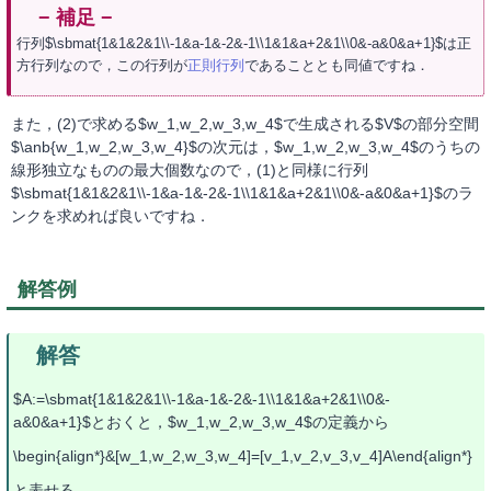
行列$\sbmat{1&1&2&1\\-1&a-1&-2&-1\\1&1&a+2&1\\0&-a&0&a+1}$は正
方行列なので，この行列が
正則行列
であることとも同値ですね．
また，(2)で求める$w_1,w_2,w_3,w_4$で生成される$V$の部分空間
$\anb{w_1,w_2,w_3,w_4}$の次元は，$w_1,w_2,w_3,w_4$のうちの
線形独立なものの最大個数なので，(1)と同様に行列
$\sbmat{1&1&2&1\\-1&a-1&-2&-1\\1&1&a+2&1\\0&-a&0&a+1}$のラ
ンクを求めれば良いですね．
解答例
$A:=\sbmat{1&1&2&1\\-1&a-1&-2&-1\\1&1&a+2&1\\0&-
a&0&a+1}$とおくと，$w_1,w_2,w_3,w_4$の定義から
\begin{align*}&[w_1,w_2,w_3,w_4]=[v_1,v_2,v_3,v_4]A\end{align*}
と表せる．