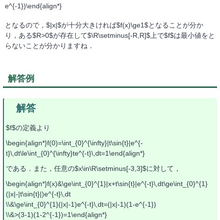
e^{-1})\end{align*}
となるので，$|x|$が十分大きければ$f(x)\ge1$となることが分か
り，ある$R>0$が存在して$\R\setminus[-R,R]$上で$f$は最小値をと
らないことが分かりますね．
解答例
$f$の定義より
\begin{align*}f(0)=\int_{0}^{\infty}|t\sin{t}|e^{-
t}\,dt\le\int_{0}^{\infty}te^{-t}\,dt=1\end{align*}
である．また，任意の$x\in\R\setminus[-3,3]$に対して，
\begin{align*}f(x)&\ge\int_{0}^{1}|x+t\sin{t}|e^{-t}\,dt\ge\int_{0}^{1}
(|x|-|t\sin{t}|)e^{-t}\,dt
\\&\ge\int_{0}^{1}(|x|-1)e^{-t}\,dt=(|x|-1)(1-e^{-1})
\\&>(3-1)(1-2^{-1})=1\end{align*}