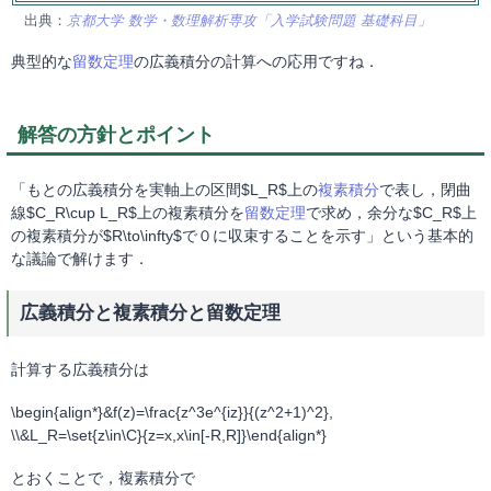
出典：
京都大学 数学・数理解析専攻「入学試験問題 基礎科目」
典型的な
留数定理
の広義積分の計算への応用ですね．
解答の方針とポイント
「もとの広義積分を実軸上の区間$L_R$上の
複素積分
で表し，閉曲
線$C_R\cup L_R$上の複素積分を
留数定理
で求め，余分な$C_R$上
の複素積分が$R\to\infty$で０に収束することを示す」という基本的
な議論で解けます．
広義積分と複素積分と留数定理
計算する広義積分は
\begin{align*}&f(z)=\frac{z^3e^{iz}}{(z^2+1)^2},
\\&L_R=\set{z\in\C}{z=x,x\in[-R,R]}\end{align*}
とおくことで，複素積分で