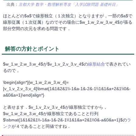
出典：
京都大学 数学・数理解析専攻「入学試験問題 基礎科目」
ほとんどの$a$で線形独立（１次独立）となりますが，一部の$a$で
線形従属（１次従属）なのでその場合に$w_1,w_2,w_3,w_4$が張る
部分空間の次元を求める問題です．
解答の方針とポイント
$w_1,w_2,w_3,w_4$が$v_1,v_2,v_3,v_4$の
線形結合
で表されてい
るので，
\begin{align*}[w_1,w_2,w_3,w_4]=
[v_1,v_2,v_3,v_4]\bmat{1&1&2&1\\-1&a-1&-2&-1\\1&1&a+2&1\\0&-
a&0&a+1}\end{align*}
と表せます．$v_1,v_2,v_3,v_4$が線形独立ですから，
$w_1,w_2,w_3,w_4$が線形独立であることと行列
$\sbmat{1&1&2&1\\-1&a-1&-2&-1\\1&1&a+2&1\\0&-a&0&a+1}$の
ラ
ンク
が４であることと同値ですね．