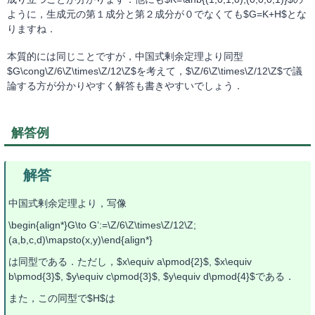
ように，生成元の第１成分と第２成分が０でなくても$G=K+H$とな
りますね．
本質的には同じことですが，中国式剰余定理より同型
$G\cong\Z/6\Z\times\Z/12\Z$を考えて，$\Z/6\Z\times\Z/12\Z$で議
論する方が分かりやすく解答も書きやすいでしょう．
解答例
中国式剰余定理より，写像
\begin{align*}G\to G’:=\Z/6\Z\times\Z/12\Z;
(a,b,c,d)\mapsto(x,y)\end{align*}
は同型である．ただし，$x\equiv a\pmod{2}$, $x\equiv
b\pmod{3}$, $y\equiv c\pmod{3}$, $y\equiv d\pmod{4}$である．
また，この同型で$H$は