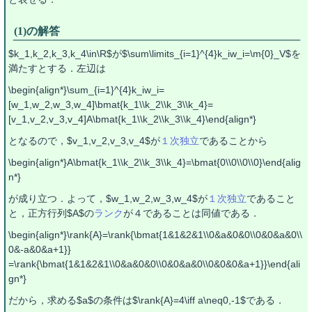
(1)の解答
$k_1,k_2,k_3,k_4\in\R$が$\sum\limits_{i=1}^{4}k_iw_i=\m{0}_V$を
満たすとする．左辺は
\begin{align*}\sum_{i=1}^{4}k_iw_i=
[w_1,w_2,w_3,w_4]\bmat{k_1\\k_2\\k_3\\k_4}=
[v_1,v_2,v_3,v_4]A\bmat{k_1\\k_2\\k_3\\k_4}\end{align*}
となるので，$v_1,v_2,v_3,v_4$が
１次独立
であることから
\begin{align*}A\bmat{k_1\\k_2\\k_3\\k_4}=\bmat{0\\0\\0\\0}\end{alig
n*}
が成り立つ．よって，$w_1,w_2,w_3,w_4$が
１次独立
であること
と，正方行列$A$の
ランク
が４であることは同値である．
\begin{align*}\rank{A}=\rank{\bmat{1&1&2&1\\0&a&0&0\\0&0&a&0\\
0&-a&0&a+1}}
=\rank{\bmat{1&1&2&1\\0&a&0&0\\0&0&a&0\\0&0&0&a+1}}\end{ali
gn*}
だから，求める$a$の条件は$\rank{A}=4\iff a\neq0,-1$である．