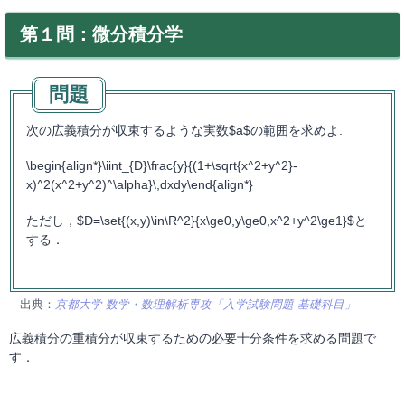
第１問：微分積分学
次の広義積分が収束するような実数$a$の範囲を求めよ.
\begin{align*}\iint_{D}\frac{y}{(1+\sqrt{x^2+y^2}-
x)^2(x^2+y^2)^\alpha}\,dxdy\end{align*}
ただし，$D=\set{(x,y)\in\R^2}{x\ge0,y\ge0,x^2+y^2\ge1}$と
する．
出典：
京都大学 数学・数理解析専攻「入学試験問題 基礎科目」
広義積分の重積分が収束するための必要十分条件を求める問題で
す．