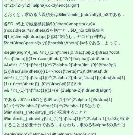
x)^2(x^2+y^2)^\alpha}\,dxdy\end{align*}
とおくと，求める広義積分は$\lim\limits_{n\to\infty}I_n$である．
各$D_n$上で極座標変換$(r,\theta)\mapsto(x,y)=
(r\cos\theta,r\sin\theta)$を施すと，$D_n$は縦線集合
$[1,n]\times[0,\frac{\pi}{2}]$に対応し，ヤコビ行列式は
$\det{\frac{\partial(x,y)}{\partial(r,\theta)}}=r$である．よって，
\begin{align*}I_n&=\int_{[1,n]\times[0,\frac{\pi}{2}]}\frac{r\cdot
r\sin{\theta}}{(1+r-r\cos{\theta})^2r^{2\alpha}}\,drd\theta
\\&=\int_{1}^{n}\frac{1}{r^{2\alpha-2}}\bra{\int_{0}^{\frac{\pi}
{2}}\frac{\sin{\theta}}{(1+r-r\cos{\theta})^2}\,d\theta}\,dr
\\&=\int_{1}^{n}\frac{1}{r^{2\alpha-2}}\bra{-\frac{1}{r}\brc{\frac{1}
{1+r-r\cos{\theta}}}_{0}^{\frac{\pi}{2}}}\,dr
\\&=\int_{1}^{n}\frac{1}{(1+r)r^{2\alpha-2}}\,dr\end{align*}
である．$1\le r$のとき$\frac{1}{2r^{2\alpha-1}}\le\frac{1}
{(1+r)r^{2\alpha-2}}<\frac{1}{r^{2\alpha-1}}$なので，
$\lim\limits_{n\to\infty}I_n$が収束することと
$\lim\limits_{n\to\infty}\int_{1}^{n}\frac{1}{r^{2\alpha-1}}\,dr$が収束
することは必要十分である．すなわち，求める$\alpha$の条件は
\begin{align*}2\alpha-1>1\iff \alpha>1\end{align*}