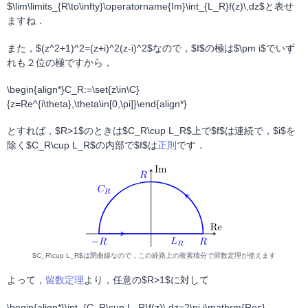
$\lim\limits_{R\to\infty}\operatorname{Im}\int_{L_R}f(z)\,dz$と表せ
ますね．
また，$(z^2+1)^2=(z+i)^2(z-i)^2$なので，$f$の極は$\pm i$でいず
れも２位の極ですから，
\begin{align*}C_R:=\set{z\in\C}
{z=Re^{i\theta},\theta\in[0,\pi]}\end{align*}
とすれば，$R>1$のときは$C_R\cup L_R$上で$f$は連続で，$i$を
除く$C_R\cup L_R$の内部で$f$は
正則
です．
$C_R\cup L_R$は閉曲線なので，この経路上の複素積分で留数定理が使えます
よって，
留数定理
より，任意の$R>1$に対して
\begin{align*}\int_{C_R\cup L_R}f(z)\,dz=2\pi i\mathrm{Res}