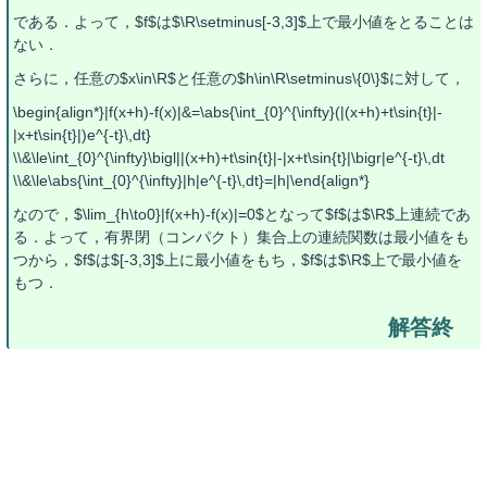
である．よって，$f$は$\R\setminus[-3,3]$上で最小値をとることは
ない．
さらに，任意の$x\in\R$と任意の$h\in\R\setminus\{0\}$に対して，
\begin{align*}|f(x+h)-f(x)|&=\abs{\int_{0}^{\infty}(|(x+h)+t\sin{t}|-
|x+t\sin{t}|)e^{-t}\,dt}
\\&\le\int_{0}^{\infty}\bigl||(x+h)+t\sin{t}|-|x+t\sin{t}|\bigr|e^{-t}\,dt
\\&\le\abs{\int_{0}^{\infty}|h|e^{-t}\,dt}=|h|\end{align*}
なので，$\lim_{h\to0}|f(x+h)-f(x)|=0$となって$f$は$\R$上連続であ
る．よって，有界閉（コンパクト）集合上の連続関数は最小値をも
つから，$f$は$[-3,3]$上に最小値をもち，$f$は$\R$上で最小値を
もつ．