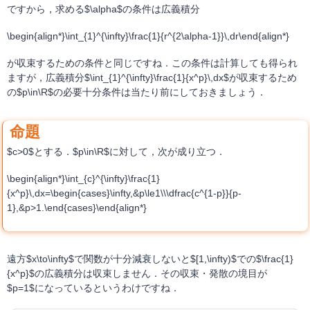
ですから，求める$\alpha$の条件は広義積分
\begin{align*}\int_{1}^{\infty}\frac{1}{r^{2\alpha-1}}\,dr\end{align*}
が収束するための条件と同じですね．この条件は計算しても得られ
ますが，広義積分$\int_{1}^{\infty}\frac{1}{x^p}\,dx$が収束するため
の$p\in\R$の必要十分条件は当たり前にしておきましょう．
$c>0$とする．$p\in\R$に対して，次が成り立つ．
\begin{align*}\int_{c}^{\infty}\frac{1}
{x^p}\,dx=\begin{cases}\infty,&p\le1\\\dfrac{c^{1-p}}{p-
1},&p>1.\end{cases}\end{align*}
遠方$x\to\infty$で関数が十分減衰しないと$[1,\infty)$での$\frac{1}
{x^p}$の広義積分は収束しません．その収束・発散の境目が
$p=1$になっているというわけですね．