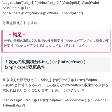
\begin{align*}\int_{1}^{n}\bra{\int_{0}^{\frac{\pi}{2}}\frac{r\cdot
r\sin{\theta}}{(1+r-
r\cos{\theta})^2r^{2\alpha}}\,d\theta}\,dr\end{align*}
と書き換えられますね．
分子の最初の$r$は２次元での極座標変換でのヤコビアンです．積分の変
数変換ではヤコビアンを忘れないように注意しましょう．
１次元の広義積分$\int_{1}^{\infty}\frac{1}
{x^p}\,dx$の収束条件
書き換えた積分はさらに$\int_{1}^{n}\frac{1}{(1+r)r^{2\alpha-
2}}\,dr$と計算できるので，この積分が$n\to\infty$で収束する条件を
求めれば良いことになります．$r$が十分大きいとき
\begin{align*}\frac{1}{(1+r)r^{2\alpha-2}}\approx\frac{1}{r^{2\alpha-
1}}\end{align*}