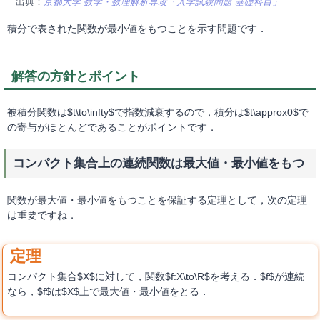
出典：
京都大学 数学・数理解析専攻「入学試験問題 基礎科目」
積分で表された関数が最小値をもつことを示す問題です．
解答の方針とポイント
被積分関数は$t\to\infty$で指数減衰するので，積分は$t\approx0$で
の寄与がほとんどであることがポイントです．
コンパクト集合上の連続関数は最大値・最小値をもつ
関数が最大値・最小値をもつことを保証する定理として，次の定理
は重要ですね．
コンパクト集合$X$に対して，関数$f:X\to\R$を考える．$f$が連続
なら，$f$は$X$上で最大値・最小値をとる．