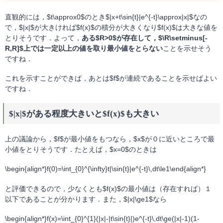
直観的には，$t\approx0$のとき$|x+t\sin{t}|e^{-t}\approx|x|$なの
で，$|x|$が大きければ$f(x)$の積分が大きくなり$f(x)$は大きな値を
とりそうです．よって，
ある$R>0$が存在して，$\R\setminus[-
R,R]$上では一定以上の値を取り最小値をとらない
ことを示せそう
ですね．
これを示すことができば，あとは$f$が連続であることを示せばよい
ですね．
$|x|$がある程度大きいと$f(x)$も大きい
上の議論から，$f$が最小値をもつなら，$x$が０に近いところで最
小値をとりそうです．たとえば，$x=0$のときは
\begin{align*}f(0)=\int_{0}^{\infty}t|\sin{t}|e^{-t}\,dt\le1\end{align*}
と評価できるので，少なくとも$f(x)$の最小値は（存在すれば）１
以下であることが分かります．また，$|x|\ge1$なら
\begin{align*}f(x)=\int_{0}^{1}(|x|-|t\sin{t}|)e^{-t}\,dt\ge(|x|-1)(1-