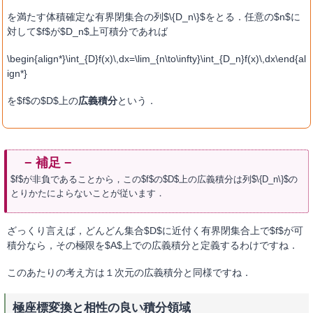
を満たす体積確定な有界閉集合の列$\{D_n\}$をとる．任意の$n$に
対して$f$が$D_n$上可積分であれば
\begin{align*}\int_{D}f(x)\,dx=\lim_{n\to\infty}\int_{D_n}f(x)\,dx\end{al
ign*}
を$f$の$D$上の
広義積分
という．
$f$が非負であることから，この$f$の$D$上の広義積分は列$\{D_n\}$の
とりかたによらないことが従います．
ざっくり言えば，どんどん集合$D$に近付く有界閉集合上で$f$が可
積分なら，その極限を$A$上での広義積分と定義するわけですね．
このあたりの考え方は１次元の広義積分と同様ですね．
極座標変換と相性の良い積分領域