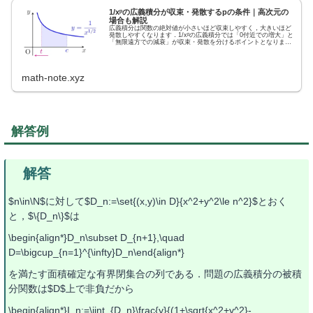
1/xᵖの広義積分が収束・発散するpの条件｜高次元の
場合も解説
広義積分は関数の絶対値が小さいほど収束しやすく，大きいほど
発散しやすくなります．1/xᵖの広義積分では「0付近での増大」と
「無限遠方での減衰」が収束・発散を分けるポイントとなりま
す．
math-note.xyz
解答例
$n\in\N$に対して$D_n:=\set{(x,y)\in D}{x^2+y^2\le n^2}$とおく
と，$\{D_n\}$は
\begin{align*}D_n\subset D_{n+1},\quad
D=\bigcup_{n=1}^{\infty}D_n\end{align*}
を満たす面積確定な有界閉集合の列である．問題の広義積分の被積
分関数は$D$上で非負だから
\begin{align*}I_n:=\iint_{D_n}\frac{y}{(1+\sqrt{x^2+y^2}-