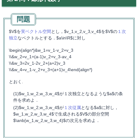
$V$を
実ベクトル空間
とし，$v_1,v_2,v_3,v_4$を$V$の
１次
独立
なベクトルとする．$a\in\R$に対し
\begin{align*}&w_1=v_1-v_2+v_3
\\&w_2=v_1+(a-1)v_2+v_3-av_4
\\&w_3=2v_1-2v_2+(a+2)v_3
\\&w_4=v_1-v_2+v_3+(a+1)v_4\end{align*}
とおく.
$w_1,w_2,w_3,w_4$が１次独立となるような$a$の条
件を求めよ．
$w_1,w_2,w_3,w_4$が
１次従属
となる$a$に対し，
$w_1,w_2,w_3,w_4$で生成される$V$の部分空間
$\anb{w_1,w_2,w_3,w_4}$の次元を求めよ．