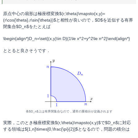
原点中心の扇形は極座標変換$(r,\theta)\mapsto(x,y)=
(r\cos{\theta},r\sin{\theta})$と相性が良いので，$D$を近似する有界
閉集合$D_n$をたとえば
\begin{align*}D_n=\set{(x,y)\in D}{1\le x^2+y^2\le n^2}\end{align*}
ととると良さそうです．
各$D_n$上は有界閉集合なので，通常の重積分が定義されます
実際，このとき極座標変換$(r,\theta)\mapsto(x,y)$で$D_n$に対応
する領域は$[1,n]\times[0,\frac{\pi}{2}]$となるので，問題の積分は