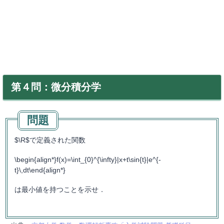
第４問：微分積分学
$\R$で定義された関数
\begin{align*}f(x)=\int_{0}^{\infty}|x+t\sin{t}|e^{-
t}\,dt\end{align*}
は最小値を持つことを示せ．