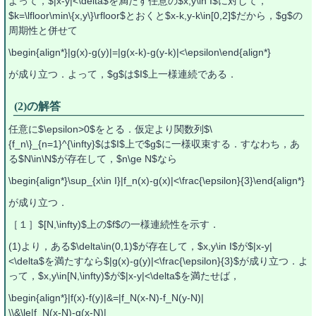
よって，$|x-y|<\delta$を満たす任意の$x,y\in I$に対して，
$k=\lfloor\min\{x,y\}\rfloor$とおくと$x-k,y-k\in[0,2]$だから，$g$の
周期性と併せて
\begin{align*}|g(x)-g(y)|=|g(x-k)-g(y-k)|<\epsilon\end{align*}
が成り立つ．よって，$g$は$I$上一様連続である．
(2)の解答
任意に$\epsilon>0$をとる．仮定より関数列$\
{f_n\}_{n=1}^{\infty}$は$I$上で$g$に一様収束する．すなわち，あ
る$N\in\N$が存在して，$n\ge N$なら
\begin{align*}\sup_{x\in I}|f_n(x)-g(x)|<\frac{\epsilon}{3}\end{align*}
が成り立つ．
［１］$[N,\infty)$上の$f$の一様連続性を示す．
(1)より，ある$\delta\in(0,1)$が存在して，$x,y\in I$が$|x-y|
<\delta$を満たすなら$|g(x)-g(y)|<\frac{\epsilon}{3}$が成り立つ．よ
って，$x,y\in[N,\infty)$が$|x-y|<\delta$を満たせば，
\begin{align*}|f(x)-f(y)|&=|f_N(x-N)-f_N(y-N)|
\\&\le|f_N(x-N)-g(x-N)|