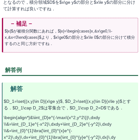
となるので，積分領域$D$を$x\ge y$の部分と$x\le y$の部分に分け
て計算すれば良いですね．
$|x|$が被積分関数にあれば，$|x|=\begin{cases}x,&x\ge0,\\-
x,&x<0\end{cases}$より，$x\ge0$の部分と$x\le 0$の部分に分けて積分
するのと同じ方針ですね．
解答例
$D_1=\set{(x,y)\in D}{x\ge y}$, $D_2=\set{(x,y)\in D}{x\le y}$とす
る．$D_1\cap D_2$は零集合で，$D_1\cup D_2=D$である．
\begin{align*}&\iint_{D}e^{-\max\{x^2,y^2\}}\,dxdy
\\&=\iint_{D_1}e^{-x^2}\,dxdy+\iint_{D_2}e^{-y^2}\,dxdy
\\&=\int_{0}^{1}\bra{\int_{0}^{x}e^{-
x^2}\,dy}\,dx+\int_{0}^{1}\bra{\int_{0}^{y}e^{-y^2}\,dx}\,dy