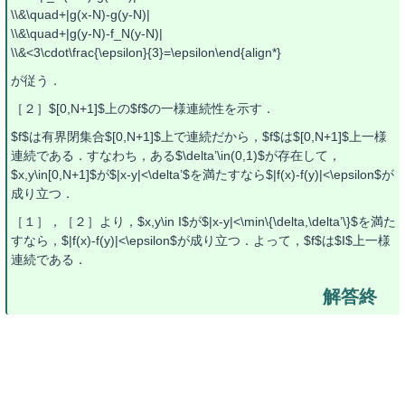
\\&\quad+|g(x-N)-g(y-N)|
\\&\quad+|g(y-N)-f_N(y-N)|
\\&<3\cdot\frac{\epsilon}{3}=\epsilon\end{align*}
が従う．
［２］$[0,N+1]$上の$f$の一様連続性を示す．
$f$は有界閉集合$[0,N+1]$上で連続だから，$f$は$[0,N+1]$上一様
連続である．すなわち，ある$\delta’\in(0,1)$が存在して，
$x,y\in[0,N+1]$が$|x-y|<\delta’$を満たすなら$|f(x)-f(y)|<\epsilon$が
成り立つ．
［１］，［２］より，$x,y\in I$が$|x-y|<\min\{\delta,\delta’\}$を満た
すなら，$|f(x)-f(y)|<\epsilon$が成り立つ．よって，$f$は$I$上一様
連続である．