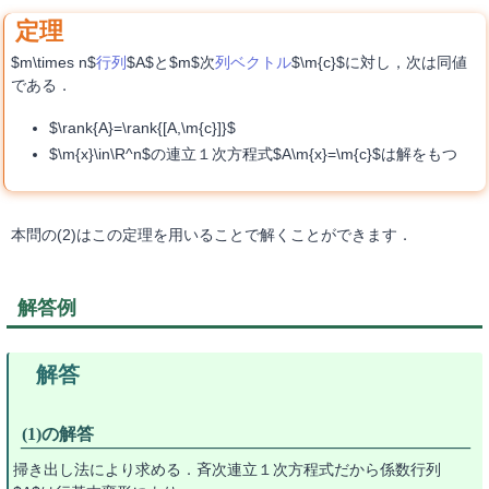
$m\times n$
行列
$A$と$m$次
列ベクトル
$\m{c}$に対し，次は同値
である．
$\rank{A}=\rank{[A,\m{c}]}$
$\m{x}\in\R^n$の連立１次方程式$A\m{x}=\m{c}$は解をもつ
本問の(2)はこの定理を用いることで解くことができます．
解答例
(1)の解答
掃き出し法により求める．斉次連立１次方程式だから係数行列