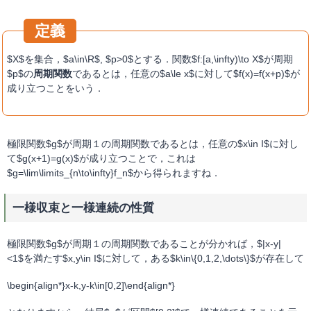
$X$を集合，$a\in\R$, $p>0$とする．関数$f:[a,\infty)\to X$が周期
$p$の
周期関数
であるとは，任意の$a\le x$に対して$f(x)=f(x+p)$が
成り立つことをいう．
極限関数$g$が周期１の周期関数であるとは，任意の$x\in I$に対し
て$g(x+1)=g(x)$が成り立つことで，これは
$g=\lim\limits_{n\to\infty}f_n$から得られますね．
一様収束と一様連続の性質
極限関数$g$が周期１の周期関数であることが分かれば，$|x-y|
<1$を満たす$x,y\in I$に対して，ある$k\in\{0,1,2,\dots\}$が存在して
\begin{align*}x-k,y-k\in[0,2]\end{align*}