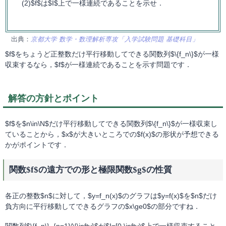
$f$は$I$上で一様連続であることを示せ．
出典：
京都大学 数学・数理解析専攻「入学試験問題 基礎科目」
$f$をちょうど正整数だけ平行移動してできる関数列$\{f_n\}$が一様
収束するなら，$f$が一様連続であることを示す問題です．
解答の方針とポイント
$f$を$n\in\N$だけ平行移動してできる関数列$\{f_n\}$が一様収束し
ていることから，$x$が大きいところでの$f(x)$の形状が予想できる
かがポイントです．
関数$f$の遠方での形と極限関数$g$の性質
各正の整数$n$に対して，$y=f_n(x)$のグラフは$y=f(x)$を$n$だけ
負方向に平行移動してできるグラフの$x\ge0$の部分ですね．