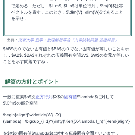
で定める．ただし，$I_m$, $I_n$は単位行列，$\m{0}$は零
ベクトルを表す．このとき，$\dim{V}=\dim{W}$であること
を示せ．
出典：
京都大学 数学・数理解析専攻「入学試験問題 基礎科目」
$AB$の０でない固有値と$BA$の０でない固有値が等しいことを示
し，$AB$, $BA$それぞれの広義固有空間$V$, $W$の次元が等しい
ことを示す問題ですね．
解答の方針とポイント
一般に複素$n$次
正方行列
$X$の
固有値
$\lambda$に対して，
$\C^n$の部分空間
\begin{align*}\widetilde{W}_{X}
(\lambda):=\bigcup_{i=1}^{\infty}\Ker{(X-\lambda I_n)^i}\end{align*}
を$X$の固有値$\lambda$に対する広義固有空間といいます．