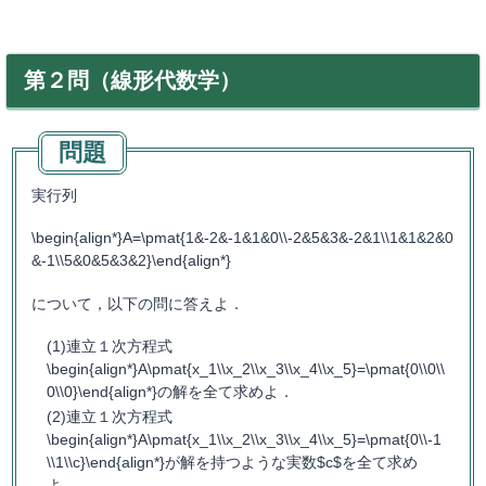
第２問（線形代数学）
実行列
\begin{align*}A=\pmat{1&-2&-1&1&0\\-2&5&3&-2&1\\1&1&2&0
&-1\\5&0&5&3&2}\end{align*}
について，以下の問に答えよ．
連立１次方程式
\begin{align*}A\pmat{x_1\\x_2\\x_3\\x_4\\x_5}=\pmat{0\\0\\
0\\0}\end{align*}の解を全て求めよ．
連立１次方程式
\begin{align*}A\pmat{x_1\\x_2\\x_3\\x_4\\x_5}=\pmat{0\\-1
\\1\\c}\end{align*}が解を持つような実数$c$を全て求め
よ．