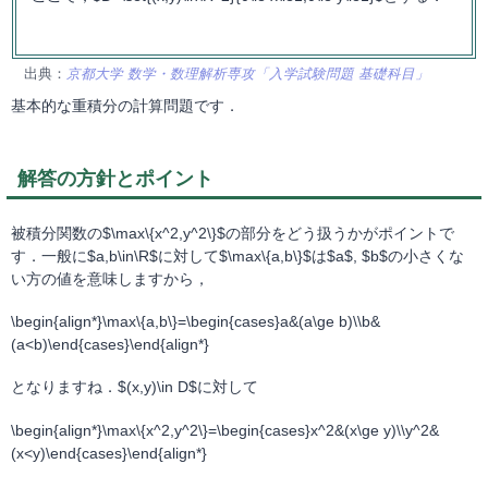
出典：
京都大学 数学・数理解析専攻「入学試験問題 基礎科目」
基本的な重積分の計算問題です．
解答の方針とポイント
被積分関数の$\max\{x^2,y^2\}$の部分をどう扱うかがポイントで
す．一般に$a,b\in\R$に対して$\max\{a,b\}$は$a$, $b$の小さくな
い方の値を意味しますから，
\begin{align*}\max\{a,b\}=\begin{cases}a&(a\ge b)\\b&
(a<b)\end{cases}\end{align*}
となりますね．$(x,y)\in D$に対して
\begin{align*}\max\{x^2,y^2\}=\begin{cases}x^2&(x\ge y)\\y^2&
(x<y)\end{cases}\end{align*}