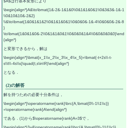
$A$は行基本変形により
\begin{align*}A&\to\bmat{1&-2&-1&1&0\\0&1&1&0&1\\0&3&3&-1&-1
\\0&10&10&-2&2}
\\&\to\bmat{1&0&1&1&2\\0&1&1&0&1\\0&0&0&-1&-4\\0&0&0&-2&-8
}
\to\bmat{1&0&1&0&-2\\0&1&1&0&1\\0&0&0&1&4\\0&0&0&0&0}\end
{align*}
と変形できるから，解は
\begin{align*}\bmat{x_1\\x_2\\x_3\\x_4\\x_5}=\bmat{-t+2s\\-t-
s\\t\\-4s\\s}\quad(t,s\in\R)\end{align*}
となる．
(2)の解答
解を持つための必要十分条件は，
\begin{align*}\operatorname{rank}\brc{A,\bmat{0\\-1\\1\\c}}
=\operatorname{rank}A\end{align*}
である．(1)から$\operatorname{rank}A=3$で，
\begin{align*}3=&\operatorname{rank}\brc{A,\bmat{0\\-1\\1\\c}}