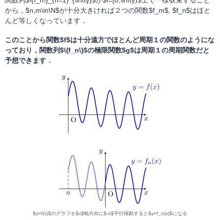
関数列$\{f_n\}_{n=1}^{\infty}$が$I=[0,\infty)$上で一様収束すること
から，$n,m\in\N$が十分大きければ２つの関数$f_m$, $f_n$はほと
んど等しくなっています．
このことから関数$f$は十分遠方でほとんど周期１の関数のようにな
っており，関数列$\{f_n\}$の極限関数$g$は周期１の周期関数だと
予想できます．
$y=f(x)$のグラフを$x$軸方向に$-n$平行移動すると$y=f_n(x)$になる