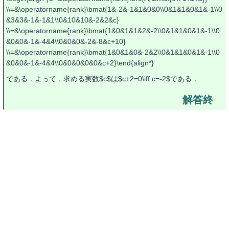
\\=&\operatorname{rank}\bmat{1&-2&-1&1&0&0\\0&1&1&0&1&-1\\0
&3&3&-1&-1&1\\0&10&10&-2&2&c}
\\=&\operatorname{rank}\bmat{1&0&1&1&2&-2\\0&1&1&0&1&-1\\0
&0&0&-1&-4&4\\0&0&0&-2&-8&c+10}
\\=&\operatorname{rank}\bmat{1&0&1&0&-2&2\\0&1&1&0&1&-1\\0
&0&0&-1&-4&4\\0&0&0&0&0&c+2}\end{align*}
である．よって，求める実数$c$は$c+2=0\iff c=-2$である．