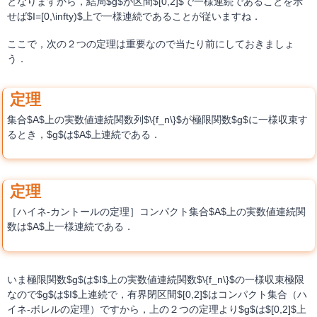
となりますから，結局$g$が区間$[0,2]$で一様連続であることを示
せば$I=[0,\infty)$上で一様連続であることが従いますね．
ここで，次の２つの定理は重要なので当たり前にしておきましょ
う．
集合$A$上の実数値連続関数列$\{f_n\}$が極限関数$g$に一様収束す
るとき，$g$は$A$上連続である．
［ハイネ-カントールの定理］コンパクト集合$A$上の実数値連続関
数は$A$上一様連続である．
いま極限関数$g$は$I$上の実数値連続関数$\{f_n\}$の一様収束極限
なので$g$は$I$上連続で，有界閉区間$[0,2]$はコンパクト集合（ハ
イネ-ボレルの定理）ですから，上の２つの定理より$g$は$[0,2]$上