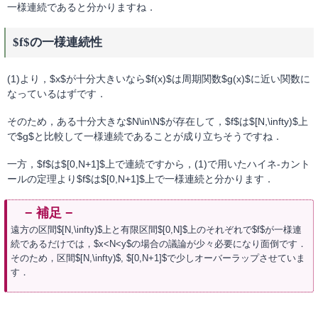
一様連続であると分かりますね．
$f$の一様連続性
(1)より，$x$が十分大きいなら$f(x)$は周期関数$g(x)$に近い関数に
なっているはずです．
そのため，ある十分大きな$N\in\N$が存在して，$f$は$[N,\infty)$上
で$g$と比較して一様連続であることが成り立ちそうですね．
一方，$f$は$[0,N+1]$上で連続ですから，(1)で用いたハイネ-カント
ールの定理より$f$は$[0,N+1]$上で一様連続と分かります．
遠方の区間$[N,\infty)$上と有限区間$[0,N]$上のそれぞれで$f$が一様連
続であるだけでは，$x<N<y$の場合の議論が少々必要になり面倒です．
そのため，区間$[N,\infty)$, $[0,N+1]$で少しオーバーラップさせていま
す．