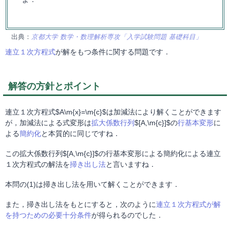
出典：
京都大学 数学・数理解析専攻「入学試験問題 基礎科目」
連立１次方程式
が解をもつ条件に関する問題です．
解答の方針とポイント
連立１次方程式$A\m{x}=\m{c}$は加減法により解くことができます
が，加減法による式変形は
拡大係数行列
$[A,\m{c}]$の
行基本変形
に
よる
簡約化
と本質的に同じですね．
この拡大係数行列$[A,\m{c}]$の行基本変形による簡約化による連立
１次方程式の解法を
掃き出し法
と言いますね．
本問の(1)は掃き出し法を用いて解くことができます．
また，掃き出し法をもとにすると，次のように
連立１次方程式が解
を持つための必要十分条件
が得られるのでした．