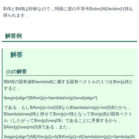
$V$と$W$は対称なので，同様に逆の不等号$\dim{W}\le\dim{V}$も
得られます．
解答例
(1)の解答
$BA$の固有値$\lambda$に属する固有ベクトルの１つを$\m{p}$と
すると，
\begin{align*}BA\m{p}=\lambda\m{p}\end{align*}
である．もし$A\m{p}=\m{0}$なら$\lambda\m{p}=\m{0}$だから，
$\lambda\neq0$と併せて$\m{p}=0$となって$\m{p}$が固有ベクト
ル（したがって$\m{p}\neq0$）であることに矛盾するから，
$A\m{p}\neq\m{0}$である．また，
\begin{align*}AB(A\m{p})=A(BA\m{p})=A(\lambda\m{p})=\lambda(A\