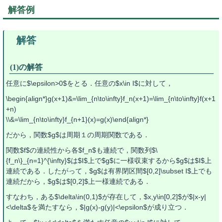
解答例
(1)の解答
任意に$\epsilon>0$をとる．任意の$x\in I$に対して，
\begin{align*}g(x+1)&=\lim_{n\to\infty}f_n(x+1)=\lim_{n\to\infty}f(x+1
+n)
\\&=\lim_{n\to\infty}f_{n+1}(x)=g(x)\end{align*}
だから，関数$g$は周期１の周期関数である．
関数$f$の連続性から各$f_n$も連続で，関数列$\
{f_n\}_{n=1}^{\infty}$は$I$上で$g$に一様収束するから$g$は$I$上
連続である．したがって，$g$は有界閉区間$[0,2]\subset I$上でも
連続だから，$g$は$[0,2]$上一様連続である．
すなわち，ある$\delta\in(0,1)$が存在して，$x,y\in[0,2]$が$|x-y|
<\delta$を満たすなら，$|g(x)-g(y)|<\epsilon$が成り立つ．