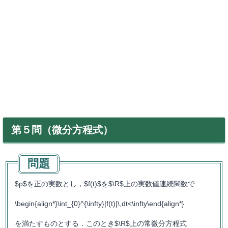
第５問（微分方程式）
$p$を正の実数とし，$f(t)$を$\R$上の実数値連続関数で
\begin{align*}\int_{0}^{\infty}|f(t)|\,dt<\infty\end{align*}
を満たすものとする．このとき$\R$上の常微分方程式