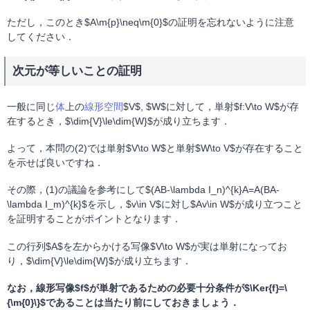
ただし，このとき$A\m{p}\neq\m{0}$の証明を忘れないように注意
してください．
次元が等しいことの証明
一般に同じ
体
上の
線形空間
$V$, $W$に対して，単射$f:V\to W$が存
在するとき，$\dim{V}\le\dim{W}$が成り立ちます．
よって，本問の(2)では単射$V\to W$と単射$W\to V$が存在すること
を示せば良いですね．
その際，(1)の議論を参考にして$(AB-\lambda I_n)^{k}A=A(BA-
\lambda I_m)^{k}$を示し，$v\in V$に対し$Av\in W$が成り立つこと
を証明することがポイントとなります．
この行列$A$を左からかける写像$V\to W$が実は単射になってお
り，$\dim{V}\le\dim{W}$が成り立ちます．
なお，線形写像$f$が単射であるための必要十分条件が$\Ker{f}=\
{\m{0}\}$であることは当たり前にしておきましょう．