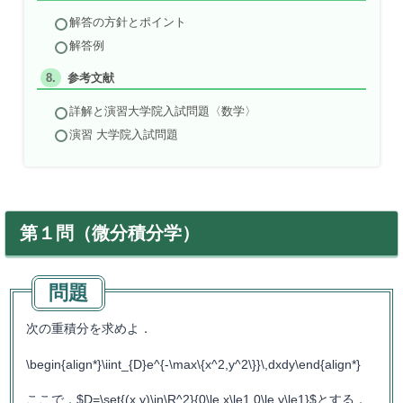
解答の方針とポイント
解答例
参考文献
詳解と演習大学院入試問題〈数学〉
演習 大学院入試問題
第１問（微分積分学）
次の重積分を求めよ．
\begin{align*}\iint_{D}e^{-\max\{x^2,y^2\}}\,dxdy\end{align*}
ここで，$D=\set{(x,y)\in\R^2}{0\le x\le1,0\le y\le1}$とする．