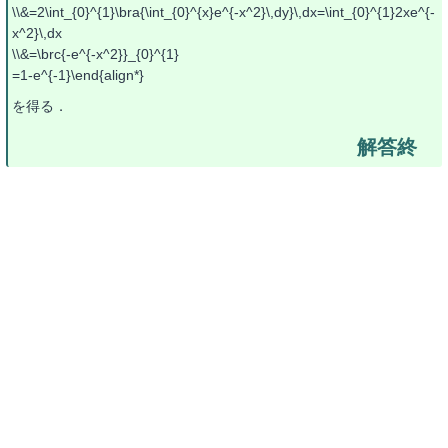
\\&=2\int_{0}^{1}\bra{\int_{0}^{x}e^{-x^2}\,dy}\,dx=\int_{0}^{1}2xe^{-
x^2}\,dx
\\&=\brc{-e^{-x^2}}_{0}^{1}
=1-e^{-1}\end{align*}
を得る．