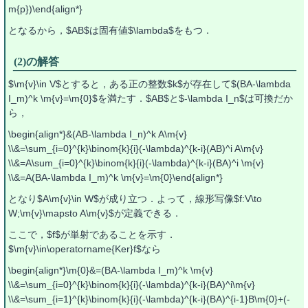
m{p})\end{align*}
となるから，$AB$は固有値$\lambda$をもつ．
(2)の解答
$\m{v}\in V$とすると，ある正の整数$k$が存在して$(BA-\lambda
I_m)^k \m{v}=\m{0}$を満たす．$AB$と$-\lambda I_n$は可換だか
ら，
\begin{align*}&(AB-\lambda I_n)^k A\m{v}
\\&=\sum_{i=0}^{k}\binom{k}{i}(-\lambda)^{k-i}(AB)^i A\m{v}
\\&=A\sum_{i=0}^{k}\binom{k}{i}(-\lambda)^{k-i}(BA)^i \m{v}
\\&=A(BA-\lambda I_m)^k \m{v}=\m{0}\end{align*}
となり$A\m{v}\in W$が成り立つ．よって，線形写像$f:V\to
W;\m{v}\mapsto A\m{v}$が定義できる．
ここで，$f$が単射であることを示す．
$\m{v}\in\operatorname{Ker}f$なら
\begin{align*}\m{0}&=(BA-\lambda I_m)^k \m{v}
\\&=\sum_{i=0}^{k}\binom{k}{i}(-\lambda)^{k-i}(BA)^i\m{v}
\\&=\sum_{i=1}^{k}\binom{k}{i}(-\lambda)^{k-i}(BA)^{i-1}B\m{0}+(-