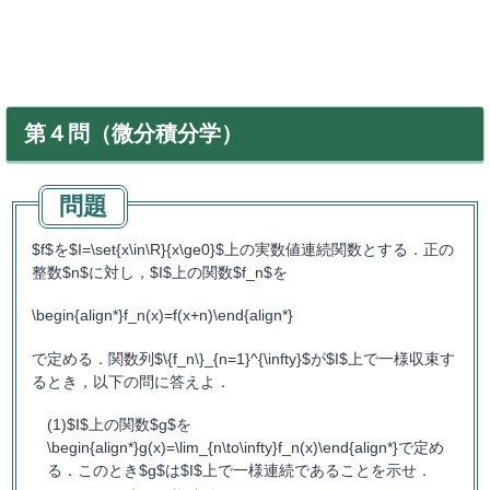
第４問（微分積分学）
$f$を$I=\set{x\in\R}{x\ge0}$上の実数値連続関数とする．正の
整数$n$に対し，$I$上の関数$f_n$を
\begin{align*}f_n(x)=f(x+n)\end{align*}
で定める．関数列$\{f_n\}_{n=1}^{\infty}$が$I$上で一様収束す
るとき，以下の問に答えよ．
$I$上の関数$g$を
\begin{align*}g(x)=\lim_{n\to\infty}f_n(x)\end{align*}で定め
る．このとき$g$は$I$上で一様連続であることを示せ．