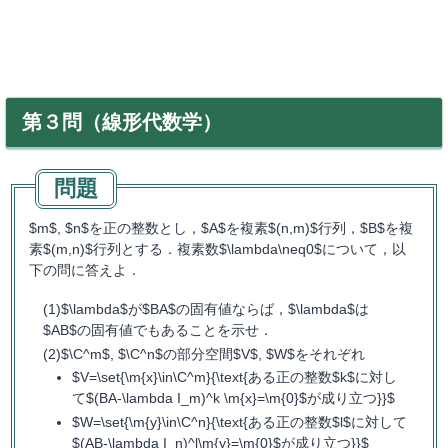
第３問（線形代数学）
$m$, $n$を正の整数とし，$A$を複素$(n,m)$行列，$B$を複
素$(m,n)$行列とする．複素数$\lambda\neq0$について，以
下の問に答えよ．
$\lambda$が$BA$の固有値ならば，$\lambda$は
$AB$の固有値でもあることを示せ．
$\C^m$, $\C^n$の部分空間$V$, $W$をそれぞれ
$V=\set{\m{x}\in\C^m}{\text{ある正の整数$k$に対し
て$(BA-\lambda I_m)^k \m{x}=\m{0}$が成り立つ}}$
$W=\set{\m{y}\in\C^n}{\text{ある正の整数$l$に対して
$(AB-\lambda I_n)^l\m{y}=\m{0}$が成り立つ}}$