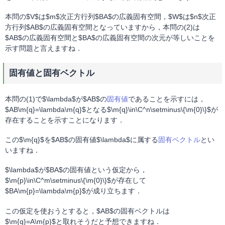
本問の$V$は$m$次正方行列$BA$の広義固有空間，$W$は$n$次正
方行列$AB$の広義固有空間となっていますから，本問の(2)は
$AB$の広義固有空間と$BA$の広義固有空間の次元が等しいことを
示す問題と言えますね．
固有値と固有ベクトル
本問の(1)で$\lambda$が$AB$の
固有値
であることを示すには，
$AB\m{q}=\lambda\m{q}$となる$\m{q}\in\C^n\setminus\{\m{0}\}$が
存在することを示すことになります．
この$\m{q}$を$AB$の固有値$\lambda$に属する
固有ベクトル
とい
いますね．
$\lambda$が$BA$の固有値という仮定から，
$\m{p}\in\C^m\setminus\{\m{0}\}$が存在して
$BA\m{p}=\lambda\m{p}$が成り立ちます．
この仮定を使おうとすると，$AB$の固有ベクトルは
$\m{q}=A\m{p}$と取れそうだと予想できますね．