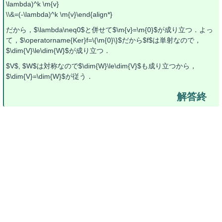
\lambda)^k \m{v}
\\&=(-\lambda)^k \m{v}\end{align*}
だから，$\lambda\neq0$と併せて$\m{v}=\m{0}$が成り立つ．よっ
て，$\operatorname{Ker}f=\{\m{0}\}$だから$f$は単射なので，
$\dim{V}\le\dim{W}$が成り立つ．
$V$, $W$は対称なので$\dim{W}\le\dim{V}$も成り立つから，
$\dim{V}=\dim{W}$が従う．