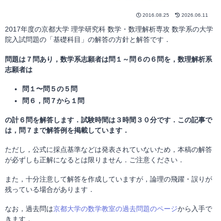
2016.08.25
2026.06.11
2017年度の京都大学 理学研究科 数学・数理解析専攻 数学系の大学
院入試問題の「基礎科目」の解答の方針と解答です．
問題は７問あり，数学系志願者は問１～問６の６問を，数理解析系
志願者は
問１〜問５の５問
問６，問７から１問
の計６問を解答します．試験時間は３時間３０分です．この記事で
は，問７まで解答例を掲載しています．
ただし，公式に採点基準などは発表されていないため，本稿の解答
が必ずしも正解になるとは限りません．ご注意ください．
また，十分注意して解答を作成していますが，論理の飛躍・誤りが
残っている場合があります．
なお，過去問は
京都大学の数学教室の過去問題のページ
から入手で
きます．