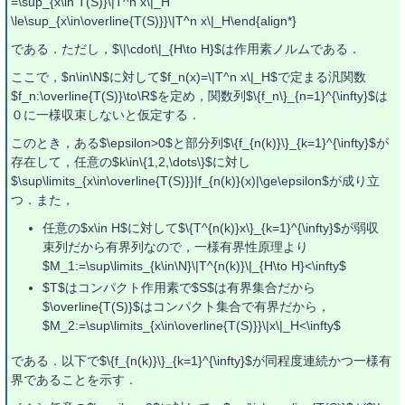
=\sup_{x\in T(S)}\|T^n x\|_H
\le\sup_{x\in\overline{T(S)}}\|T^n x\|_H\end{align*}
である．ただし，$\|\cdot\|_{H\to H}$は作用素ノルムである．
ここで，$n\in\N$に対して$f_n(x)=\|T^n x\|_H$で定まる汎関数
$f_n:\overline{T(S)}\to\R$を定め，関数列$\{f_n\}_{n=1}^{\infty}$は
０に一様収束しないと仮定する．
このとき，ある$\epsilon>0$と部分列$\{f_{n(k)}\}_{k=1}^{\infty}$が
存在して，任意の$k\in\{1,2,\dots\}$に対し
$\sup\limits_{x\in\overline{T(S)}}|f_{n(k)}(x)|\ge\epsilon$が成り立
つ．また，
任意の$x\in H$に対して$\{T^{n(k)}x\}_{k=1}^{\infty}$が弱収
束列だから有界列なので，一様有界性原理より
$M_1:=\sup\limits_{k\in\N}\|T^{n(k)}\|_{H\to H}<\infty$
$T$はコンパクト作用素で$S$は有界集合だから
$\overline{T(S)}$はコンパクト集合で有界だから，
$M_2:=\sup\limits_{x\in\overline{T(S)}}\|x\|_H<\infty$
である．以下で$\{f_{n(k)}\}_{k=1}^{\infty}$が同程度連続かつ一様有
界であることを示す．