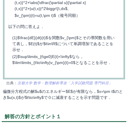
(t,x)}^2+\abs{\dfrac{\partial u}{\partial x}
(t,x)}^2+|u(t,x)|^2\biggr\}\,dx$,
$v_{\pm}(t)=u(t,\pm t)$（複号同順）
以下の問に答えよ．
$\frac{dE}{dt}(t)$を関数$v_{\pm}$とその導関数を用い
て表し，$E(t)$が$t\in\R$について単調増加であることを
示せ．
$\sup\limits_{t\ge0}E(t)<\infty$なら，
$\lim\limits_{t\to\infty}v_{\pm}(t)=0$となることを示せ．
出典：
京都大学 数学・数理解析専攻「入学試験問題 専門科目」
偏微分方程式の解$u$のエネルギー$E$が有限なら，$x=\pm t$のと
き$u(x,t)$が$t\to\infty$で０に減衰することを示す問題です．
解答の方針とポイント１