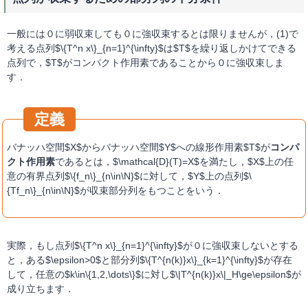
一般には０に弱収束しても０に強収束するとは限りませんが，(1)で
考える点列$\{T^n x\}_{n=1}^{\infty}$は$T$を繰り返しかけてできる
点列で，$T$がコンパクト作用素であることから０に強収束しま
す．
バナッハ空間$X$からバナッハ空間$Y$への線形作用素$T$が
コンパ
クト作用素
であるとは，$\mathcal{D}(T)=X$を満たし，$X$上の任
意の有界点列$\{f_n\}_{n\in\N}$に対して，$Y$上の点列$\
{Tf_n\}_{n\in\N}$が収束部分列をもつことをいう．
実際，もし点列$\{T^n x\}_{n=1}^{\infty}$が０に強収束しないとする
と，ある$\epsilon>0$と部分列$\{T^{n(k)}x\}_{k=1}^{\infty}$が存在
して，任意の$k\in\{1,2,\dots\}$に対し$\|T^{n(k)}x\|_H\ge\epsilon$が
成り立ちます．