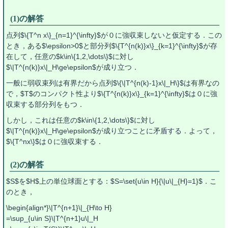
(1)の解答
点列$\{T^n x\}_{n=1}^{\infty}$が０に強収束しないと仮定する．この
とき，ある$\epsilon>0$と部分列$\{T^{n(k)}x\}_{k=1}^{\infty}$が存
在して，任意の$k\in\{1,2,\dots\}$に対し
$\|T^{n(k)}x\|_H\ge\epsilon$が成り立つ．
一般に弱収束列は有界だから点列$\{\|T^{n(k)-1}x\|_H\}$は有界なの
で，$T$のコンパクト性より$\{T^{n(k)}x\}_{k=1}^{\infty}$は０に強
収束する部分列をもつ．
しかし，これは任意の$k\in\{1,2,\dots\}$に対し
$\|T^{n(k)}x\|_H\ge\epsilon$が成り立つことに矛盾する．よって，
$\{T^nx\}$は０に強収束する．
(2)の解答
$S$を$H$上の単位球面とする：$S=\set{u\in H}{\|u\|_{H}=1}$．こ
のとき，
\begin{align*}\|T^{n+1}\|_{H\to H}
=\sup_{u\in S}\|T^{n+1}u\|_H