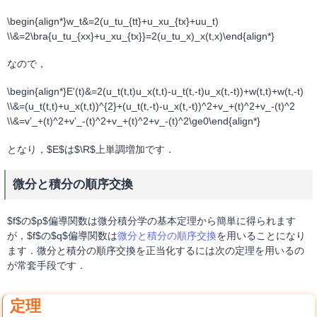
\begin{align*}w_t&=2(u_tu_{tt}+u_xu_{tx}+uu_t)
\\&=2\bra{u_tu_{xx}+u_xu_{tx}}=2(u_tu_x)_x(t,x)\end{align*}
なので，
\begin{align*}E'(t)&=2(u_t(t,t)u_x(t,t)-u_t(t,-t)u_x(t,-t))+w(t,t)+w(t,-t)
\\&=(u_t(t,t)+u_x(t,t))^{2}+(u_t(t,-t)-u_x(t,-t))^2+v_+(t)^2+v_-(t)^2
\\&=v’_+(t)^2+v’_-(t)^2+v_+(t)^2+v_-(t)^2\ge0\end{align*}
となり，$E$は$\R$上単調増加です．
微分と積分の順序交換
$f$の$p$偏導関数は微分積分学の基本定理から簡単に得られます
が，$f$の$q$偏導関数は
微分と積分の順序交換
を用いることになり
ます．微分と積分の順序交換を正当化するには次の定理を用いるの
が常套手段です．