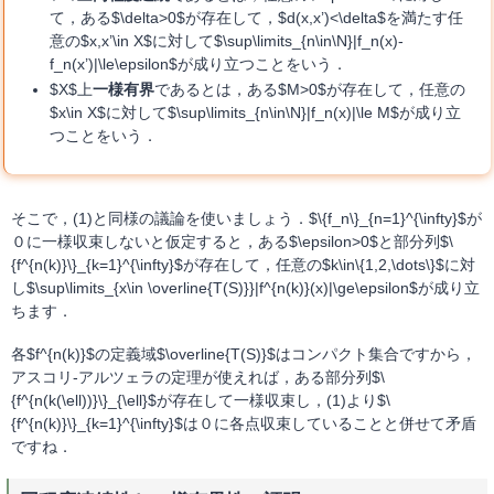
て，ある$\delta>0$が存在して，$d(x,x’)<\delta$を満たす任
意の$x,x’\in X$に対して$\sup\limits_{n\in\N}|f_n(x)-
f_n(x’)|\le\epsilon$が成り立つことをいう．
$X$上
一様有界
であるとは，ある$M>0$が存在して，任意の
$x\in X$に対して$\sup\limits_{n\in\N}|f_n(x)|\le M$が成り立
つことをいう．
そこで，(1)と同様の議論を使いましょう．$\{f_n\}_{n=1}^{\infty}$が
０に一様収束しないと仮定すると，ある$\epsilon>0$と部分列$\
{f^{n(k)}\}_{k=1}^{\infty}$が存在して，任意の$k\in\{1,2,\dots\}$に対
し$\sup\limits_{x\in \overline{T(S)}}|f^{n(k)}(x)|\ge\epsilon$が成り立
ちます．
各$f^{n(k)}$の定義域$\overline{T(S)}$はコンパクト集合ですから，
アスコリ-アルツェラの定理が使えれば，ある部分列$\
{f^{n(k(\ell))}\}_{\ell}$が存在して一様収束し，(1)より$\
{f^{n(k)}\}_{k=1}^{\infty}$は０に各点収束していることと併せて矛盾
ですね．