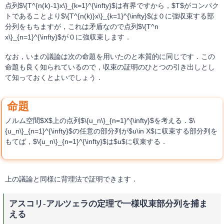
点列$\{T^{n(k)-1}x\}_{k=1}^{\infty}$は有界ですから，$T$がコンパク
トであることより$\{T^{n(k)}x\}_{k=1}^{\infty}$は０に強収束する部
分列をもちますが，これは矛盾なので点列$\{T^n
x\}_{n=1}^{\infty}$が０に強収束します．
なお，いまの議論は次の命題を用いたのと本質的に同じです．この
命題も良く知られているので，収束の証明のひとつの引き出しとし
て知っておくとよいでしょう．
ノルム空間$X$上の点列$\{u_n\}_{n=1}^{\infty}$を考える．$\
{u_n\}_{n=1}^{\infty}$の任意の部分列が$u\in X$に収束する部分列を
もてば，$\{u_n\}_{n=1}^{\infty}$は$u$に収束する．
上の議論と同様に背理法で証明できます．
アスコリ-アルツェラの定理で一様収束部分列を捕ま
える