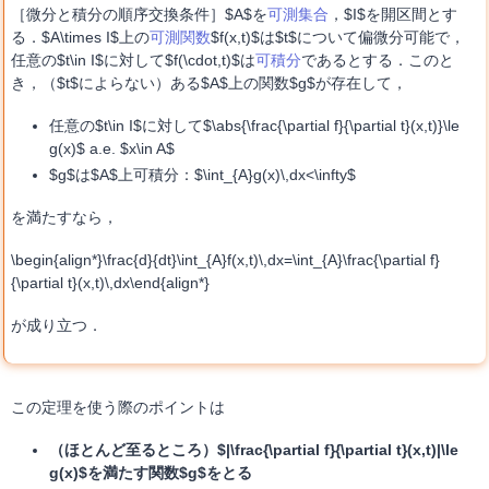
［微分と積分の順序交換条件］$A$を
可測集合
，$I$を開区間とす
る．$A\times I$上の
可測関数
$f(x,t)$は$t$について偏微分可能で，
任意の$t\in I$に対して$f(\cdot,t)$は
可積分
であるとする．このと
き，（$t$によらない）ある$A$上の関数$g$が存在して，
任意の$t\in I$に対して$\abs{\frac{\partial f}{\partial t}(x,t)}\le
g(x)$ a.e. $x\in A$
$g$は$A$上可積分：$\int_{A}g(x)\,dx<\infty$
を満たすなら，
\begin{align*}\frac{d}{dt}\int_{A}f(x,t)\,dx=\int_{A}\frac{\partial f}
{\partial t}(x,t)\,dx\end{align*}
が成り立つ．
この定理を使う際のポイントは
（ほとんど至るところ）$|\frac{\partial f}{\partial t}(x,t)|\le
g(x)$を満たす関数$g$をとる