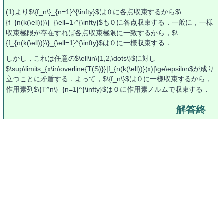
(1)より$\{f_n\}_{n=1}^{\infty}$は０に各点収束するから$\
{f_{n(k(\ell))}\}_{\ell=1}^{\infty}$も０に各点収束する．一般に，一様
収束極限が存在すれば各点収束極限に一致するから，$\
{f_{n(k(\ell))}\}_{\ell=1}^{\infty}$は０に一様収束する．
しかし，これは任意の$\ell\in\{1,2,\dots\}$に対し
$\sup\limits_{x\in\overline{T(S)}}|f_{n(k(\ell))}(x)|\ge\epsilon$が成り
立つことに矛盾する．よって，$\{f_n\}$は０に一様収束するから，
作用素列$\{T^n\}_{n=1}^{\infty}$は０に作用素ノルムで収束する．