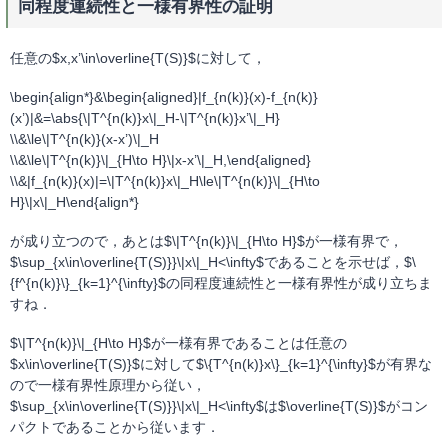
同程度連続性と一様有界性の証明
任意の$x,x’\in\overline{T(S)}$に対して，
\begin{align*}&\begin{aligned}|f_{n(k)}(x)-f_{n(k)}
(x’)|&=\abs{\|T^{n(k)}x\|_H-\|T^{n(k)}x’\|_H}
\\&\le\|T^{n(k)}(x-x’)\|_H
\\&\le\|T^{n(k)}\|_{H\to H}\|x-x’\|_H,\end{aligned}
\\&|f_{n(k)}(x)|=\|T^{n(k)}x\|_H\le\|T^{n(k)}\|_{H\to
H}\|x\|_H\end{align*}
が成り立つので，あとは$\|T^{n(k)}\|_{H\to H}$が一様有界で，
$\sup_{x\in\overline{T(S)}}\|x\|_H<\infty$であることを示せば，$\
{f^{n(k)}\}_{k=1}^{\infty}$の同程度連続性と一様有界性が成り立ちま
すね．
$\|T^{n(k)}\|_{H\to H}$が一様有界であることは任意の
$x\in\overline{T(S)}$に対して$\{T^{n(k)}x\}_{k=1}^{\infty}$が有界な
ので一様有界性原理から従い，
$\sup_{x\in\overline{T(S)}}\|x\|_H<\infty$は$\overline{T(S)}$がコン
パクトであることから従います．