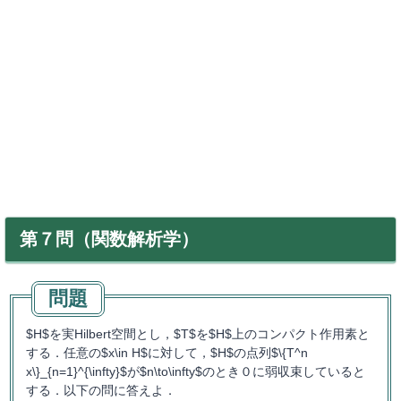
第７問（関数解析学）
$H$を実Hilbert空間とし，$T$を$H$上のコンパクト作用素と
する．任意の$x\in H$に対して，$H$の点列$\{T^n
x\}_{n=1}^{\infty}$が$n\to\infty$のとき０に弱収束していると
する．以下の問に答えよ．