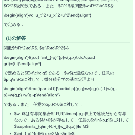
$C^2$級関数である．また，$C^1$級関数$w:\R^2\to\R$を
\begin{align*}w:=u_t^2+u_x^2+u^2\end{align*}
で定める．
(1)の解答
関数$f:\R^2\to\R$, $g:\R\to\R^2$を
\begin{align*}f(p,q)=\int_{-p}^{p}w(q,x)\,dx,\quad
g(t)=(t,t)\end{align*}
で定めると$E=f\circ g$である．$w$は連続なので，任意の
$p,q\in\R$に対して，微分積分学の基本定理より
\begin{align*}\frac{\partial f}{\partial p}(p,q)=w(q,p)-(-1)w(q,-
p)=w(q,p)+w(q,-p)\end{align*}
である．また，任意の$p,R>0$に対して，
$w_t$は有界閉集合$[-R,R]\times[-p,p]$上で連続だから有界
なので，ある$M>0$が存在して，任意の$x\in[-p,p]$に対して
$\sup\limits_{q\in[-R,R]}|w_t(q,x)|\le M$
$\int_{-p}^{p}M\,dx=2Mp<\infty$