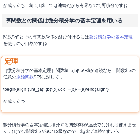
が成り立ち，$[-1,1]$上では連続だから有界なので可積分ですね．
導関数との関係は微分積分学の基本定理を用いる
関数$g$とその導関数$g’$を結び付けるには
微分積分学の基本定理
を使うのが自然ですね．
［微分積分学の基本定理］関数$f:[a,b]\to\R$が連続なら，関数$f$の
任意の
原始関数
$F$に対して，
\begin{align*}\int_{a}^{b}f(x)\,dx=F(b)-F(a)\end{align*}
が成り立つ．
微分積分学の基本定理は積分する関数$f$が連続でなければ使えませ
ん．(1)では関数$f$が$C^1$級なので，$g’$は連続ですから