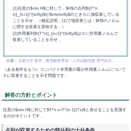
任意の$x\in H$に対して，$H$の点列$\{T^n
x\}_{n=1}^{\infty}$が$n\to\infty$のとき０に強収束している
ことを示せ．（補足説明：(1)で強収束とは，$H$のノルム
に関する収束を意味する．）
作用素列$\{T^n\}_{n=1}^{\infty}$は０に作用素ノルムで
収束していることを示せ．
出典：
京都大学 数学・数理解析専攻「入学試験問題 専門科目」
（ある条件をもつ）コンパクト作用素の冪が作用素ノルムについて
０に収束することを示す問題です．
解答の方針とポイント
任意の$x\in H$に対して$T^n x=T^{n-1}(Tx)$と表せることを意識す
るのがポイントです．
点列が収束するための部分列の十分条件