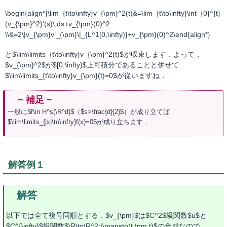
\begin{align*}\lim_{t\to\infty}v_{\pm}^2(t)&=\lim_{t\to\infty}\int_{0}^{t}
(v_{\pm}^2)'(s)\,ds+v_{\pm}(0)^2
\\&=2\|v_{\pm}v’_{\pm}\|_{L^1[0,\infty)}+v_{\pm}(0)^2\end{align*}
と$\lim\limits_{t\to\infty}v_{\pm}^2(t)$が収束します．よって，
$v_{\pm}^2$が$[0,\infty)$上可積分であることと併せて
$\lim\limits_{t\to\infty}v_{\pm}(t)=0$が従いますね．
一般に$f\in H^s(\R^d)$（$s>\frac{d}{2}$）が成り立てば
$\lim\limits_{|x|\to\infty}f(x)=0$が成り立ちます．
解答例１
以下では全て複号同順とする．$v_{\pm}$は$C^2$級関数$u$と
$C^{\infty}$級関数$\R\to\R^2;t\mapsto(t,\pm t)$の合成なので