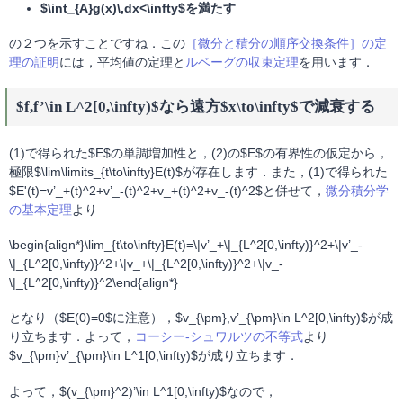
$\int_{A}g(x)\,dx<\infty$を満たす
の２つを示すことですね．この
［微分と積分の順序交換条件］の定
理の証明
には，平均値の定理と
ルベーグの収束定理
を用います．
$f,f’\in L^2[0,\infty)$なら遠方$x\to\infty$で減衰する
(1)で得られた$E$の単調増加性と，(2)の$E$の有界性の仮定から，
極限$\lim\limits_{t\to\infty}E(t)$が存在します．また，(1)で得られた
$E'(t)=v’_+(t)^2+v’_-(t)^2+v_+(t)^2+v_-(t)^2$と併せて，
微分積分学
の基本定理
より
\begin{align*}\lim_{t\to\infty}E(t)=\|v’_+\|_{L^2[0,\infty)}^2+\|v’_-
\|_{L^2[0,\infty)}^2+\|v_+\|_{L^2[0,\infty)}^2+\|v_-
\|_{L^2[0,\infty)}^2\end{align*}
となり（$E(0)=0$に注意），$v_{\pm},v’_{\pm}\in L^2[0,\infty)$が成
り立ちます．よって，
コーシー-シュワルツの不等式
より
$v_{\pm}v’_{\pm}\in L^1[0,\infty)$が成り立ちます．
よって，$(v_{\pm}^2)’\in L^1[0,\infty)$なので，