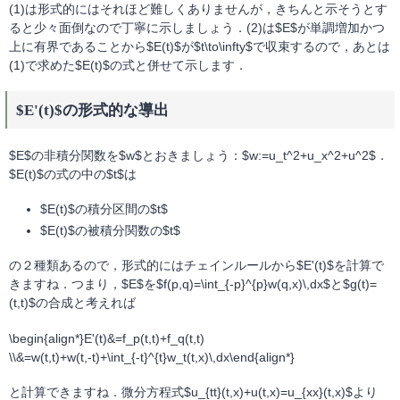
(1)は形式的にはそれほど難しくありませんが，きちんと示そうとす
ると少々面倒なので丁寧に示しましょう．(2)は$E$が単調増加かつ
上に有界であることから$E(t)$が$t\to\infty$で収束するので，あとは
(1)で求めた$E(t)$の式と併せて示します．
$E'(t)$の形式的な導出
$E$の非積分関数を$w$とおきましょう：$w:=u_t^2+u_x^2+u^2$．
$E(t)$の式の中の$t$は
$E(t)$の積分区間の$t$
$E(t)$の被積分関数の$t$
の２種類あるので，形式的にはチェインルールから$E'(t)$を計算で
きますね．つまり，$E$を$f(p,q)=\int_{-p}^{p}w(q,x)\,dx$と$g(t)=
(t,t)$の合成と考えれば
\begin{align*}E'(t)&=f_p(t,t)+f_q(t,t)
\\&=w(t,t)+w(t,-t)+\int_{-t}^{t}w_t(t,x)\,dx\end{align*}
と計算できますね．微分方程式$u_{tt}(t,x)+u(t,x)=u_{xx}(t,x)$より