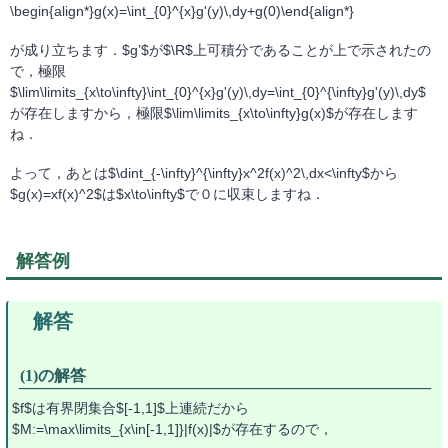
\begin{align*}g(x)=\int_{0}^{x}g'(y)\,dy+g(0)\end{align*}
が成り立ちます．$g’$が$\R$上可積分であることが上で示されたの
で，極限
$\lim\limits_{x\to\infty}\int_{0}^{x}g'(y)\,dy=\int_{0}^{\infty}g'(y)\,dy$
が存在しますから，極限$\lim\limits_{x\to\infty}g(x)$が存在します
ね．
よって，あとは$\dint_{-\infty}^{\infty}x^2f(x)^2\,dx<\infty$から
$g(x)=xf(x)^2$は$x\to\infty$で０に収束しますね．
解答例
(1)の解答
$f$は有界閉集合$[-1,1]$上連続だから
$M:=\max\limits_{x\in[-1,1]}|f(x)|$が存在するので，