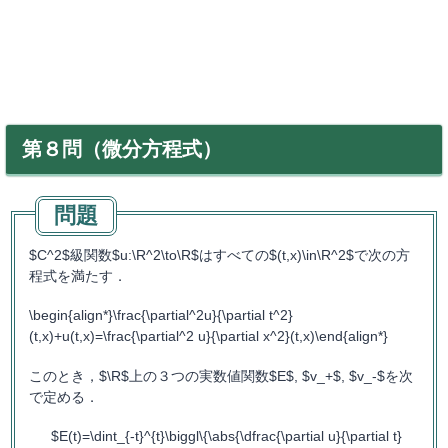
第８問（微分方程式）
$C^2$級関数$u:\R^2\to\R$はすべての$(t,x)\in\R^2$で次の方
程式を満たす．
\begin{align*}\frac{\partial^2u}{\partial t^2}
(t,x)+u(t,x)=\frac{\partial^2 u}{\partial x^2}(t,x)\end{align*}
このとき，$\R$上の３つの実数値関数$E$, $v_+$, $v_-$を次
で定める．
$E(t)=\dint_{-t}^{t}\biggl\{\abs{\dfrac{\partial u}{\partial t}