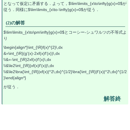
となって仮定に矛盾する．よって，$\lim\limits_{x\to\infty}g(x)=0$が
従う．同様に$\lim\limits_{x\to-\infty}g(x)=0$が従う．
(2)の解答
$\lim\limits_{x\to\pm\infty}g(x)=0$とコーシー-シュワルツの不等式よ
り
\begin{align*}\int_{\R}f(x)^{2}\,dx
&=\int_{\R}(g'(x)-2xf(x)f'(x))\,dx
\\&=-\int_{\R}2xf(x)f'(x)\,dx
\\&\le2\int_{\R}|xf(x)f'(x)|\,dx
\\&\le2\bra{\int_{\R}|xf(x)|^2\,dx}^{1/2}\bra{\int_{\R}|f'(x)|^2\,dx}^{1/2
}\end{align*}
が従う．