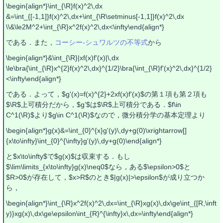
\begin{align*}\int_{\R}f(x)^2\,dx
&=\int_{[-1,1]}f(x)^2\,dx+\int_{\R\setminus[-1,1]}f(x)^2\,dx
\\&\le2M^2+\int_{\R}x^2f(x)^2\,dx<\infty\end{align*}
である．また，
コーシー-シュワルツの不等式
から
\begin{align*}&\int_{\R}|xf(x)f'(x)|\,dx
\le\bra{\int_{\R}x^{2}f(x)^2\,dx}^{1/2}\bra{\int_{\R}f'(x)^2\,dx}^{1/2}
<\infty\end{align*}
である．よって，$g'(x)=f(x)^{2}+2xf(x)f'(x)$の第１項も第２項も
$\R$上可積分だから，$g’$は$\R$上可積分である．$f\in
C^1(\R)$より$g\in C^1(\R)$なので，微分積分学の基本定理より
\begin{align*}g(x)&=\int_{0}^{x}g'(y)\,dy+g(0)\xrightarrow[]
{x\to\infty}\int_{0}^{\infty}g'(y)\,dy+g(0)\end{align*}
と$x\to\infty$で$g(x)$は収束する．もし
$\lim\limits_{x\to\infty}g(x)\neq0$なら，ある$\epsilon>0$と
$R>0$が存在して，$x>R$のとき$|g(x)|>\epsilon$が成り立つか
ら，
\begin{align*}\int_{\R}x^2f(x)^2\,dx=\int_{\R}xg(x)\,dx\ge\int_{[R,\inft
y)}xg(x)\,dx\ge\epsilon\int_{R}^{\infty}x\,dx=\infty\end{align*}