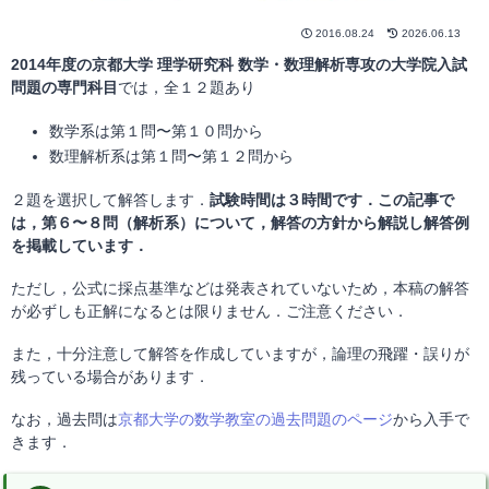
2016.08.24
2026.06.13
2014年度の京都大学 理学研究科 数学・数理解析専攻の大学院入試
問題の専門科目
では，全１２題あり
数学系は第１問〜第１０問から
数理解析系は第１問〜第１２問から
２題を選択して解答します．
試験時間は３時間です．この記事で
は，第６〜８問（解析系）について，解答の方針から解説し解答例
を掲載しています．
ただし，公式に採点基準などは発表されていないため，本稿の解答
が必ずしも正解になるとは限りません．ご注意ください．
また，十分注意して解答を作成していますが，論理の飛躍・誤りが
残っている場合があります．
なお，過去問は
京都大学の数学教室の過去問題のページ
から入手で
きます．