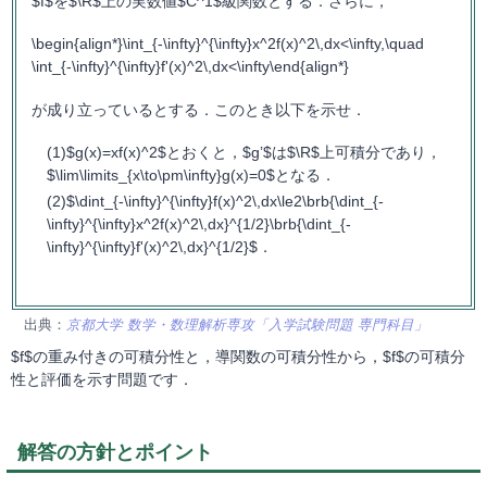
$f$を$\R$上の実数値$C^1$級関数とする．さらに，
\begin{align*}\int_{-\infty}^{\infty}x^2f(x)^2\,dx<\infty,\quad
\int_{-\infty}^{\infty}f'(x)^2\,dx<\infty\end{align*}
が成り立っているとする．このとき以下を示せ．
$g(x)=xf(x)^2$とおくと，$g’$は$\R$上可積分であり，
$\lim\limits_{x\to\pm\infty}g(x)=0$となる．
$\dint_{-\infty}^{\infty}f(x)^2\,dx\le2\brb{\dint_{-
\infty}^{\infty}x^2f(x)^2\,dx}^{1/2}\brb{\dint_{-
\infty}^{\infty}f'(x)^2\,dx}^{1/2}$．
出典：
京都大学 数学・数理解析専攻「入学試験問題 専門科目」
$f$の重み付きの可積分性と，導関数の可積分性から，$f$の可積分
性と評価を示す問題です．
解答の方針とポイント