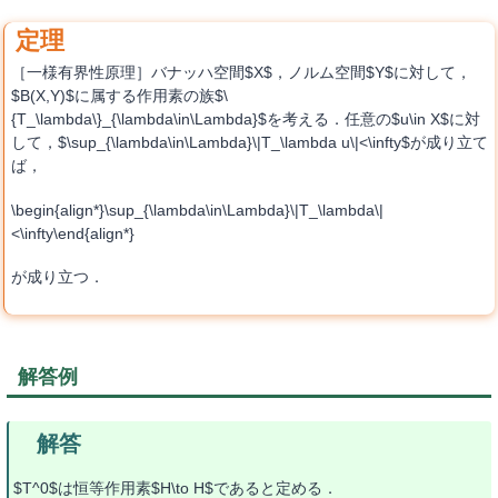
［一様有界性原理］バナッハ空間$X$，ノルム空間$Y$に対して，
$B(X,Y)$に属する作用素の族$\
{T_\lambda\}_{\lambda\in\Lambda}$を考える．任意の$u\in X$に対
して，$\sup_{\lambda\in\Lambda}\|T_\lambda u\|<\infty$が成り立て
ば，
\begin{align*}\sup_{\lambda\in\Lambda}\|T_\lambda\|
<\infty\end{align*}
が成り立つ．
解答例
$T^0$は恒等作用素$H\to H$であると定める．