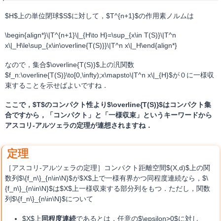
$H$上の単位閉球$S$に対して，$T^{n+1}$の作用素ノルムは
\begin{align*}\|T^{n+1}\|_{H\to H}=\sup_{x\in T(S)}\|T^n
x\|_H\le\sup_{x\in\overline{T(S)}}\|T^n x\|_H\end{align*}
なので，集合$\overline{T(S)}$上の汎関数
$f_n:\overline{T(S)}\to[0,\infty);x\mapsto\|T^n x\|_{H}$が０に一様収
束することを示せばよいですね．
ここで，$T$のコンパクト性より$\overline{T(S)}$はコンパクト集
合ですから，「コンパクト」と「一様収束」というキーワードから
アスコリ-アルツェラの定理が連想されますね．
［アスコリ-アルツェラの定理］コンパクト距離空間$(X,d)$上の関
数列$\{f_n\}_{n\in\N}$が$X$上で一様有界かつ同程度連続なら，$\
{f_n\}_{n\in\N}$は$X$上一様収束する部分列をもつ．ただし，関数
列$\{f_n\}_{n\in\N}$について
$X$上
同程度連続
であるとは，任意の$\epsilon>0$に対し