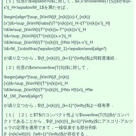
［１］任意の$\epsilon>0$に対して，$x,x’\in\overline{T(S)}$が$\|x-
x’\|_H<\epsilon/M_1$を満たせば，
\begin{align*}\sup_{k\in\N}|f_{n(k)}(x)-f_{n(k)}
(x’)|&=\sup_{k\in\N}\abs{\|T^{n(k)}x\|_H-\|T^{n(k)}x’\|_H}
\\&\le\sup_{k\in\N}\|T^{n(k)}x-T^{n(k)}x’\|_H
\\&=\sup_{k\in\N}\|T^{n(k)}(x-x’)\|_H
\\&\le\sup_{k\in\N}\|T^{n(k)}\|_{H\to H}\|x-x’\|_H
\\&<M_1\cdot\frac{\epsilon}{M_1}=\epsilon\end{align*}
が成り立つから，$\{f_{n(k)}\}_{k=1}^{\infty}$は同程度連続．
［２］任意の$x\in\overline{T(S)}$に対して，
\begin{align*}\sup_{k\in\N}|f_{n(k)}
(x)|&=\sup_{k\in\N}\|T^{n(k)}x\|_H
\\&\le\sup_{k\in\N}\|T^{n(k)}\|_{H\to H}\|x\|_H\le
M_1M_2\end{align*}
が成り立つから，$\{f_{n(k)}\}_{k=1}^{\infty}$は一様有界．
［１］［２］と$T$のコンパクト性より$\overline{T(S)}$がコンパ
クトであることから，$\{f_{n(k)}\}_{k=1}^{\infty}$にアスコリ-アルツ
ェラの定理を適用できて，一様収束する部分列$\
{f_{n(k(\ell))}\}_{\ell=1}^{\infty}$が存在する．