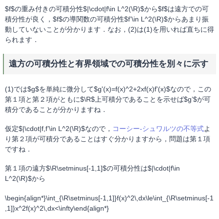
$f$の重み付きの可積分性$|\cdot|f\in L^2(\R)$から$f$は遠方での可
積分性が良く，$f$の導関数の可積分性$f’\in L^2(\R)$からあまり振
動していないことが分かります．なお，(2)は(1)を用いれば直ちに得
られます．
遠方の可積分性と有界領域での可積分性を別々に示す
(1)では$g$を単純に微分して$g'(x)=f(x)^2+2xf(x)f'(x)$なので，この
第１項と第２項がともに$\R$上可積分であることを示せば$g’$が可
積分であることが分かりますね．
仮定$|\cdot|f,f’\in L^2(\R)$なので，
コーシー-シュワルツの不等式
よ
り第２項が可積分であることはすぐ分かりますから，問題は第１項
ですね．
第１項の遠方$\R\setminus[-1,1]$の可積分性は$|\cdot|f\in
L^2(\R)$から
\begin{align*}\int_{\R\setminus[-1,1]}f(x)^2\,dx\le\int_{\R\setminus[-1
,1]}x^2f(x)^2\,dx<\infty\end{align*}