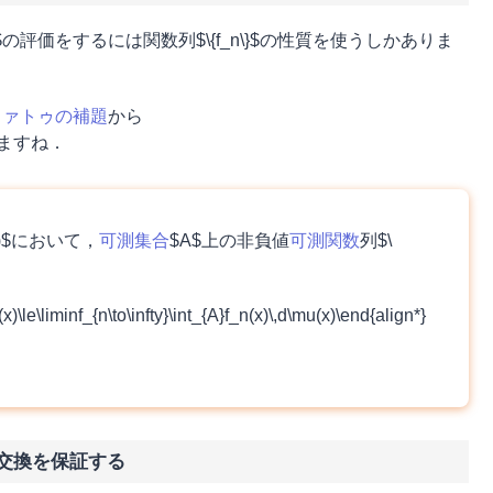
\|_2$の評価をするには関数列$\{f_n\}$の性質を使うしかありま
ファトゥの補題
から
評価できますね．
u)$において，
可測集合
$A$上の非負値
可測関数
列$\
(x)\le\liminf_{n\to\infty}\int_{A}f_n(x)\,d\mu(x)\end{align*}
交換を保証する