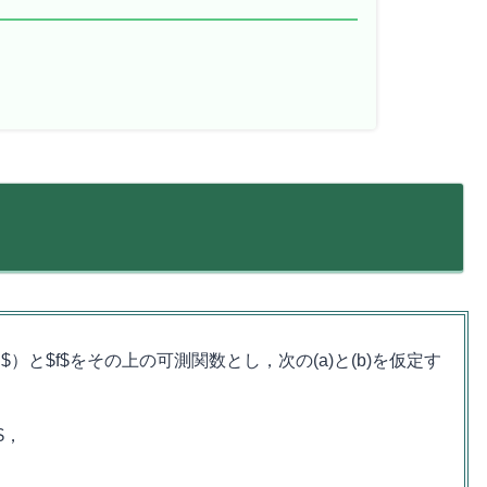
$n\in\N$）と$f$をその上の可測関数とし，次の(a)と(b)を仮定す
)$，