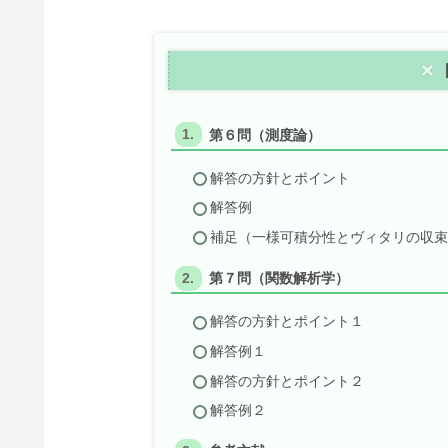
第６問（測度論）
解答の方針とポイント
解答例
補足（一様可積分性とヴィタリの収
第７問（関数解析学）
解答の方針とポイント１
解答例１
解答の方針とポイント２
解答例２