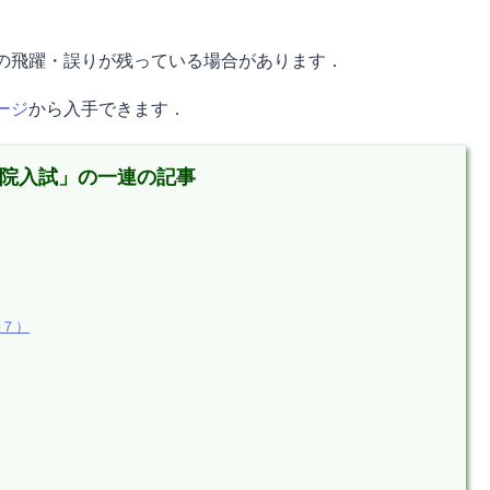
の飛躍・誤りが残っている場合があります．
ージ
から入手できます．
学院入試」の一連の記事
問７）