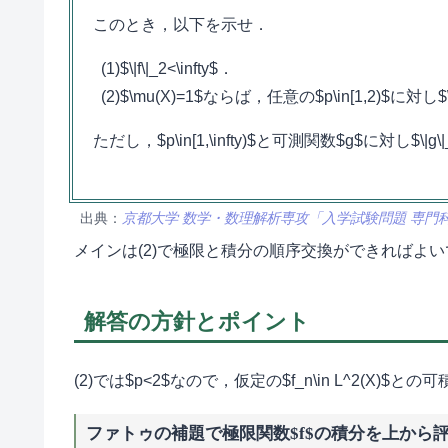
このとき，以下を示せ．
$\|f\|_2<\infty$．
$\mu(X)=1$ならば，任意の$p\in[1,2)$に対し$\lim\lim
ただし，$p\in[1,\infty)$と可測関数$g$に対し$\|g\|_p=\
出典：
京都大学 数学・数理解析専攻「入学試験問題 専門
メインは(2)で極限と積分の順序交換ができればよ
解答の方針とポイント
(2)では$p<2$なので，仮定の$f_n\in L^2(X
ファトゥの補題で極限関数$f$の積分を上から