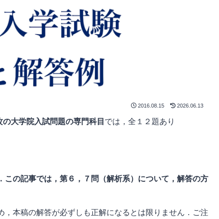
2016.08.15
2026.06.13
専攻の大学院入試問題の専門科目
では，全１２題あり
．この記事では，第６，７問（解析系）について，解答の方
め，本稿の解答が必ずしも正解になるとは限りません．ご注