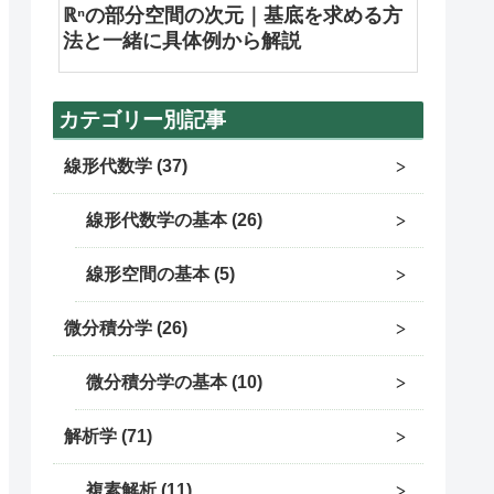
ℝⁿの部分空間の次元｜基底を求める方
法と一緒に具体例から解説
カテゴリー別記事
線形代数学
37
線形代数学の基本
26
線形空間の基本
5
微分積分学
26
微分積分学の基本
10
解析学
71
複素解析
11