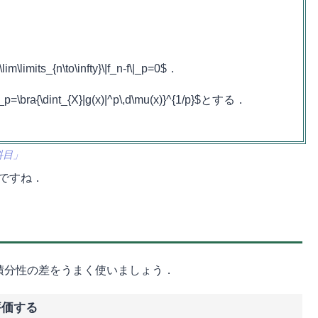
its_{n\to\infty}\|f_n-f\|_p=0$．
bra{\dint_{X}|g(x)|^p\,d\mu(x)}^{1/p}$とする．
科目」
いですね．
)$との可積分性の差をうまく使いましょう．
評価する