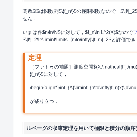
関数$f$は関数列$\{f_n\}$の極限関数なので，$\|f
せん．
いまは各$n\in\N$に対して，$f_n\in L^2(X)$なので
$\|f\|_2\le\liminf\limits_{n\to\infty}\|f_n\|_2$と
［ファトゥの補題］測度空間$(X,\mathcal{F},\m
{f_n\}$に対して，
\begin{align*}\int_{A}\liminf_{n\to\infty}f_n(x)\,d\mu
が成り立つ．
ルベーグの収束定理を用いて極限と積分の順序