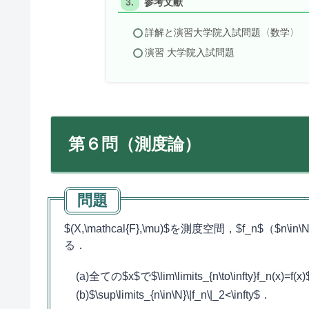
参考文献
詳解と演習大学院入試問題〈数学〉
演習 大学院入試問題
第６問（測度論）
$(X,\mathcal{F},\mu)$を測度空間，$f_n$（
る．
(a)全ての$x$で$\lim\limits_{n\to\infty}f_n(x)=f(x
(b)$\sup\limits_{n\in\N}\|f_n\|_2<\infty$．