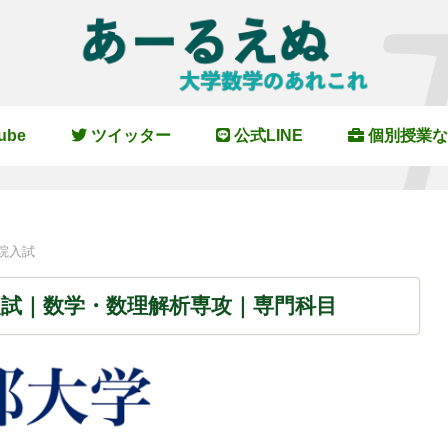
ube
ツイッター
公式LINE
個別授業な
院入試
院入試｜数学・数理解析専攻｜専門科目