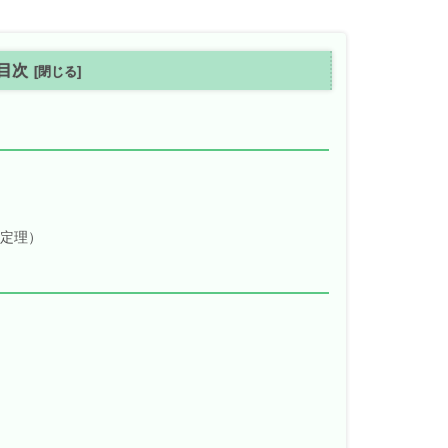
目次
束定理）