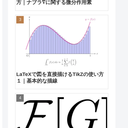
方｜ナブラ∇に関する微分作用素
LaTeXで図を直接描けるTikZの使い方
１｜基本的な描線